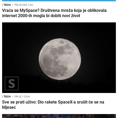
/
TECH
I
PRIJE OKO 13H
Vraća se MySpace? Društvena mreža koja je oblikovala
internet 2000-ih mogla bi dobiti novi život
/
TECH
I
PRIJE 1 DAN
Sve se prati uživo: Dio rakete SpaceX-a srušit će se na
Mjesec