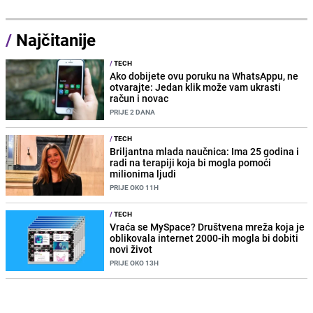
/
Najčitanije
/
TECH
Ako dobijete ovu poruku na WhatsAppu, ne
otvarajte: Jedan klik može vam ukrasti
račun i novac
PRIJE 2 DANA
/
TECH
Briljantna mlada naučnica: Ima 25 godina i
radi na terapiji koja bi mogla pomoći
milionima ljudi
PRIJE OKO 11H
/
TECH
Vraća se MySpace? Društvena mreža koja je
oblikovala internet 2000-ih mogla bi dobiti
novi život
PRIJE OKO 13H