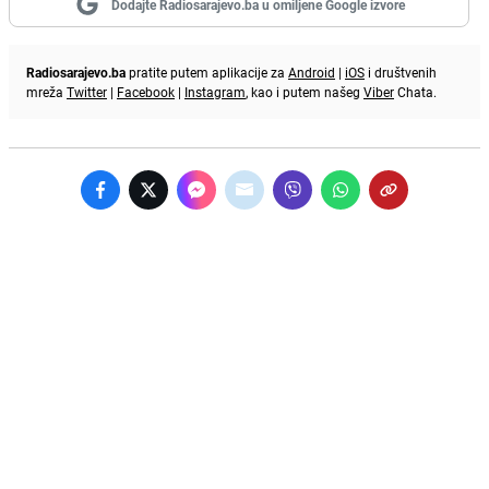
Dodajte Radiosarajevo.ba u omiljene Google izvore
Radiosarajevo.ba
pratite putem aplikacije za
Android
|
iOS
i društvenih
mreža
Twitter
|
Facebook
|
Instagram
, kao i putem našeg
Viber
Chata.