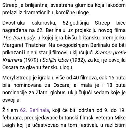
Streep je brilijantna, svestrana glumica koja lakoćom
prelazi iz dramatičnih u komične uloge.
Dvostruka oskarovka, 62-godišnja Streep biće
nagrađena na 62. Berlinalu uz projekciju novog filma
The Iron Lady
, u kojoj igra bivšu britansku premijerku
Margaret Thatcher. Na ovogodišnjem Berlinalu će biti
prikazani i njeni stariji filmovi, uključujući
Kramer protiv
Kramera
(1979) i
Sofijin izbor
(1982), za koji je osvojila
Oscara za glavnu žensku ulogu.
Meryl Streep je igrala u više od 40 filmova, čak 16 puta
bila nominovana za Oscara, a imala je i 18 puta
nominacije za Zlatni globus, uključujući sedam koje je
osvojila.
Žirijem
62. Berlinala
, koji će biti održan od 9. do 19.
februara, predsjedavaće britanski filmski veteran Mike
Leigh koji je učestvovao na tom festivalu u različitim