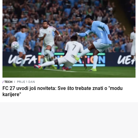
/
TECH
I
PRIJE 1 DAN
FC 27 uvodi još noviteta: Sve što trebate znati o "modu
karijere"