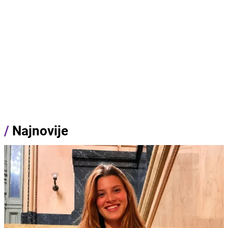
/
Najnovije