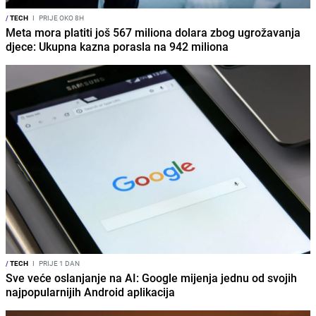
/
TECH
I
PRIJE OKO 8H
Meta mora platiti još 567 miliona dolara zbog ugrožavanja
djece: Ukupna kazna porasla na 942 miliona
/
TECH
I
PRIJE 1 DAN
Sve veće oslanjanje na AI: Google mijenja jednu od svojih
najpopularnijih Android aplikacija