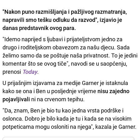
"Nakon puno razmišljanja i pažljivog razmatranja,
napravili smo tešku
odluku da razvod
", izjavio je
danas predstavnik ovog para.
"Idemo naprijed s ljubavi i prijateljstvom jedno za
drugo i roditeljskom obavezom za našu djecu. Sada
želimo samo da se poštuje naša privatnost. To je jedini
komentar što se ovog tiče", navodi se u saopćenju,
prenosi
Today
.
U prijašnjim izjavama za medije Garner je istaknula
kako se ona i Ben u posljednje vrijeme
nisu zajedno
pojavljivali
ni na crvenom tepihu.
"Da, znam, Ben je bio tu kao jedna vrsta podrške i
oslonca. Dobro je bilo kada je tu i kada se na visokim
potpeticama mogu osloniti na njega", kazala je Garner.