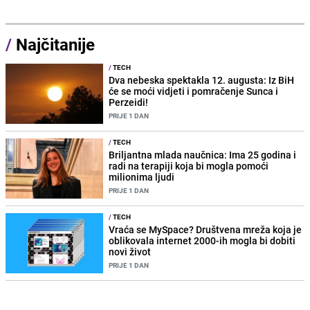
/
Najčitanije
/
TECH
Dva nebeska spektakla 12. augusta: Iz BiH
će se moći vidjeti i pomračenje Sunca i
Perzeidi!
PRIJE 1 DAN
/
TECH
Briljantna mlada naučnica: Ima 25 godina i
radi na terapiji koja bi mogla pomoći
milionima ljudi
PRIJE 1 DAN
/
TECH
Vraća se MySpace? Društvena mreža koja je
oblikovala internet 2000-ih mogla bi dobiti
novi život
PRIJE 1 DAN