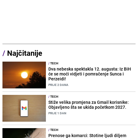
/
Najčitanije
/
TECH
Dva nebeska spektakla 12. augusta: Iz BiH
će se moći vidjeti i pomračenje Sunca i
Perzeidi!
PRIJE 2 DANA
/
TECH
Stiže velika promjena za Gmail korisnike:
Objavljeno šta se ukida početkom 2027.
PRIJE 1 DAN
/
TECH
Prenose ga komarci: Stotine ljudi diljem