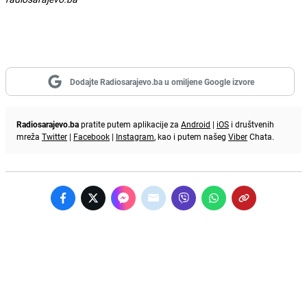
Dodajte Radiosarajevo.ba u omiljene Google izvore
Radiosarajevo.ba
pratite putem aplikacije za
Android
|
iOS
i društvenih
mreža
Twitter
|
Facebook
|
Instagram
, kao i putem našeg
Viber
Chata.