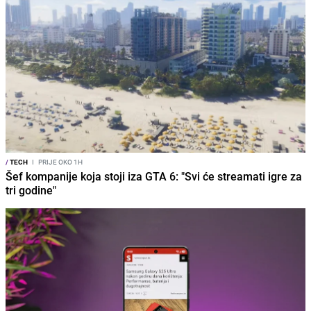
/
TECH
I
PRIJE OKO 1H
Šef kompanije koja stoji iza GTA 6: "Svi će streamati igre za
tri godine"