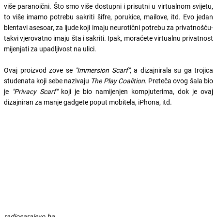
više paranoični. Što smo više dostupni i prisutni u virtualnom svijetu,
to više imamo potrebu sakriti šifre, porukice, mailove, itd. Evo jedan
blentavi asesoar, za ljude koji imaju neurotični potrebu za privatnošću-
takvi vjerovatno imaju šta i sakriti. Ipak, moraćete virtualnu privatnost
mijenjati za upadljivost na ulici.
Ovaj proizvod zove se
"Immersion Scarf"
, a dizajnirala su ga trojica
studenata koji sebe nazivaju
The Play Coalition
. Preteča ovog šala bio
je
"Privacy Scarf"
koji je bio namijenjen kompjuterima, dok je ovaj
dizajniran za manje gadgete poput mobitela, iPhona, itd.
radiosarajevo.ba