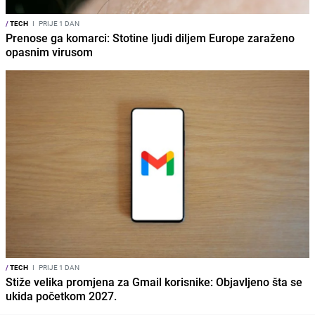
/
TECH
I
PRIJE 1 DAN
Prenose ga komarci: Stotine ljudi diljem Europe zaraženo
opasnim virusom
/
TECH
I
PRIJE 1 DAN
Stiže velika promjena za Gmail korisnike: Objavljeno šta se
ukida početkom 2027.