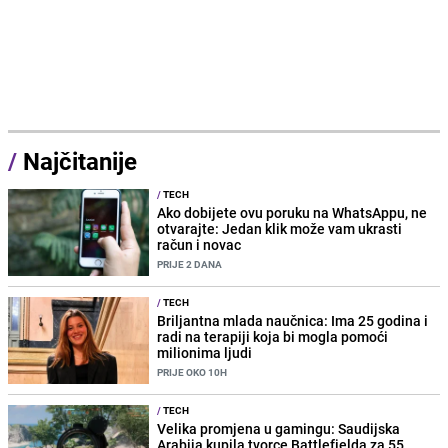
/
Najčitanije
/
TECH
Ako dobijete ovu poruku na WhatsAppu, ne
otvarajte: Jedan klik može vam ukrasti
račun i novac
PRIJE 2 DANA
/
TECH
Briljantna mlada naučnica: Ima 25 godina i
radi na terapiji koja bi mogla pomoći
milionima ljudi
PRIJE OKO 10H
/
TECH
Velika promjena u gamingu: Saudijska
Arabija kupila tvorce Battlefielda za 55