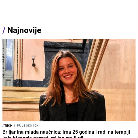
/
Najnovije
/
TECH
I
PRIJE OKO 10H
Briljantna mlada naučnica: Ima 25 godina i radi na terapiji
koja bi mogla pomoći milionima ljudi