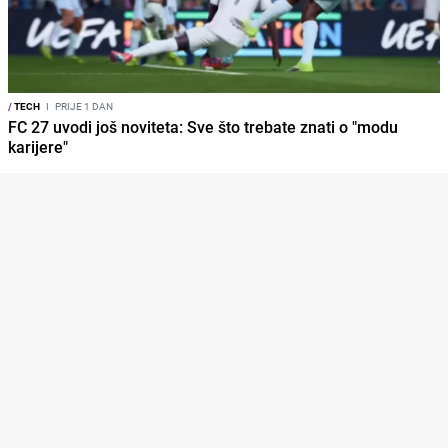
/
TECH
I
PRIJE 1 DAN
FC 27 uvodi još noviteta: Sve što trebate znati o "modu
karijere"