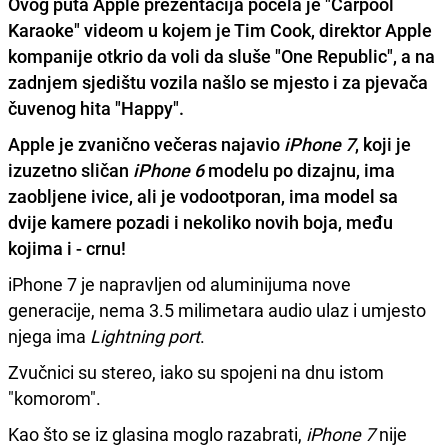
Ovog puta Apple prezentacija počela je "Carpool
Karaoke" videom u kojem je Tim Cook, direktor Apple
kompanije otkrio da voli da sluše "One Republic", a na
zadnjem sjedištu vozila našlo se mjesto i za pjevača
čuvenog hita "Happy".
Apple je zvanično večeras najavio
iPhone 7
, koji je
izuzetno sličan
iPhone 6
modelu po dizajnu, ima
zaobljene ivice, ali je vodootporan, ima model sa
dvije kamere pozadi i nekoliko novih boja, među
kojima i - crnu!
iPhone 7 je napravljen od aluminijuma nove
generacije, nema 3.5 milimetara audio ulaz i umjesto
njega ima
Lightning port
.
Zvučnici su stereo, iako su spojeni na dnu istom
"komorom".
Kao što se iz glasina moglo razabrati,
iPhone 7
nije