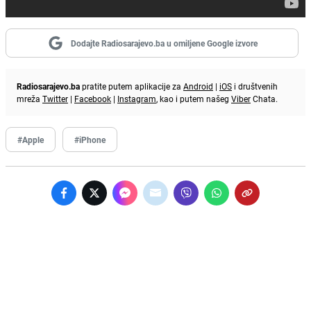
Dodajte Radiosarajevo.ba u omiljene Google izvore
Radiosarajevo.ba
pratite putem aplikacije za
Android
|
iOS
i društvenih
mreža
Twitter
|
Facebook
|
Instagram
, kao i putem našeg
Viber
Chata.
#Apple
#iPhone