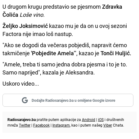
U drugom krugu predstavio se pjesmom
Zdravka
Čolića
Loše vino.
Željko Joksimović
kazao mu je da on u ovoj sezoni
Factora nije imao loš nastup.
"Ako se dogodi da večeras pobjediš, napravit ćemo
takmičenje
'Pobjedite Amela
'", kazao je
Tonči Huljić.
"Amele, treba ti samo jedna dobra pjesma i to je to.
Samo naprijed", kazala je Aleksandra.
Uskoro video...
Dodajte Radiosarajevo.ba u omiljene Google izvore
Radiosarajevo.ba
pratite putem aplikacije za
Android
|
iOS
i društvenih
mreža
Twitter
|
Facebook
|
Instagram
, kao i putem našeg
Viber
Chata.