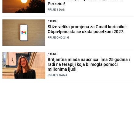
Perzeidi!
PRIJE 1 DAN
/
TECH
Stiže velika promjena za Gmail korisnike:
Objavljeno šta se ukida početkom 2027.
PRIJE OKO 21H
/
TECH
Briljantna mlada naučnica: Ima 25 godina i
radi na terapiji koja bi mogla pomoći
milionima ljudi
PRIJE 2 DANA