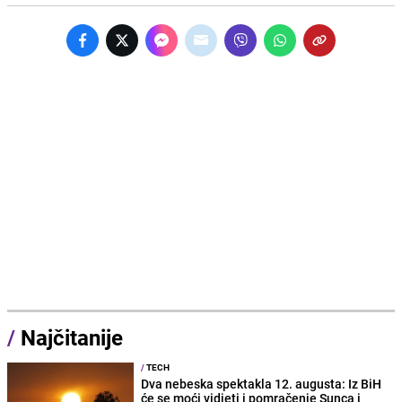
/
Najčitanije
/
TECH
Dva nebeska spektakla 12. augusta: Iz BiH
će se moći vidjeti i pomračenje Sunca i