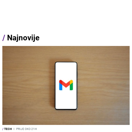
/
Najnovije
/
TECH
I
PRIJE OKO 21H