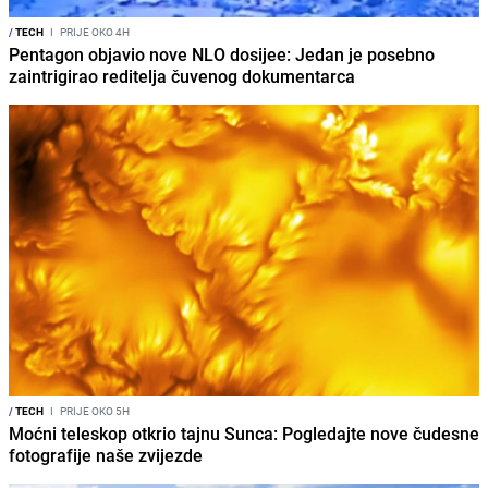
/
TECH
I
PRIJE OKO 4H
Pentagon objavio nove NLO dosijee: Jedan je posebno
zaintrigirao reditelja čuvenog dokumentarca
/
TECH
I
PRIJE OKO 5H
Moćni teleskop otkrio tajnu Sunca: Pogledajte nove čudesne
fotografije naše zvijezde