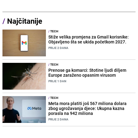
/
Najčitanije
/
TECH
Stiže velika promjena za Gmail korisnike:
Objavljeno šta se ukida početkom 2027.
PRIJE 2 DANA
/
TECH
Prenose ga komarci: Stotine ljudi diljem
Europe zaraženo opasnim virusom
PRIJE 1 DAN
/
TECH
Meta mora platiti još 567 miliona dolara
zbog ugrožavanja djece: Ukupna kazna
porasla na 942 miliona
PRIJE 2 DANA