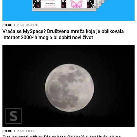
/
TECH
I
PRIJE OKO 17H
Vraća se MySpace? Društvena mreža koja je oblikovala
internet 2000-ih mogla bi dobiti novi život
/
TECH
I
PRIJE 1 DAN