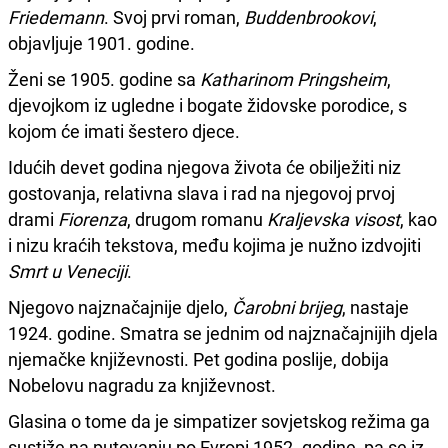
Friedemann
. Svoj prvi roman,
Buddenbrookovi
,
objavljuje 1901. godine.
Ženi se 1905. godine sa
Katharinom Pringsheim
,
djevojkom iz ugledne i bogate židovske porodice, s
kojom će imati šestero djece.
Idućih devet godina njegova života će obilježiti niz
gostovanja, relativna slava i rad na njegovoj prvoj
drami
Fiorenza
, drugom romanu
Kraljevska visost
, kao
i nizu kraćih tekstova, među kojima je nužno izdvojiti
Smrt u Veneciji
.
Njegovo najznačajnije djelo,
Čarobni brijeg
, nastaje
1924. godine. Smatra se jednim od najznačajnijih djela
njemačke književnosti. Pet godina poslije, dobija
Nobelovu nagradu za književnost.
Glasina o tome da je simpatizer sovjetskog režima ga
sustiže na putovanju po Evropi 1952. godine, pa se iz