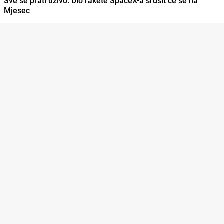
Sve se prati uživo: Dio rakete SpaceX-a srušit će se na
Mjesec