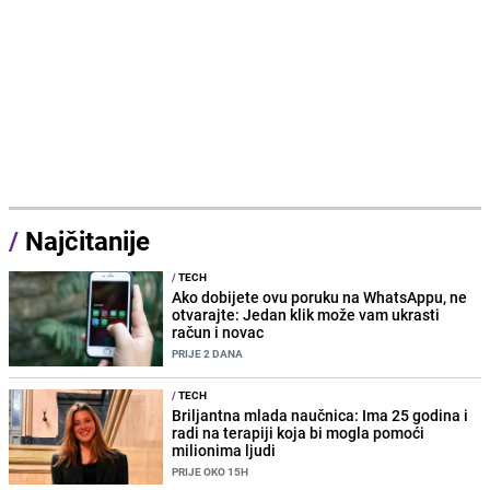
/
Najčitanije
/
TECH
Ako dobijete ovu poruku na WhatsAppu, ne
otvarajte: Jedan klik može vam ukrasti
račun i novac
PRIJE 2 DANA
/
TECH
Briljantna mlada naučnica: Ima 25 godina i
radi na terapiji koja bi mogla pomoći
milionima ljudi
PRIJE OKO 15H