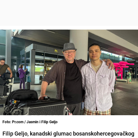
Foto: Pr.com / Jasmin i Filip Geljo
Filip Geljo, kanadski glumac bosanskohercegovačkog