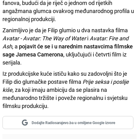
fanova, budući da je riječ o jednom od rijetkih
angažmana glumca ovakvog međunarodnog profila u
regionalnoj produkciji.
Zanimljivo je da je Filip glumio u dva nastavka filma
Avatar - Avatar: The Way of Water
i
Avatar: Fire and
Ash
, a
pojavit će se i u narednim nastavcima filmske
sage Jamesa Camerona
, uključujući i četvrti film iz
serijala.
Iz produkcijske kuće ističu kako su zadovoljni što je
Filip dio glumačke postave filma
Prije seksa i poslije
kiše
, za koji imaju ambiciju da se plasira na
međunarodno tržište i poveže regionalnu i svjetsku
filmsku produkciju.
Dodajte Radiosarajevo.ba u omiljene Google izvore