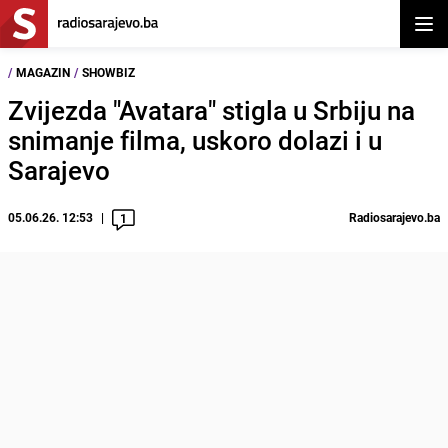
Otvor
/
MAGAZIN
/
SHOWBIZ
Zvijezda "Avatara" stigla u Srbiju na
snimanje filma, uskoro dolazi i u
Sarajevo
05.06.26. 12:53
Radiosarajevo.ba
1