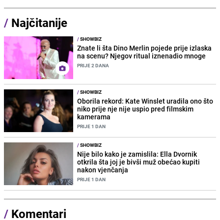
/
Najčitanije
/
SHOWBIZ
Znate li šta Dino Merlin pojede prije izlaska
na scenu? Njegov ritual iznenadio mnoge
PRIJE 2 DANA
/
SHOWBIZ
Oborila rekord: Kate Winslet uradila ono što
niko prije nje nije uspio pred filmskim
kamerama
PRIJE 1 DAN
/
SHOWBIZ
Nije bilo kako je zamislila: Ella Dvornik
otkrila šta joj je bivši muž obećao kupiti
nakon vjenčanja
PRIJE 1 DAN
/
Komentari