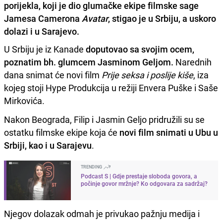
porijekla, koji je dio glumačke ekipe filmske sage
Jamesa Camerona
Avatar
, stigao je u Srbiju, a uskoro
dolazi i u Sarajevo.
U Srbiju je iz Kanade
doputovao sa svojim ocem,
poznatim bh. glumcem Jasminom Geljom.
Narednih
dana snimat će novi film
Prije seksa i poslije kiše
, iza
kojeg stoji Hype Produkcija u režiji Envera Puške i Saše
Mirkovića.
Nakon Beograda, Filip i Jasmin Geljo pridružili su se
ostatku filmske ekipe koja će
novi film snimati u Ubu u
Srbiji, kao i u Sarajevu
.
TRENDING
Podcast S | Gdje prestaje sloboda govora, a
počinje govor mržnje? Ko odgovara za sadržaj?
Njegov dolazak odmah je privukao pažnju medija i