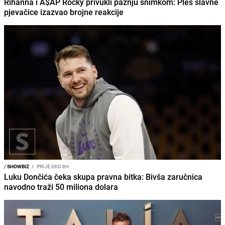
Rihanna i A$AP Rocky privukli pažnju snimkom: Ples slavne
pjevačice izazvao brojne reakcije
/
SHOWBIZ
I
PRIJE OKO 8H
Luku Dončića čeka skupa pravna bitka: Bivša zaručnica
navodno traži 50 miliona dolara