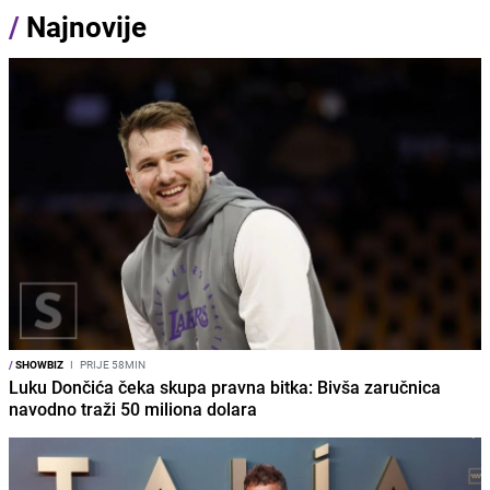
/
Najnovije
/
SHOWBIZ
I
PRIJE 58MIN
Luku Dončića čeka skupa pravna bitka: Bivša zaručnica
navodno traži 50 miliona dolara