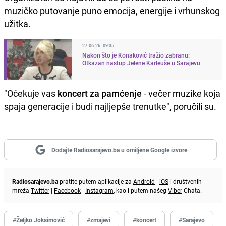
muzičko putovanje puno emocija, energije i vrhunskog
užitka.
27.06.26. 09:35
Nakon što je Konaković tražio zabranu:
Otkazan nastup Jelene Karleuše u Sarajevu
"Očekuje vas
koncert za pamćenje
- večer muzike koja
spaja generacije i budi najljepše trenutke", poručili su.
Dodajte Radiosarajevo.ba u omiljene Google izvore
Radiosarajevo.ba
pratite putem aplikacije za
Android
|
iOS
i društvenih
mreža
Twitter
|
Facebook
|
Instagram
, kao i putem našeg
Viber
Chata.
#Željko Joksimović
#zmajevi
#koncert
#Sarajevo