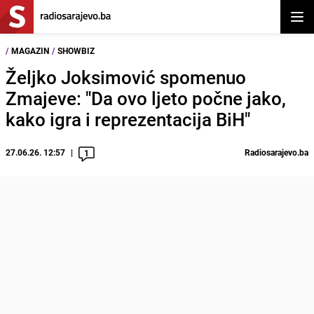
Otvor
/
MAGAZIN
/
SHOWBIZ
Željko Joksimović spomenuo
Zmajeve: "Da ovo ljeto počne jako,
kako igra i reprezentacija BiH"
27.06.26. 12:57
Radiosarajevo.ba
1