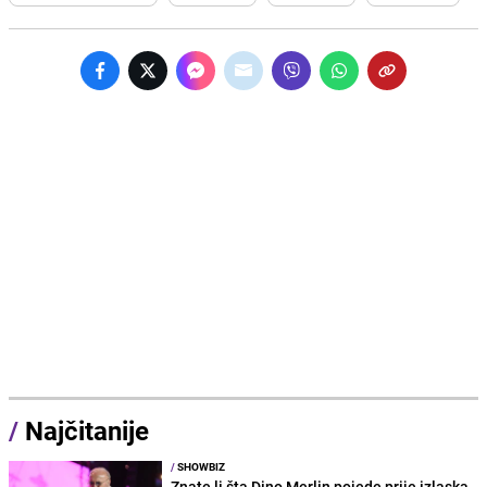
/
Najčitanije
/
SHOWBIZ
Znate li šta Dino Merlin pojede prije izlaska