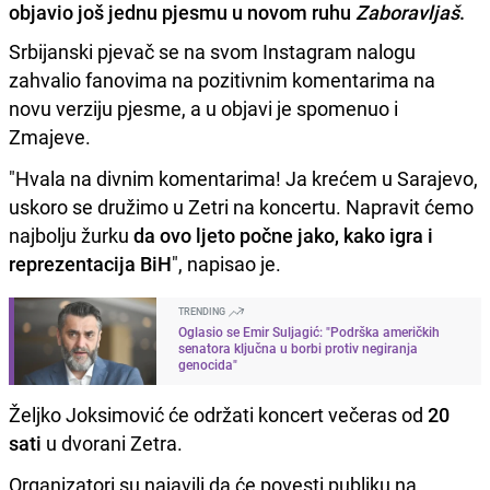
objavio još jednu pjesmu u novom ruhu
Zaboravljaš
.
Srbijanski pjevač se na svom Instagram nalogu
zahvalio fanovima na pozitivnim komentarima na
novu verziju pjesme, a u objavi je spomenuo i
Zmajeve.
"Hvala na divnim komentarima! Ja krećem u Sarajevo,
uskoro se družimo u Zetri na koncertu. Napravit ćemo
najbolju žurku
da ovo ljeto počne jako, kako igra i
reprezentacija BiH
", napisao je.
TRENDING
Oglasio se Emir Suljagić: "Podrška američkih
senatora ključna u borbi protiv negiranja
genocida"
Željko Joksimović će održati koncert večeras od
20
sati
u dvorani Zetra.
Organizatori su najavili da će povesti publiku na