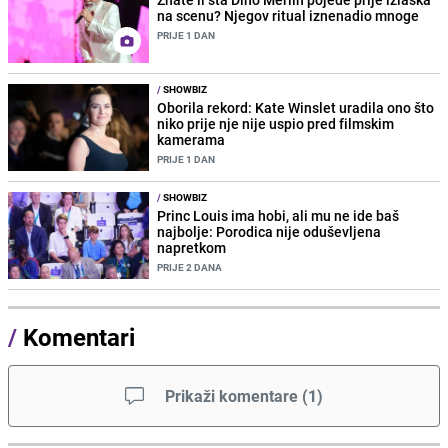
na scenu? Njegov ritual iznenadio mnoge
PRIJE 1 DAN
/
SHOWBIZ
Oborila rekord: Kate Winslet uradila ono što
niko prije nje nije uspio pred filmskim
kamerama
PRIJE 1 DAN
/
SHOWBIZ
Princ Louis ima hobi, ali mu ne ide baš
najbolje: Porodica nije oduševljena
napretkom
PRIJE 2 DANA
/
Komentari
Prikaži komentare
(
1
)