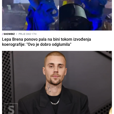
/
SHOWBIZ
I
PRIJE OKO 17H
Lepa Brena ponovo pala na bini tokom izvođenja
koerografije: "Ovo je dobro odglumila"