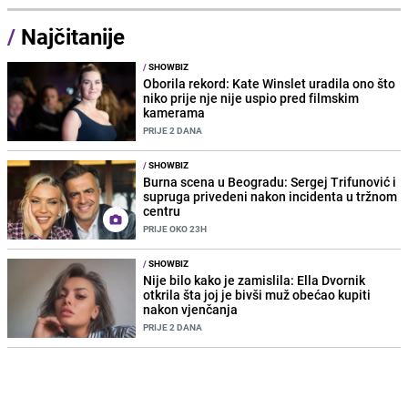
/
Najčitanije
/
SHOWBIZ
Oborila rekord: Kate Winslet uradila ono što
niko prije nje nije uspio pred filmskim
kamerama
PRIJE 2 DANA
/
SHOWBIZ
Burna scena u Beogradu: Sergej Trifunović i
supruga privedeni nakon incidenta u tržnom
centru
PRIJE OKO 23H
/
SHOWBIZ
Nije bilo kako je zamislila: Ella Dvornik
otkrila šta joj je bivši muž obećao kupiti
nakon vjenčanja
PRIJE 2 DANA