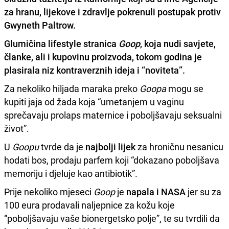
za hranu, lijekove i zdravlje pokrenuli postupak protiv
Gwyneth Paltrow.
Glumičina lifestyle stranica
Goop
, koja nudi savjete,
članke, ali i kupovinu proizvoda, tokom godina je
plasirala niz kontraverznih ideja i “noviteta”.
Za nekoliko hiljada maraka preko
Goopa
mogu se
kupiti jaja od žada koja “umetanjem u vaginu
sprečavaju prolaps maternice i poboljšavaju seksualni
život”.
U
Goopu
tvrde da je
najbolji lijek
za hroničnu nesanicu
hodati bos, prodaju parfem koji “dokazano poboljšava
memoriju i djeluje kao antibiotik”.
Prije nekoliko mjeseci
Goop
je
napala i NASA
jer su za
100 eura prodavali naljepnice za kožu koje
“poboljšavaju vaše bionergetsko polje”, te su tvrdili da