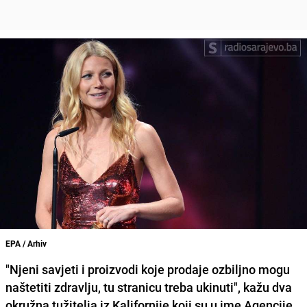
EPA / Arhiv
"Njeni savjeti i proizvodi koje prodaje ozbiljno mogu
naštetiti zdravlju, tu stranicu treba ukinuti", kažu dva
okružna tužitelja iz Kalifornije koji su u ime Agencije