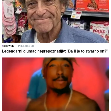
/
SHOWBIZ
I
PRIJE OKO 7H
Legendarni glumac neprepoznatljiv: "Da li je to stvarno on?"