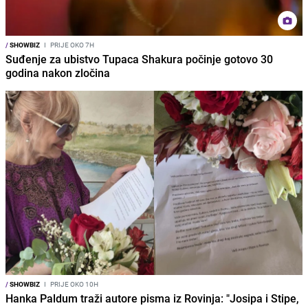
/
SHOWBIZ
I
PRIJE OKO 7H
Suđenje za ubistvo Tupaca Shakura počinje gotovo 30
godina nakon zločina
/
SHOWBIZ
I
PRIJE OKO 10H
Hanka Paldum traži autore pisma iz Rovinja: "Josipa i Stipe,