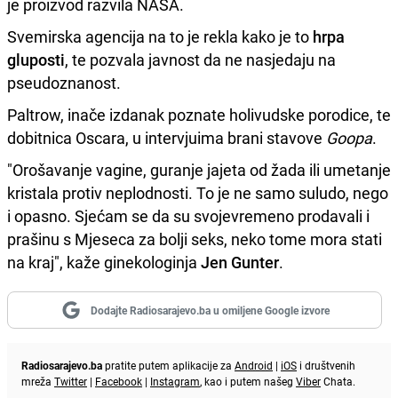
je proizvod razvila NASA.
Svemirska agencija na to je rekla kako je to
hrpa
gluposti
, te pozvala javnost da ne nasjedaju na
pseudoznanost.
Paltrow, inače izdanak poznate holivudske porodice, te
dobitnica Oscara, u intervjuima brani stavove
Goopa
.
"Orošavanje vagine, guranje jajeta od žada ili umetanje
kristala protiv neplodnosti. To je ne samo suludo, nego
i opasno. Sjećam se da su svojevremeno prodavali i
prašinu s Mjeseca za bolji seks, neko tome mora stati
na kraj", kaže ginekologinja
Jen Gunter
.
Dodajte Radiosarajevo.ba u omiljene Google izvore
Radiosarajevo.ba
pratite putem aplikacije za
Android
|
iOS
i društvenih
mreža
Twitter
|
Facebook
|
Instagram
, kao i putem našeg
Viber
Chata.