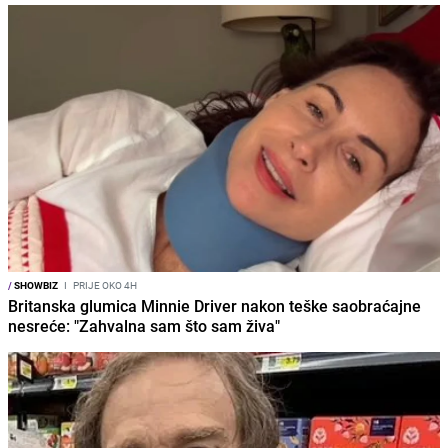
/
SHOWBIZ
I
PRIJE OKO 4H
Britanska glumica Minnie Driver nakon teške saobraćajne
nesreće: "Zahvalna sam što sam živa"