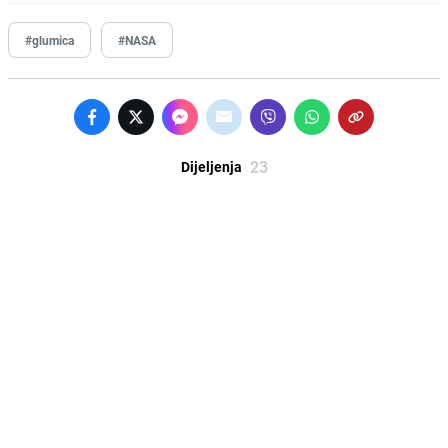
#glumica
#NASA
23
Dijeljenja