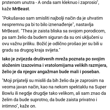
prstenom unutra - A onda sam kleknuo i zaprosio",
kaže
MrBeast
.
"Pokušavao sam smisliti najbolji način da je uhvatim
nespremnu pa bi to bilo iznenađenje", nastavlja
MrBeast. "Thea je zaista bliska sa svojom porodicom,
pa sam želio da budem siguran da su oni uključeni u
ovu važnu priliku. Božić je odlično prošao jer su bili u
gradu sa drugog kraja svijeta."
Iako je zvijezda društvenih mreža poznata po svojim
složenim izazovima i vratolomijama velikih razmjera,
želio je da njegov angažman bude mali i poseban.
"Moji prijatelji su mislili da bih želio da je zaprosim na
veoma javan način, kao na nekom spektaklu na Super
Bowlu ili negdje drugdje tako velikom, ali sam znao da
želim da bude suprotno, da bude zaista privatno i
intimno", kaže on.