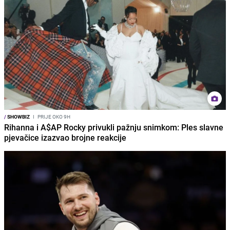
/
SHOWBIZ
I
PRIJE OKO 9H
Rihanna i A$AP Rocky privukli pažnju snimkom: Ples slavne
pjevačice izazvao brojne reakcije