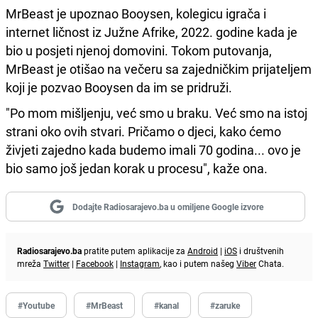
MrBeast je upoznao Booysen, kolegicu igrača i
internet ličnost iz Južne Afrike, 2022. godine kada je
bio u posjeti njenoj domovini. Tokom putovanja,
MrBeast je otišao na večeru sa zajedničkim prijateljem
koji je pozvao Booysen da im se pridruži.
"Po mom mišljenju, već smo u braku. Već smo na istoj
strani oko ovih stvari. Pričamo o djeci, kako ćemo
živjeti zajedno kada budemo imali 70 godina... ovo je
bio samo još jedan korak u procesu", kaže ona.
Dodajte Radiosarajevo.ba u omiljene Google izvore
Radiosarajevo.ba
pratite putem aplikacije za
Android
|
iOS
i društvenih
mreža
Twitter
|
Facebook
|
Instagram
, kao i putem našeg
Viber
Chata.
#Youtube
#MrBeast
#kanal
#zaruke