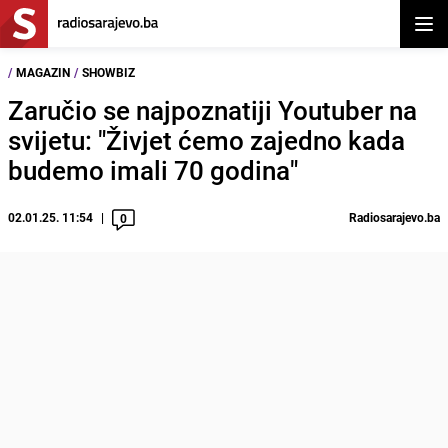
Otvor
/
MAGAZIN
/
SHOWBIZ
Zaručio se najpoznatiji Youtuber na
svijetu: "Živjet ćemo zajedno kada
budemo imali 70 godina"
02.01.25. 11:54
Radiosarajevo.ba
0