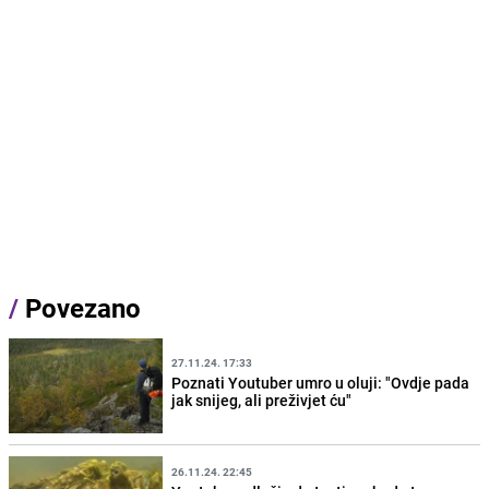
/
Povezano
27.11.24. 17:33
Poznati Youtuber umro u oluji: "Ovdje pada
jak snijeg, ali preživjet ću"
26.11.24. 22:45