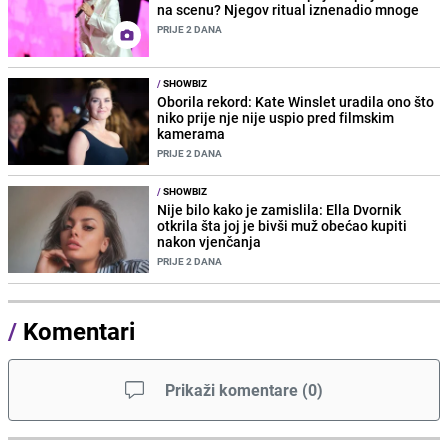
na scenu? Njegov ritual iznenadio mnoge
PRIJE 2 DANA
/
SHOWBIZ
Oborila rekord: Kate Winslet uradila ono što
niko prije nje nije uspio pred filmskim
kamerama
PRIJE 2 DANA
/
SHOWBIZ
Nije bilo kako je zamislila: Ella Dvornik
otkrila šta joj je bivši muž obećao kupiti
nakon vjenčanja
PRIJE 2 DANA
/
Komentari
Prikaži komentare
(
0
)