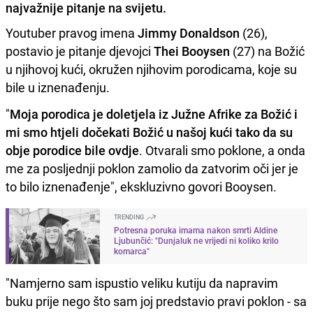
najvažnije pitanje na svijetu.
Youtuber pravog imena
Jimmy Donaldson
(26),
postavio je pitanje djevojci
Thei Booysen
(27) na Božić
u njihovoj kući, okružen njihovim porodicama, koje su
bile u iznenađenju.
"
Moja porodica je doletjela iz Južne Afrike za Božić i
mi smo htjeli dočekati Božić u našoj kući tako da su
obje porodice bile ovdje
. Otvarali smo poklone, a onda
me za posljednji poklon zamolio da zatvorim oči jer je
to bilo iznenađenje", ekskluzivno govori Booysen.
TRENDING
Potresna poruka imama nakon smrti Aldine
Ljubunčić: "Dunjaluk ne vrijedi ni koliko krilo
komarca"
"Namjerno sam ispustio veliku kutiju da napravim
buku prije nego što sam joj predstavio pravi poklon - sa