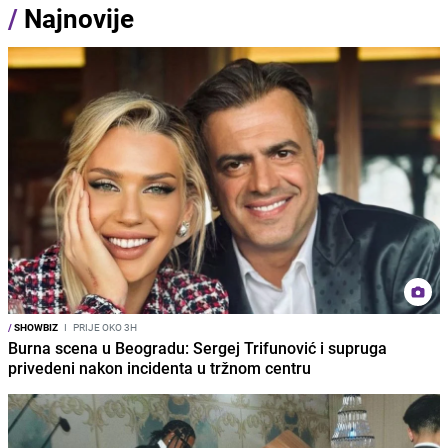
/
Najnovije
/
SHOWBIZ
I
PRIJE OKO 3H
Burna scena u Beogradu: Sergej Trifunović i supruga
privedeni nakon incidenta u tržnom centru