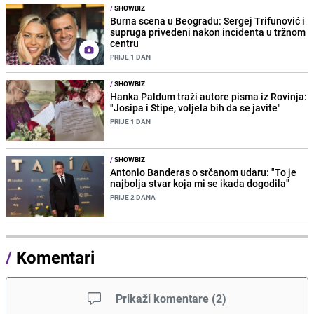
/
SHOWBIZ
Burna scena u Beogradu: Sergej Trifunović i
supruga privedeni nakon incidenta u tržnom
centru
PRIJE 1 DAN
/
SHOWBIZ
Hanka Paldum traži autore pisma iz Rovinja:
"Josipa i Stipe, voljela bih da se javite"
PRIJE 1 DAN
/
SHOWBIZ
Antonio Banderas o srčanom udaru: "To je
najbolja stvar koja mi se ikada dogodila"
PRIJE 2 DANA
/
Komentari
Prikaži komentare
(
2
)