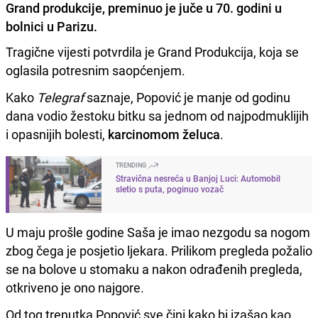
Grand produkcije, preminuo je juče u 70. godini u
bolnici u Parizu.
Tragične vijesti potvrdila je Grand Produkcija, koja se
oglasila potresnim saopćenjem.
Kako
Telegraf
saznaje, Popović je manje od godinu
dana vodio žestoku bitku sa jednom od najpodmuklijih
i opasnijih bolesti,
karcinomom želuca
.
TRENDING
Stravična nesreća u Banjoj Luci: Automobil
sletio s puta, poginuo vozač
U maju prošle godine Saša je imao nezgodu sa nogom
zbog čega je posjetio ljekara. Prilikom pregleda požalio
se na bolove u stomaku a nakon odrađenih pregleda,
otkriveno je ono najgore.
Od tog trenutka Popović sve čini kako bi izašao kao