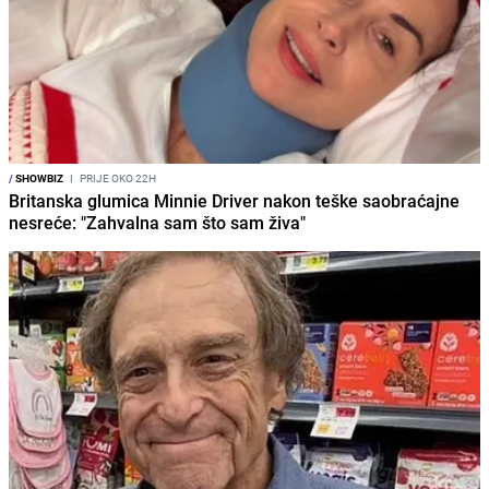
/
SHOWBIZ
I
PRIJE OKO 22H
Britanska glumica Minnie Driver nakon teške saobraćajne
nesreće: "Zahvalna sam što sam živa"