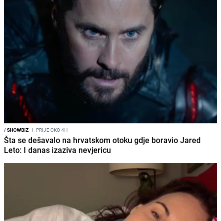
/
SHOWBIZ
I
PRIJE OKO 4H
Šta se dešavalo na hrvatskom otoku gdje boravio Jared
Leto: I danas izaziva nevjericu