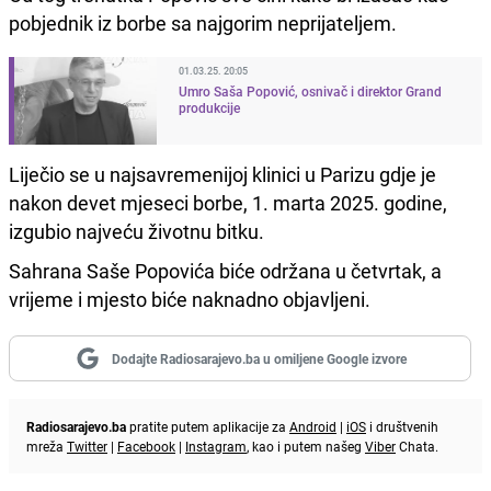
pobjednik iz borbe sa najgorim neprijateljem.
01.03.25. 20:05
Umro Saša Popović, osnivač i direktor Grand
produkcije
Liječio se u najsavremenijoj klinici u Parizu gdje je
nakon devet mjeseci borbe, 1. marta 2025. godine,
izgubio najveću životnu bitku.
Sahrana Saše Popovića biće održana u četvrtak, a
vrijeme i mjesto biće naknadno objavljeni.
Dodajte Radiosarajevo.ba u omiljene Google izvore
Radiosarajevo.ba
pratite putem aplikacije za
Android
|
iOS
i društvenih
mreža
Twitter
|
Facebook
|
Instagram
, kao i putem našeg
Viber
Chata.