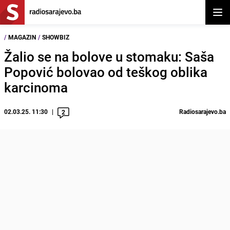
Otvor
/
MAGAZIN
/
SHOWBIZ
Žalio se na bolove u stomaku: Saša
Popović bolovao od teškog oblika
karcinoma
02.03.25. 11:30
Radiosarajevo.ba
2