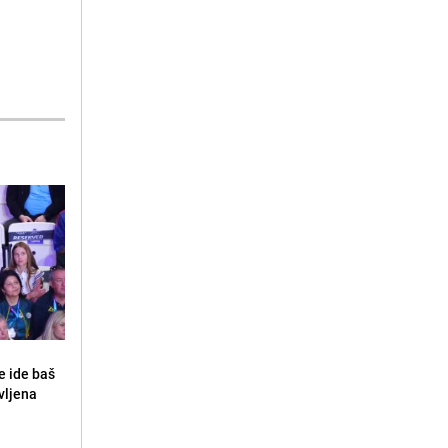
e ide baš
vljena