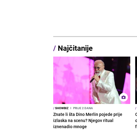
/
Najčitanije
/
SHOWBIZ
I
PRIJE 2 DANA
/
Znate li šta Dino Merlin pojede prije
izlaska na scenu? Njegov ritual
o
iznenadio mnoge