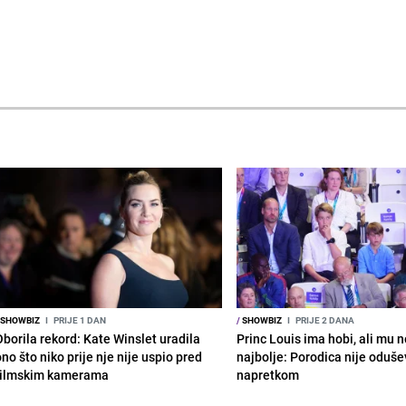
SHOWBIZ
I
PRIJE 1 DAN
/
SHOWBIZ
I
PRIJE 2 DANA
Oborila rekord: Kate Winslet uradila
Princ Louis ima hobi, ali mu n
no što niko prije nje nije uspio pred
najbolje: Porodica nije oduše
filmskim kamerama
napretkom