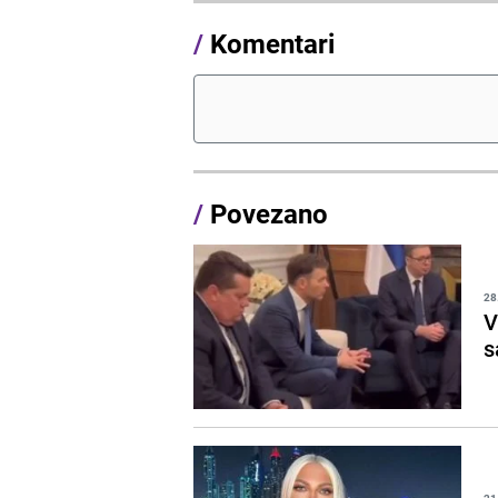
/
Komentari
/
Povezano
28
V
s