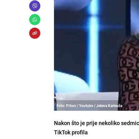
Foto: Prtscr / Youtube / Jelena Karleuša
Nakon što je prije nekoliko sedmic
TikTok profila