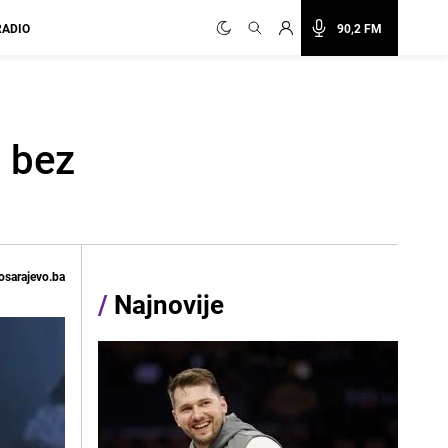
RADIO
90,2 FM
i bez
osarajevo.ba
/
Najnovije