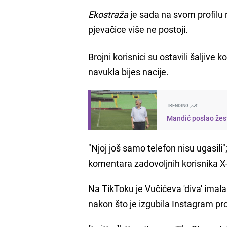
Ekostraža
je sada na svom profilu n
pjevačice više ne postoji.
Brojni korisnici su ostavili šalji
navukla bijes nacije.
TRENDING
Mandić poslao žest
"Njoj još samo telefon nisu ugasili
komentara zadovoljnih korisnika X
Na TikToku je Vučićeva 'diva' imala
nakon što je izgubila Instagram prof