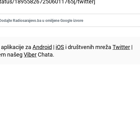
/status/1895582672506011765[/twitter]
Dodajte Radiosarajevo.ba u omiljene Google izvore
aplikacije za
Android
|
iOS
i društvenih mreža
Twitter
|
utem našeg
Viber
Chata.