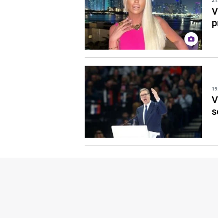
21
V
p
19
V
s