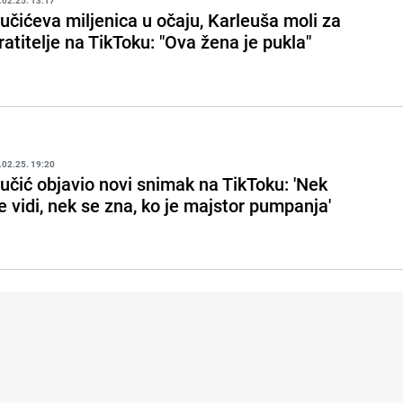
.02.25. 13:17
učićeva miljenica u očaju, Karleuša moli za
ratitelje na TikToku: "Ova žena je pukla"
.02.25. 19:20
učić objavio novi snimak na TikToku: 'Nek
e vidi, nek se zna, ko je majstor pumpanja'