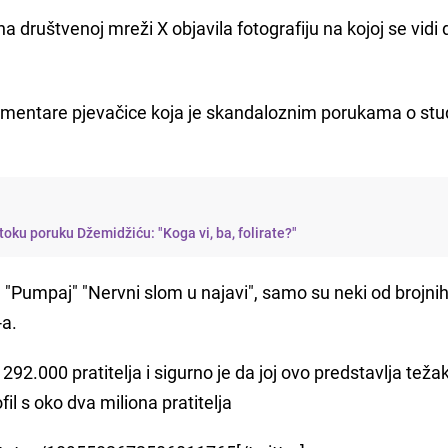
a društvenoj mreži X objavila fotografiju na kojoj se vidi d
ve komentare pjevačice koja je skandaloznim porukama o st
oku poruku Džemidžiću: "Koga vi, ba, folirate?"
"; "Pumpaj" "Nervni slom u najavi", samo su neki od brojni
-a.
 292.000 pratitelja i sigurno je da joj ovo predstavlja tež
il s oko dva miliona pratitelja