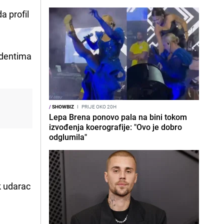
a profil
udentima
/
SHOWBIZ
I
PRIJE OKO 20H
Lepa Brena ponovo pala na bini tokom
izvođenja koerografije: "Ovo je dobro
odglumila"
h
ak udarac