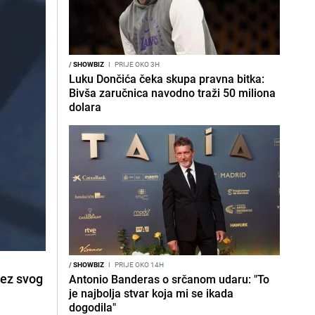
/
SHOWBIZ
I
PRIJE OKO 3H
Luku Dončića čeka skupa pravna bitka:
Bivša zaručnica navodno traži 50 miliona
dolara
/
SHOWBIZ
I
PRIJE OKO 14H
bez svog
Antonio Banderas o srčanom udaru: "To
je najbolja stvar koja mi se ikada
dogodila"