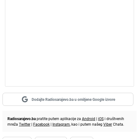
Dodajte Radiosarajevo.ba u omiljene Google izvore
Radiosarajevo.ba
pratite putem aplikacije za
Android
|
iOS
i društvenih
mreža
Twitter
|
Facebook
|
Instagram
, kao i putem našeg
Viber
Chata.