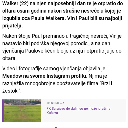
Walker
(22) na njen najposebniji dan te je otpratio do
oltara osam godina
nakon strašne nesreće
u kojoj je
izgubila oca
Paula Walkera
. Vin i Paul bili su najbolji
prijatelji.
Nakon što je Paul preminuo u tragičnoj nesreći, Vin je
nastavio biti podrška njegovoj porodici, a na dan
vjenčanja Paulove kćeri bio je uz nju i otpratio ju je do
oltara.
Video i fotografije samog vjenčanja objavila je
Meadow na svome Instagram profilu
. Njima je
raznježila mnogobrojne obožavatelje filma "Brzi i
žestoki".
TRENDING
FK Sarajevo do daljnjeg ne može igrati na
Koševu