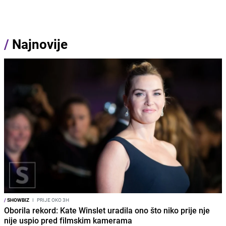
/
Najnovije
/
SHOWBIZ
I
PRIJE OKO 3H
Oborila rekord: Kate Winslet uradila ono što niko prije nje
nije uspio pred filmskim kamerama