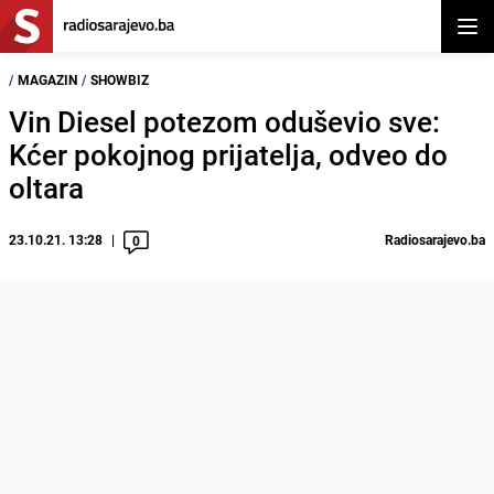
Otvor
/
MAGAZIN
/
SHOWBIZ
Vin Diesel potezom oduševio sve:
Kćer pokojnog prijatelja, odveo do
oltara
23.10.21. 13:28
Radiosarajevo.ba
0