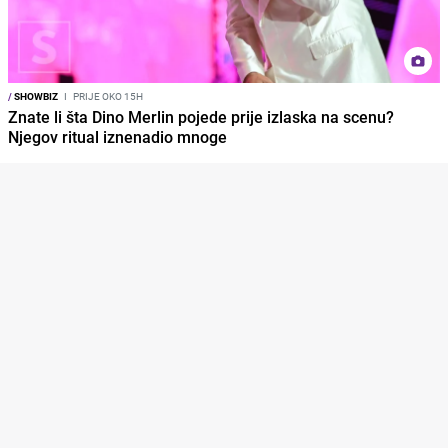
/
SHOWBIZ
I
PRIJE OKO 15H
Znate li šta Dino Merlin pojede prije izlaska na scenu?
Njegov ritual iznenadio mnoge