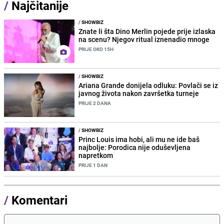
/
Najčitanije
/
SHOWBIZ
Znate li šta Dino Merlin pojede prije izlaska
na scenu? Njegov ritual iznenadio mnoge
PRIJE OKO 15H
/
SHOWBIZ
Ariana Grande donijela odluku: Povlači se iz
javnog života nakon završetka turneje
PRIJE 2 DANA
/
SHOWBIZ
Princ Louis ima hobi, ali mu ne ide baš
najbolje: Porodica nije oduševljena
napretkom
PRIJE 1 DAN
/
Komentari