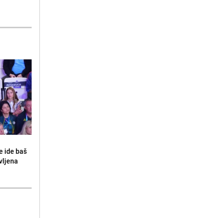
e ide baš
vljena