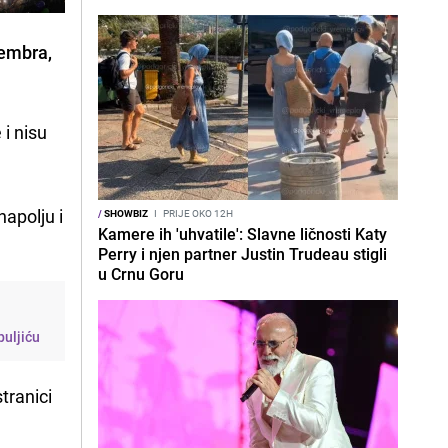
vembra,
 i nisu
napolju i
/
SHOWBIZ
I
PRIJE OKO 12H
Kamere ih 'uhvatile': Slavne ličnosti Katy
Perry i njen partner Justin Trudeau stigli
u Crnu Goru
puljiću
tranici