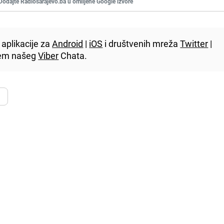
Dodajte Radiosarajevo.ba u omiljene Google izvore
aplikacije za
Android
|
iOS
i društvenih mreža
Twitter
|
utem našeg
Viber
Chata.