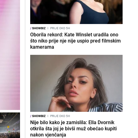
/
SHOWBIZ
I
PRIJE OKO 5H
Oborila rekord: Kate Winslet uradila ono
što niko prije nje nije uspio pred filmskim
kamerama
/
SHOWBIZ
I
PRIJE OKO 5H
Nije bilo kako je zamislila: Ella Dvornik
otkrila šta joj je bivši muž obećao kupiti
nakon vjenčanja