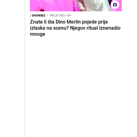
/
SHOWBIZ
I
PRIJE OKO 18H
Znate li šta Dino Merlin pojede prije
izlaska na scenu? Njegov ritual iznenadio
mnoge