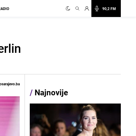
RADIO
90,2 FM
rlin
osarajevo.ba
/
Najnovije