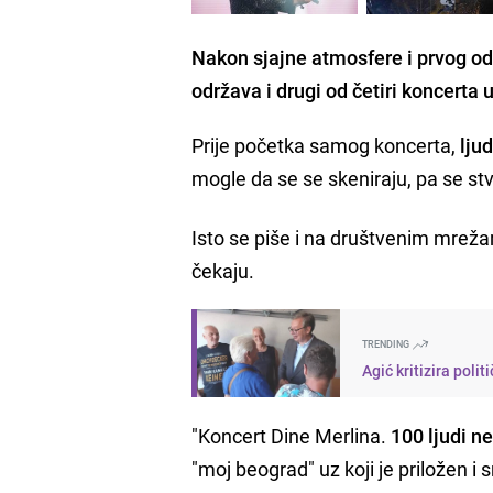
Nakon sjajne atmosfere i prvog o
održava i drugi od četiri koncerta 
Prije početka samog koncerta,
lju
mogle da se se skeniraju, pa se st
Isto se piše i na društvenim mrežam
čekaju.
TRENDING
Agić kritizira poli
"Koncert Dine Merlina.
100 ljudi n
"moj beograd" uz koji je priložen i 