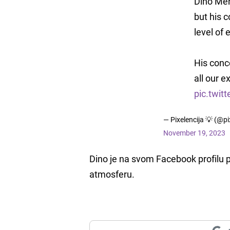
Dino Mer
but his 
level of 
His conc
all our 
pic.twit
— Pixelencija 💡 (@pi
November 19, 2023
Dino je na svom Facebook profilu p
atmosferu.