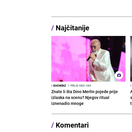
/
Najčitanije
/
SHOWBIZ
I
PRIJE OKO 18H
/
Znate li šta Dino Merlin pojede prije
izlaska na scenu? Njegov ritual
iznenadio mnoge
/
Komentari