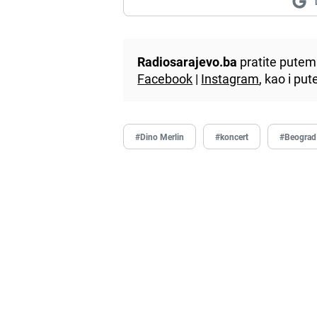
Radiosarajevo.ba
pratite putem 
Facebook
|
Instagram
, kao i p
#Dino Merlin
#koncert
#Beograd