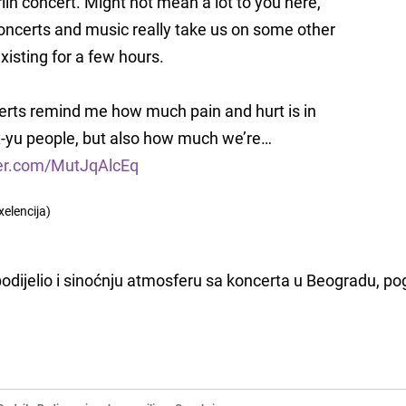
lin concert. Might not mean a lot to you here,
concerts and music really take us on some other
existing for a few hours.
erts remind me how much pain and hurt is in
ex-yu people, but also how much we’re…
ter.com/MutJqAlcEq
xelencija)
odijelio i sinoćnju atmosferu sa koncerta u Beogradu, po