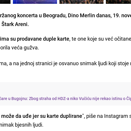
držanog koncerta u Beogradu, Dino Merlin danas, 19. no
u Štark Areni.
dima su prodavane duple karte
, te one koje su već očitane
vorila veća gužva.
a, a na jednoj stranici je osvanuo snimak ljudi koji stoje 
tičare u Bugojnu: Zbog straha od HDZ-a niko Vučiću nije rekao istinu o Či
e može da uđe jer su karte duplirane
", piše na Instagram s
snimak bjesnih ljudi.