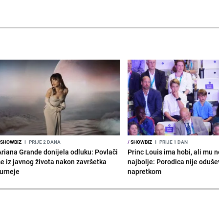
SHOWBIZ
I
PRIJE 2 DANA
/
SHOWBIZ
I
PRIJE 1 DAN
Ariana Grande donijela odluku: Povlači
Princ Louis ima hobi, ali mu n
se iz javnog života nakon završetka
najbolje: Porodica nije oduše
turneje
napretkom