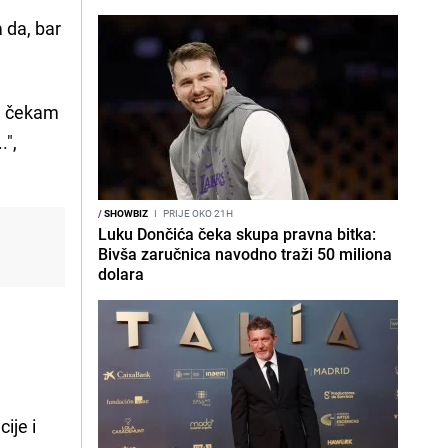
 da, bar
va čekam
.",
/
SHOWBIZ
I
PRIJE OKO 21H
Luku Dončića čeka skupa pravna bitka:
Bivša zaručnica navodno traži 50 miliona
dolara
ije i