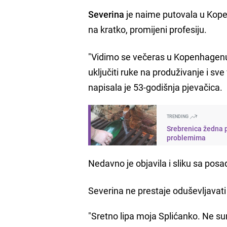
Severina
je naime putovala u Kopen
na kratko, promijeni profesiju.
"Vidimo se večeras u Kopenhagenu
uključiti ruke na produživanje i sve
napisala je 53-godišnja pjevačica.
TRENDING
Srebrenica žedna p
problemima
Nedavno je objavila i sliku sa pos
Severina ne prestaje oduševljavati 
"Sretno lipa moja Splićanko. Ne s