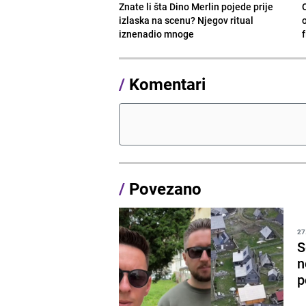
Znate li šta Dino Merlin pojede prije
izlaska na scenu? Njegov ritual
o
iznenadio mnoge
/
Komentari
/
Povezano
27
S
n
p