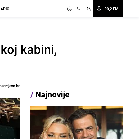
RADIO
90,2 FM
koj kabini,
osarajevo.ba
/
Najnovije