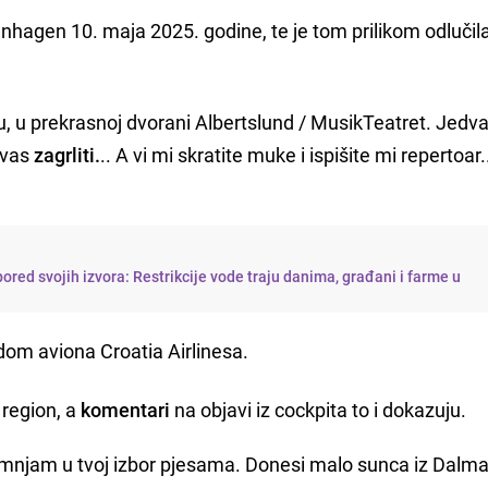
hagen 10. maja 2025. godine, te je tom prilikom odlučila
, u prekrasnoj dvorani Albertslund / MusikTeatret. Jed
 vas
zagrliti.
.. A vi mi skratite muke i ispišite mi repertoar..
ored svojih izvora: Restrikcije vode traju danima, građani i farme u
adom aviona Croatia Airlinesa.
region, a
komentari
na objavi iz cockpita to i dokazuju.
umnjam u tvoj izbor pjesama. Donesi malo sunca iz Dalmac