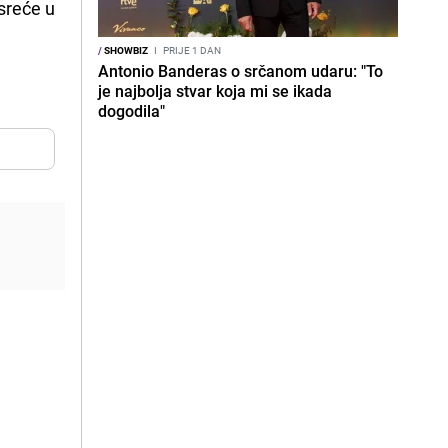
 sreće u
/
SHOWBIZ
I
PRIJE 1 DAN
Antonio Banderas o srčanom udaru: "To
je najbolja stvar koja mi se ikada
dogodila"