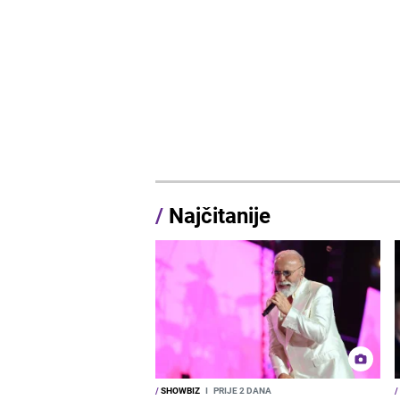
/
Najčitanije
/
SHOWBIZ
I
PRIJE 2 DANA
/