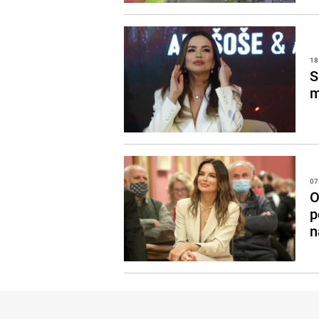
18
S
m
07
O
p
n