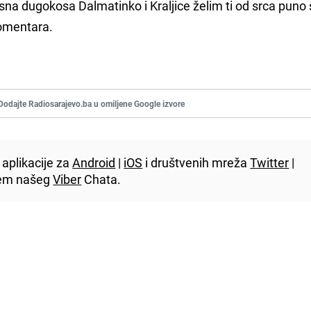
asna dugokosa Dalmatinko i Kraljice želim ti od srca puno
omentara.
Dodajte Radiosarajevo.ba u omiljene Google izvore
aplikacije za
Android
|
iOS
i društvenih mreža
Twitter
|
utem našeg
Viber
Chata.