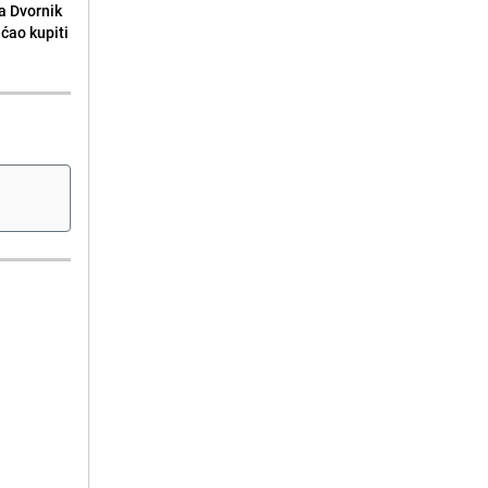
la Dvornik
ećao kupiti