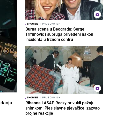
/
SHOWBIZ
I
PRIJE OKO 10H
Burna scena u Beogradu: Sergej
Trifunović i supruga privedeni nakon
incidenta u tržnom centru
/
SHOWBIZ
I
PRIJE OKO 16H
zdanju
Rihanna i A$AP Rocky privukli pažnju
snimkom: Ples slavne pjevačice izazvao
brojne reakcije