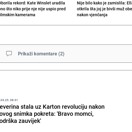
Oborila rekord: Kate Winslet uradila
Nije bilo kako je zamislila: El
no što niko prije nje nije uspio pred
otkrila šta joj je bivši muž ob
filmskim kamerama
nakon vjenčanja
Prikaži komentare
(
2
)
.04.25. 08:41
everina stala uz Karton revoluciju nakon
ovog snimka pokreta: 'Bravo momci,
odrška zauvijek'