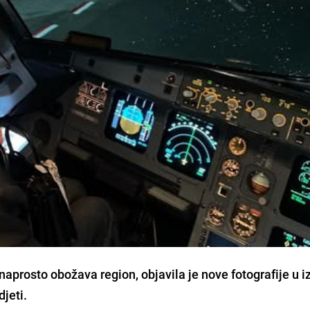
naprosto obožava region, objavila je nove fotografije u i
djeti.