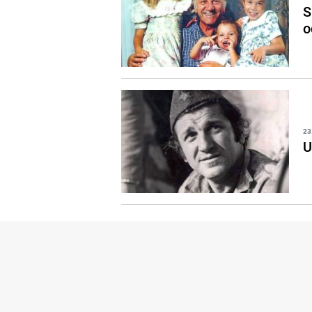
S
o
23
U