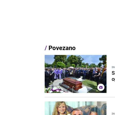
/
Povezano
26
S
o
26