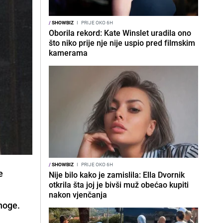
/
SHOWBIZ
I
PRIJE OKO 6H
Oborila rekord: Kate Winslet uradila ono
što niko prije nje nije uspio pred filmskim
kamerama
/
SHOWBIZ
I
PRIJE OKO 6H
e
Nije bilo kako je zamislila: Ella Dvornik
otkrila šta joj je bivši muž obećao kupiti
nakon vjenčanja
noge.