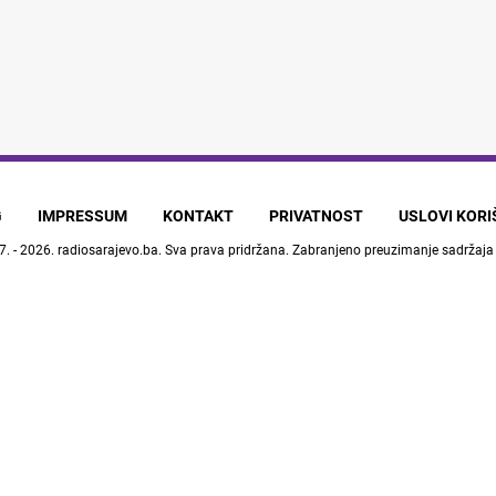
G
IMPRESSUM
KONTAKT
PRIVATNOST
USLOVI KOR
7. - 2026.
radiosarajevo.ba
. Sva prava pridržana. Zabranjeno preuzimanje sadržaja