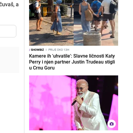
 čuvaš, a
/
SHOWBIZ
I
PRIJE OKO 13H
Kamere ih 'uhvatile': Slavne ličnosti Katy
Perry i njen partner Justin Trudeau stigli
u Crnu Goru