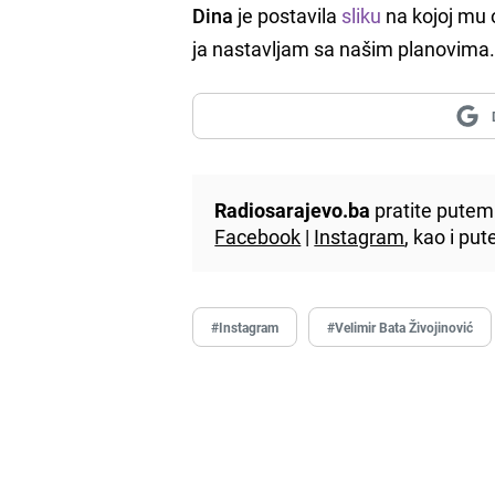
Dina
je postavila
sliku
na kojoj mu o
ja nastavljam sa našim planovima.
Radiosarajevo.ba
pratite putem 
Facebook
|
Instagram
, kao i p
#Instagram
#Velimir Bata Živojinović