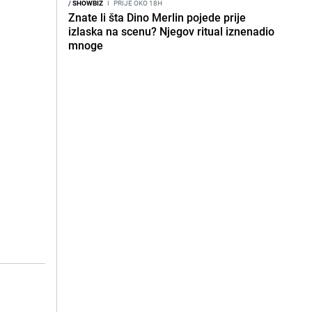
/
SHOWBIZ
I
PRIJE OKO 18H
Znate li šta Dino Merlin pojede prije
izlaska na scenu? Njegov ritual iznenadio
mnoge