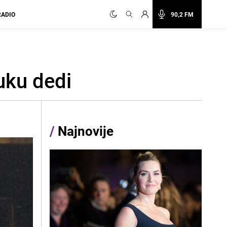
RADIO
90,2 FM
uku dedi
/
Najnovije