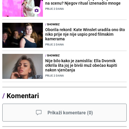
na scenu? Njegov ritual iznenadio mnoge
PRIJE 2 DANA
/
SHOWBIZ
Oborila rekord: Kate Winslet uradila ono što
niko prije nje nije uspio pred filmskim
kamerama
PRIJE 2 DANA
/
SHOWBIZ
Nije bilo kako je zamislila: Ella Dvornik
otkrila šta joj je bivši muž obećao kupiti
nakon vjenčanja
PRIJE 2 DANA
/
Komentari
Prikaži komentare
(
0
)