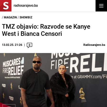
Otvor
/
MAGAZIN
/
SHOWBIZ
TMZ objavio: Razvode se Kanye
West i Bianca Censori
13.02.25. 21:26
Radiosarajevo.ba
0