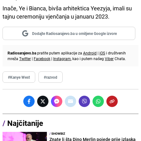
Inače, Ye i Bianca, bivša arhitektica Yeezyja, imali su
tajnu ceremoniju vjenčanja u januaru 2023.
Dodajte Radiosarajevo.ba u omiljene Google izvore
Radiosarajevo.ba
pratite putem aplikacije za
Android
|
iOS
i društvenih
mreža
Twitter
|
Facebook
|
Instagram
, kao i putem našeg
Viber
Chata.
#Kanye West
#razvod
/
Najčitanije
/
SHOWBIZ
Znate li šta Dino Merlin pojede prije izlaska