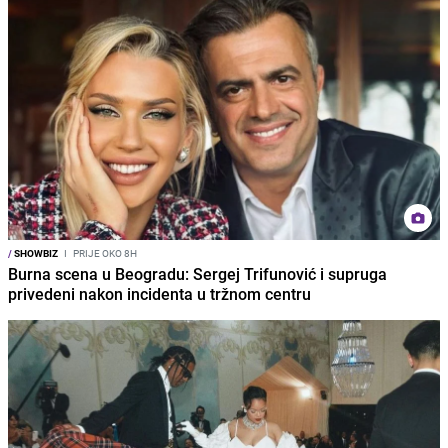
/
SHOWBIZ
I
PRIJE OKO 8H
Burna scena u Beogradu: Sergej Trifunović i supruga
privedeni nakon incidenta u tržnom centru