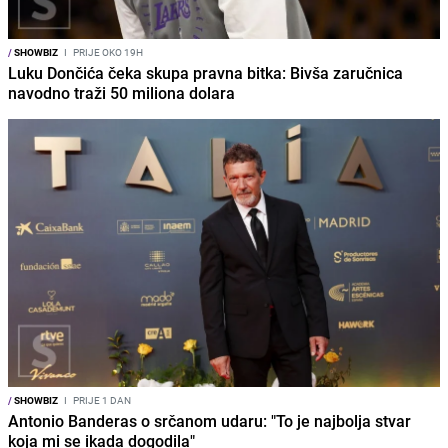
/
SHOWBIZ
I
PRIJE OKO 19H
Luku Dončića čeka skupa pravna bitka: Bivša zaručnica
navodno traži 50 miliona dolara
/
SHOWBIZ
I
PRIJE 1 DAN
Antonio Banderas o srčanom udaru: "To je najbolja stvar
koja mi se ikada dogodila"