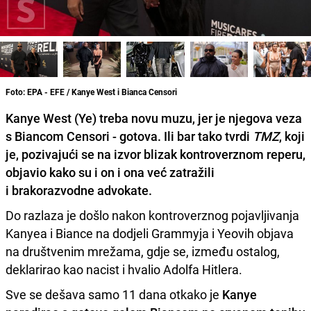
Foto: EPA - EFE / Kanye West i Bianca Censori
Kanye West (Ye) treba novu muzu, jer je njegova veza
s Biancom Censori - gotova. Ili bar tako tvrdi
TMZ
, koji
je, pozivajući se na izvor blizak kontroverznom reperu,
objavio kako su i on i ona već zatražili
i brakorazvodne advokate.
Do razlaza je došlo nakon kontroverznog pojavljivanja
Kanyea i Biance na dodjeli Grammyja i Yeovih objava
na društvenim mrežama, gdje se, između ostalog,
deklarirao kao nacist i hvalio Adolfa Hitlera.
Sve se dešava samo 11 dana otkako je
Kanye