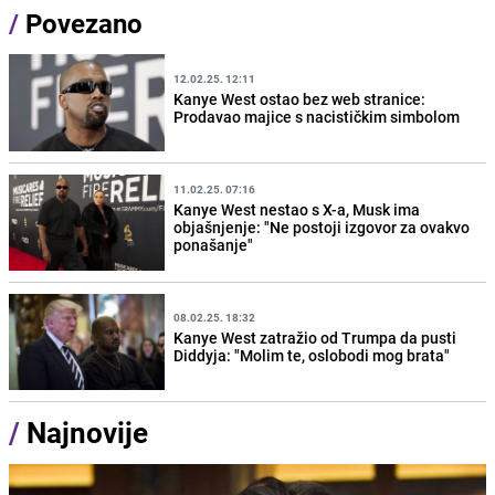
/
Povezano
12.02.25. 12:11
Kanye West ostao bez web stranice:
Prodavao majice s nacističkim simbolom
11.02.25. 07:16
Kanye West nestao s X-a, Musk ima
objašnjenje: "Ne postoji izgovor za ovakvo
ponašanje"
08.02.25. 18:32
Kanye West zatražio od Trumpa da pusti
Diddyja: "Molim te, oslobodi mog brata"
/
Najnovije