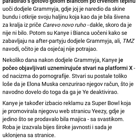
paradirao s gotovo golom Biancom po crvenom tepihu
uoči dodjele Grammyja, gdje joj je naredio da skine
bundu i otkrije svoju haljinu koja kao da je bila šivena
za kralja iz priče
Carevo novo ruho -
dakle, skoro da je
nije ni bilo. Potom su Kanye i Bianca uočeni kako se
zabavljaju na after-partyju dodjele Grammyja, ali,
TMZ
navodi, očito je da osjećaj nije potrajao.
Nekoliko dana nakon dodjele Grammyja, Kanye
je
počeo objavljivati uznemirujuće stvari na platformi X
-
od nacizma do pornografije. Stvari su postale toliko
loše da je Elona Muska cenzurirao njegov račun, što je
navodno dovelo do toga da ga je Ye deaktivirao.
Kanye je također izbacio reklamu za Super Bowl koja
je promovirala njegovu web stranicu Yeezy, gdje je
jedino što se prodavalo bila majica - sa svastikom.
Roba je izazvala bijes široke javnosti i sada je
uklonjena sa stranice.