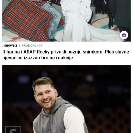
/
SHOWBIZ
I
PRIJE OKO 14H
Rihanna i A$AP Rocky privukli pažnju snimkom: Ples slavne
pjevačice izazvao brojne reakcije