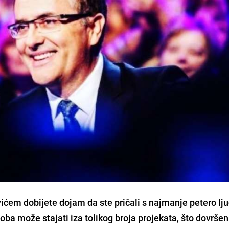
vićem
dobijete dojam da ste pričali s najmanje petero ljud
a može stajati iza tolikog broja projekata, što dovršeni