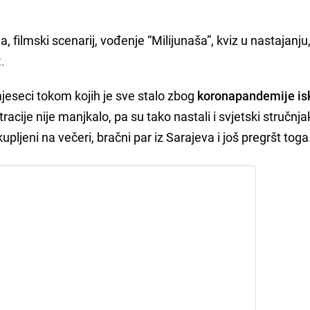
ilmski scenarij, vođenje “Milijunaša”, kviz u nastajanju
t.
jeseci tokom kojih je sve stalo zbog
koronapandemije isk
ntracije nije manjkalo, pa su tako nastali i svjetski stručnja
kupljeni na večeri, bračni par iz Sarajeva i još pregršt toga