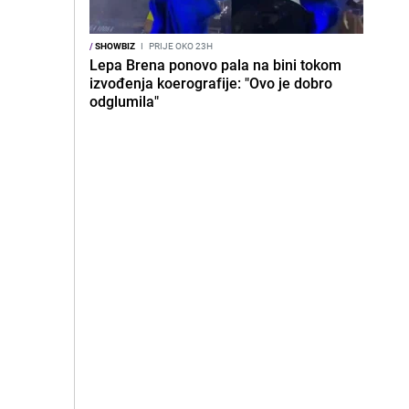
/
SHOWBIZ
I
PRIJE OKO 23H
Lepa Brena ponovo pala na bini tokom
izvođenja koerografije: "Ovo je dobro
odglumila"