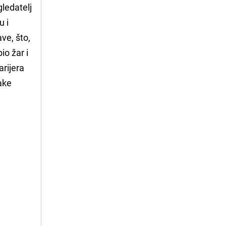
gledatelj
u i
ve, što,
o žar i
arijera
vake