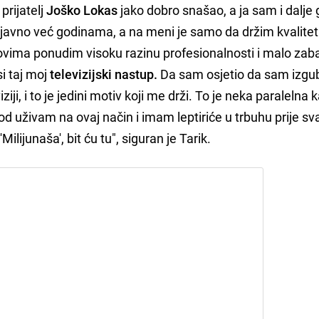
 prijatelj
Joško Lokas
jako dobro snašao, a ja sam i dalje 
le javno već godinama, a na meni je samo da držim kvalitet
izovima ponudim visoku razinu profesionalnosti i malo zaba
i taj moj
televizijski nastup.
Da sam osjetio da sam izgubi
iziji, i to je jedini motiv koji me drži. To je neka paralelna k
god uživam na ovaj način i imam leptiriće u trbuhu prije s
Milijunaša', bit ću tu", siguran je Tarik.