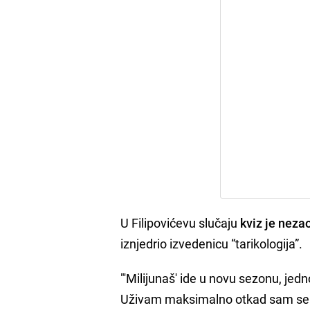
U Filipovićevu slučaju
kviz je neza
iznjedrio izvedenicu “tarikologija”.
"'Milijunaš' ide u novu sezonu, j
Uživam maksimalno otkad sam se vrat