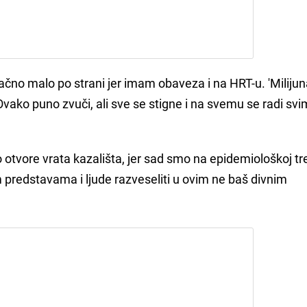
ačno malo po strani jer imam obaveza i na HRT-u. 'Milijun
Ovako puno zvuči, ali sve se stigne i na svemu se radi sv
tvore vrata kazališta, jer sad smo na epidemiološkoj tre
m predstavama i ljude razveseliti u ovim ne baš divnim