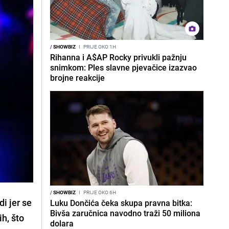
/
SHOWBIZ
I
PRIJE OKO 1H
Rihanna i A$AP Rocky privukli pažnju
snimkom: Ples slavne pjevačice izazvao
brojne reakcije
/
SHOWBIZ
I
PRIJE OKO 6H
i jer se
Luku Dončića čeka skupa pravna bitka:
Bivša zaručnica navodno traži 50 miliona
h, što
dolara