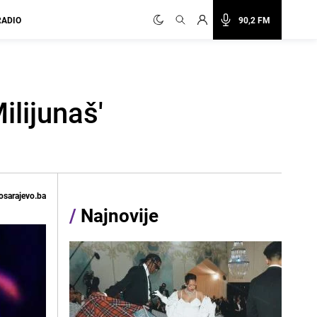
RADIO
90,2 FM
ilijunaš'
osarajevo.ba
/
Najnovije