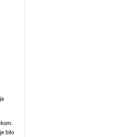
ja
rtkom.
je bilo