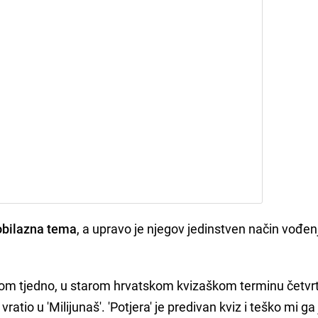
obilazna tema
, a upravo je njegov jedinstven način vođen
ednom tjedno, u starom hrvatskom kvizaškom terminu četv
io u 'Milijunaš'. 'Potjera' je predivan kviz i teško mi ga 