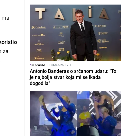
, ma
oristio
k za
.
/
SHOWBIZ
I
PRIJE OKO 17H
Antonio Banderas o srčanom udaru: "To
je najbolja stvar koja mi se ikada
dogodila"