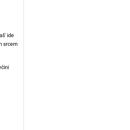
aš' ide
im srcem
ćini