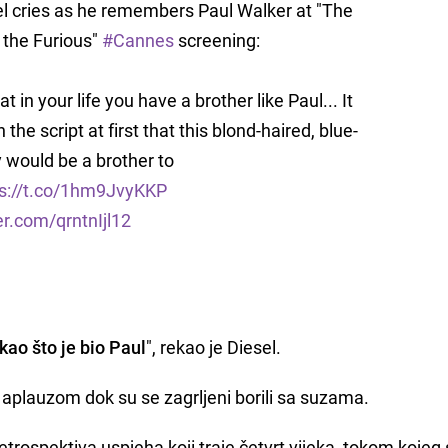
el cries as he remembers Paul Walker at "The
 the Furious"
#Cannes
screening:
hat in your life you have a brother like Paul... It
 the script at first that this blond-haired, blue-
 would be a brother to
ps://t.co/1hm9JvyKKP
er.com/qrntnIjl12
kao što je bio Paul
", rekao je Diesel.
m aplauzom dok su se zagrljeni borili sa suzama.
etrospektiva uspjeha koji traje četvrt vijeka, tokom kojeg