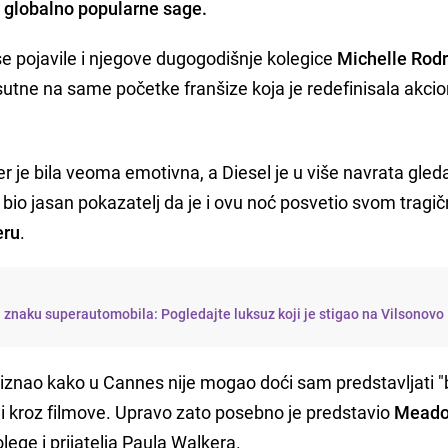
e globalno popularne sage.
e pojavile i njegove dugogodišnje kolegice
Michelle Rodr
isutne na same početke franšize koja je redefinisala akci
čer je bila veoma emotivna, a Diesel je u više navrata gled
 bio jasan pokazatelj da je i ovu noć posvetio svom tragi
eru
.
 znaku superautomobila: Pogledajte luksuz koji je stigao na Vilsonovo
 priznao kako u Cannes nije mogao doći sam predstavljati "
li kroz filmove. Upravo zato posebno je predstavio
Mead
ege i prijatelja Paula Walkera.