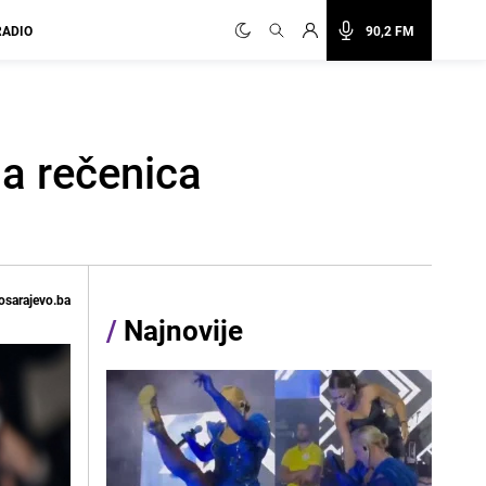
RADIO
90,2 FM
na rečenica
osarajevo.ba
/
Najnovije