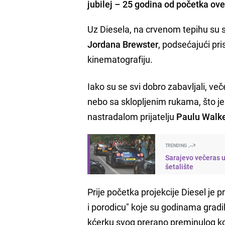
jubilej – 25 godina od početka ov
Uz Diesela, na crvenom tepihu su s
Jordana Brewster
, podsećajući pr
kinematografiju.
Iako su se svi dobro zabavljali, ve
nebo sa sklopljenim rukama, što je
nastradalom prijatelju
Paulu Walk
TRENDING
Sarajevo večeras u
šetalište
Prije početka projekcije Diesel je
i porodicu" koje su godinama gradi
kćerku svog prerano preminulog kol