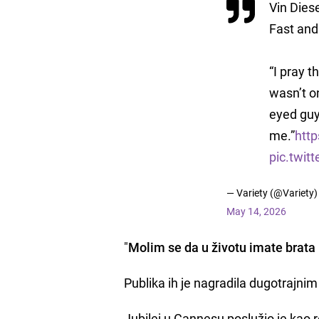
Vin Dies
Fast and
“I pray t
wasn’t on
eyed guy
me.”
htt
pic.twitt
— Variety (@Variety)
May 14, 2026
"
Molim se da u životu imate brata 
Publika ih je nagradila dugotrajni
Jubilej u Cannesu poslužio je kao r