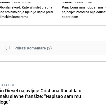
SHOWBIZ
I
PRIJE OKO 22H
/
SHOWBIZ
I
PRIJE 2 DANA
Oborila rekord: Kate Winslet uradila
Princ Louis ima hobi, ali mu n
no što niko prije nje nije uspio pred
najbolje: Porodica nije oduše
filmskim kamerama
napretkom
Prikaži komentare
(
2
)
.12.25. 21:12
in Diesel najavljuje Cristiana Ronalda u
inalu slavne franšize: "Napisao sam mu
logu"