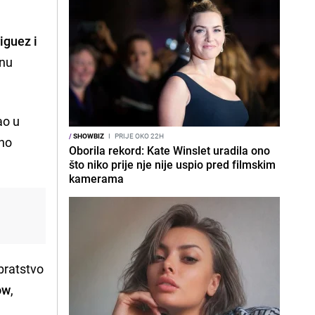
iguez i
onu
ao u
/
SHOWBIZ
I
PRIJE OKO 22H
čno
Oborila rekord: Kate Winslet uradila ono
što niko prije nje nije uspio pred filmskim
kamerama
bratstvo
ow
,