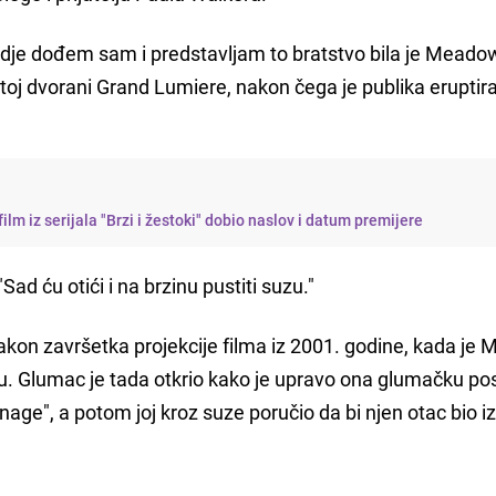
ovdje dođem sam i predstavljam to bratstvo bila je Meado
atoj dvorani Grand Lumiere, nakon čega je publika eruptir
film iz serijala "Brzi i žestoki" dobio naslov i datum premijere
ad ću otići i na brzinu pustiti suzu."
 nakon završetka projekcije filma iz 2001. godine, kada j
u. Glumac je tada otkrio kako je upravo ona glumačku po
nage", a potom joj kroz suze poručio da bi njen otac bio 