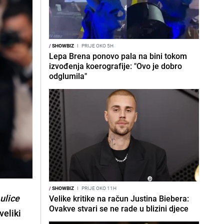
/
SHOWBIZ
I
PRIJE OKO 5H
Lepa Brena ponovo pala na bini tokom
izvođenja koerografije: "Ovo je dobro
odglumila"
/
SHOWBIZ
I
PRIJE OKO 11H
ulice
Velike kritike na račun Justina Biebera:
Ovakve stvari se ne rade u blizini djece
veliki