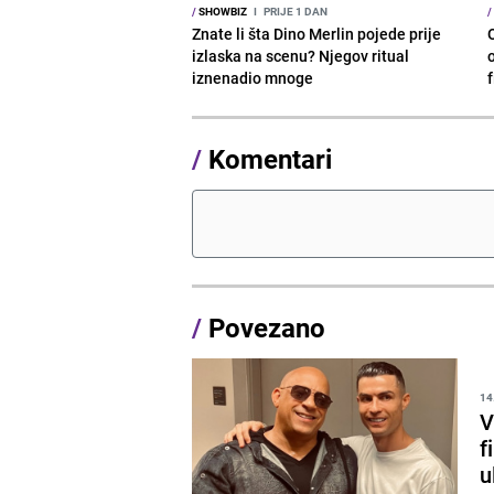
/
SHOWBIZ
I
PRIJE 1 DAN
/
Znate li šta Dino Merlin pojede prije
izlaska na scenu? Njegov ritual
o
iznenadio mnoge
/
Komentari
/
Povezano
14
V
f
u