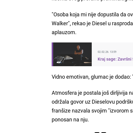
"Osoba koja mi nije dopustila da 
Walker", rekao je Diesel u rasprod
aplauzom.
02.02.26. 13:59
Kraj sage: Završni 
Vidno emotivan, glumac je dodao: "S
Atmosfera je postala još dirljivija
održala govor uz Dieselovu podršk
franšize nazvala svojim "izvorom s
ponosan na nju.