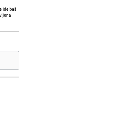
e ide baš
vljena