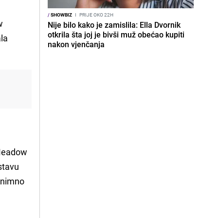
/
SHOWBIZ
I
PRIJE OKO 22H
w
Nije bilo kako je zamislila: Ella Dvornik
otkrila šta joj je bivši muž obećao kupiti
ala
nakon vjenčanja
e Meadow
stavu
iznimno