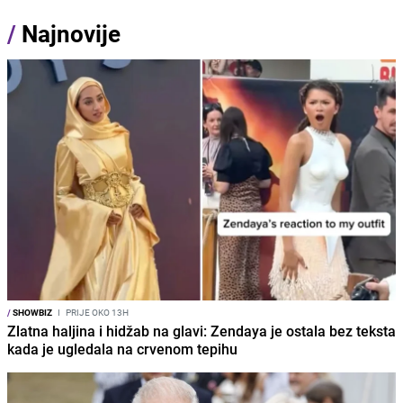
/
Najnovije
/
SHOWBIZ
I
PRIJE OKO 13H
Zlatna haljina i hidžab na glavi: Zendaya je ostala bez teksta
kada je ugledala na crvenom tepihu