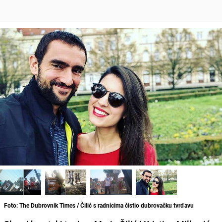
Foto: The Dubrovnik Times / Čilić s radnicima čistio dubrovačku tvrđavu