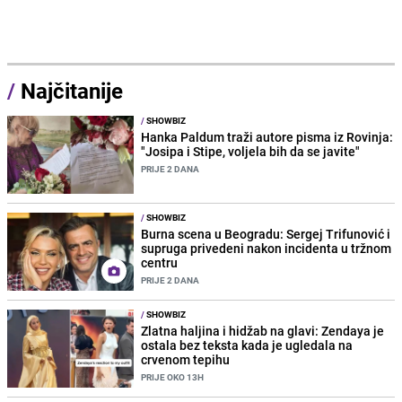
/
Najčitanije
/
SHOWBIZ
Hanka Paldum traži autore pisma iz Rovinja:
"Josipa i Stipe, voljela bih da se javite"
PRIJE 2 DANA
/
SHOWBIZ
Burna scena u Beogradu: Sergej Trifunović i
supruga privedeni nakon incidenta u tržnom
centru
PRIJE 2 DANA
/
SHOWBIZ
Zlatna haljina i hidžab na glavi: Zendaya je
ostala bez teksta kada je ugledala na
crvenom tepihu
PRIJE OKO 13H