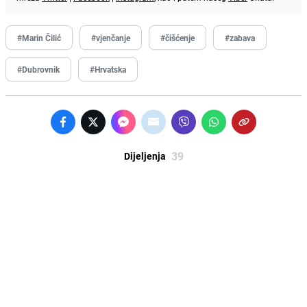
#Marin Čilić
#vjenčanje
#čišćenje
#zabava
#Dubrovnik
#Hrvatska
39
Dijeljenja