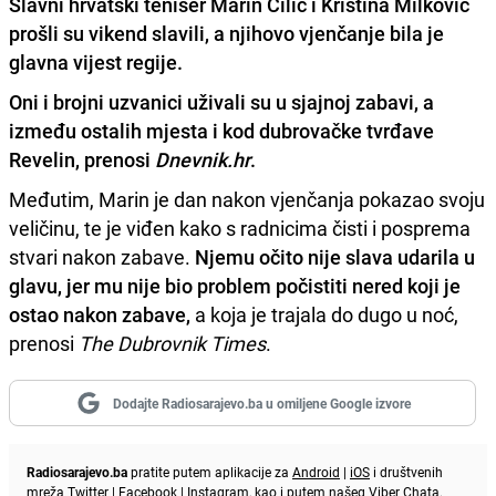
Slavni hrvatski teniser Marin Čilić i Kristina Milković
prošli su vikend slavili, a njihovo vjenčanje bila je
glavna vijest regije.
Oni i brojni uzvanici uživali su u sjajnoj zabavi, a
između ostalih mjesta i kod dubrovačke tvrđave
Revelin, prenosi
Dnevnik.hr
.
Međutim, Marin je dan nakon vjenčanja pokazao svoju
veličinu, te je viđen kako s radnicima čisti i posprema
stvari nakon zabave.
Njemu očito nije slava udarila u
glavu, jer mu nije bio problem počistiti nered koji je
ostao nakon zabave,
a koja je trajala do dugo u noć,
prenosi
The Dubrovnik Times
.
Dodajte Radiosarajevo.ba u omiljene Google izvore
Radiosarajevo.ba
pratite putem aplikacije za
Android
|
iOS
i društvenih
mreža
Twitter
|
Facebook
|
Instagram
, kao i putem našeg
Viber
Chata.