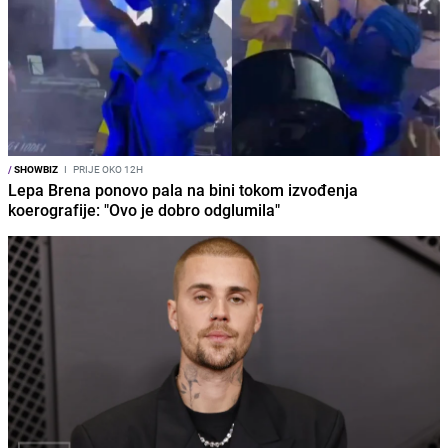
/
SHOWBIZ
I
PRIJE OKO 12H
Lepa Brena ponovo pala na bini tokom izvođenja
koerografije: "Ovo je dobro odglumila"