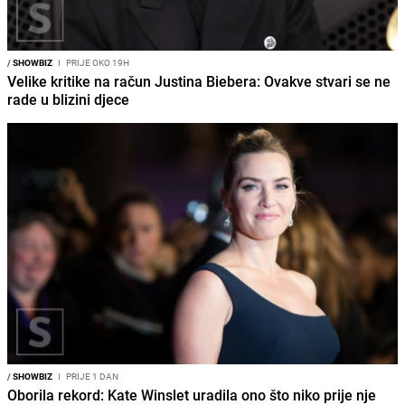
/
SHOWBIZ
I
PRIJE OKO 19H
Velike kritike na račun Justina Biebera: Ovakve stvari se ne
rade u blizini djece
/
SHOWBIZ
I
PRIJE 1 DAN
Oborila rekord: Kate Winslet uradila ono što niko prije nje