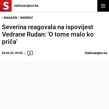
Otvor
/
MAGAZIN
/
SHOWBIZ
Severina reagovala na ispovijest
Vedrane Rudan: 'O tome malo ko
priča'
05.03.25. 09:50
Radiosarajevo.ba
3