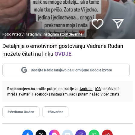
Foto: Prtscr / Instagram: Instagram story Severine
Detaljnije o emotivnom gostovanju Vedrane Rudan
možete čitati na linku
OVDJE
.
Dodajte Radiosarajevo.ba u omiljene Google izvore
Radiosarajevo.ba
pratite putem aplikacije za
Android
|
iOS
i društvenih
mreža
Twitter
|
Facebook
|
Instagram
, kao i putem našeg
Viber
Chata.
#Vedrana Rudan
#Severina