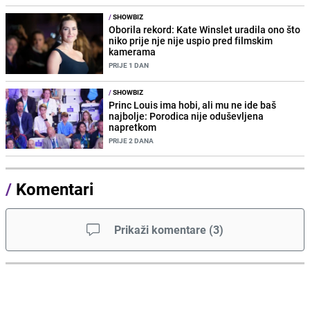
/
SHOWBIZ
Oborila rekord: Kate Winslet uradila ono što
niko prije nje nije uspio pred filmskim
kamerama
PRIJE 1 DAN
/
SHOWBIZ
Princ Louis ima hobi, ali mu ne ide baš
najbolje: Porodica nije oduševljena
napretkom
PRIJE 2 DANA
/
Komentari
Prikaži komentare
(
3
)