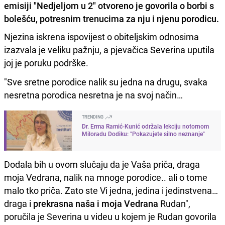
emisiji "Nedjeljom u 2" otvoreno je govorila o borbi s
bolešću, potresnim trenucima za nju i njenu porodicu.
Njezina iskrena ispovijest o obiteljskim odnosima
izazvala je veliku pažnju, a pjevačica Severina uputila
joj je poruku podrške.
"Sve sretne porodice nalik su jedna na drugu, svaka
nesretna porodica nesretna je na svoj način…
TRENDING
Dr. Erma Ramić-Kunić održala lekciju notornom
Miloradu Dodiku: "Pokazujete silno neznanje"
Dodala bih u ovom slučaju da je Vaša priča, draga
moja Vedrana, nalik na mnoge porodice.. ali o tome
malo tko priča. Zato ste Vi jedna, jedina i jedinstvena…
draga i
prekrasna naša i moja Vedrana
Rudan",
poručila je Severina u videu u kojem je Rudan govorila