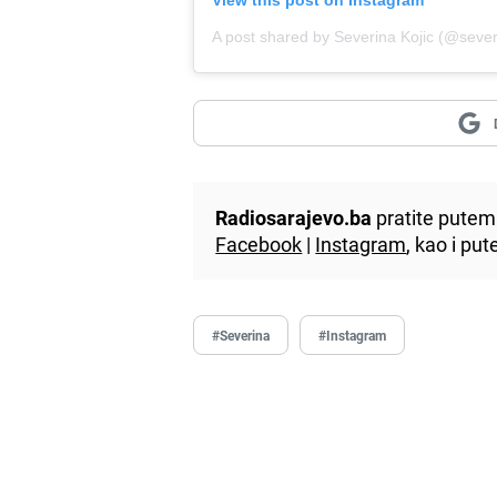
A post shared by Severina Kojic (@sever
Radiosarajevo.ba
pratite putem 
Facebook
|
Instagram
, kao i p
#Severina
#Instagram