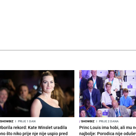
SHOWBIZ
I
PRIJE 1 DAN
/
SHOWBIZ
I
PRIJE 2 DANA
Oborila rekord: Kate Winslet uradila
Princ Louis ima hobi, ali mu n
no što niko prije nje nije uspio pred
najbolje: Porodica nije oduše