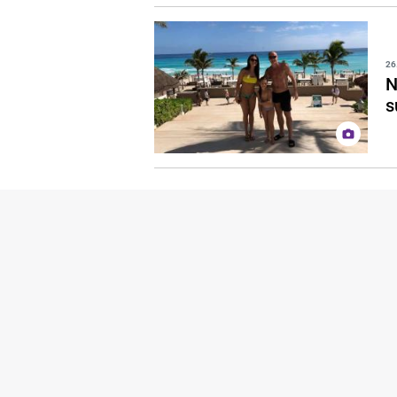
26
N
s