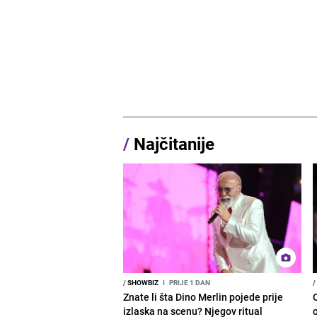
/
Najčitanije
/
SHOWBIZ
I
PRIJE 1 DAN
/
Znate li šta Dino Merlin pojede prije
izlaska na scenu? Njegov ritual
o