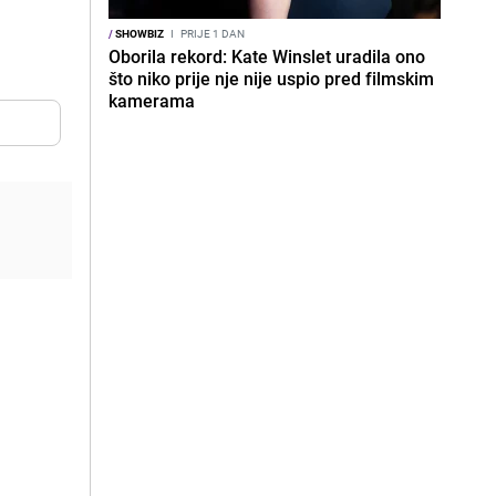
/
SHOWBIZ
I
PRIJE 1 DAN
Oborila rekord: Kate Winslet uradila ono
što niko prije nje nije uspio pred filmskim
kamerama