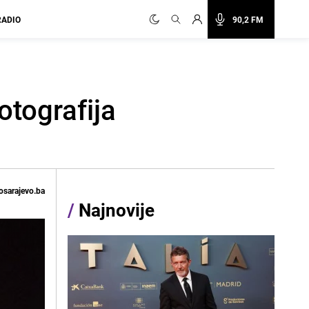
RADIO
90,2 FM
otografija
osarajevo.ba
/
Najnovije