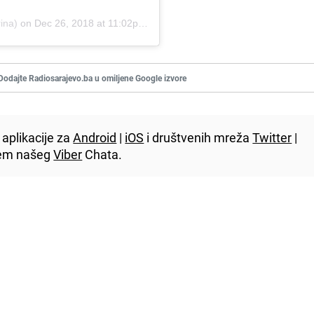
ina)
on
Dec 26, 2018 at 11:02pm PST
Dodajte Radiosarajevo.ba u omiljene Google izvore
aplikacije za
Android
|
iOS
i društvenih mreža
Twitter
|
utem našeg
Viber
Chata.