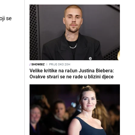
oji se
/
SHOWBIZ
I
PRIJE OKO 20H
Velike kritike na račun Justina Biebera:
Ovakve stvari se ne rade u blizini djece