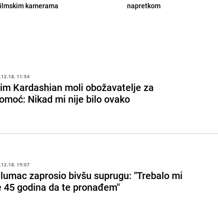
filmskim kamerama
napretkom
.12.18. 11:54
im Kardashian moli obožavatelje za
omoć: Nikad mi nije bilo ovako
.12.18. 19:07
lumac zaprosio bivšu suprugu: "Trebalo mi
e 45 godina da te pronađem"