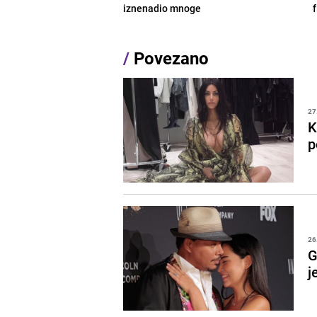
iznenadio mnoge
/
Povezano
27
K
p
26
G
j