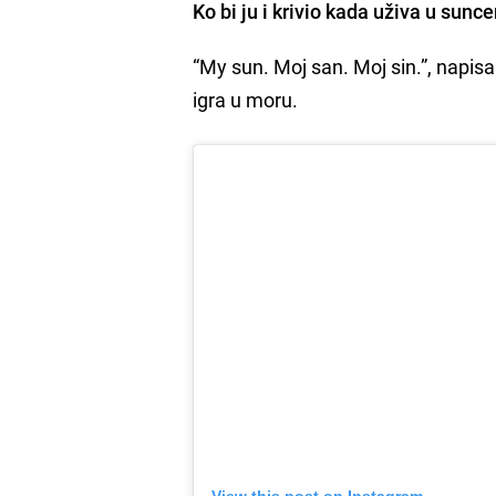
Ko bi ju i krivio kada uživa u su
“My sun. Moj san. Moj sin.”, napisa
igra u moru.
View this post on Instagram