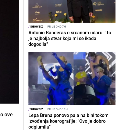
/
SHOWBIZ
I
PRIJE OKO 7H
Antonio Banderas o srčanom udaru: "To
je najbolja stvar koja mi se ikada
dogodila"
/
SHOWBIZ
I
PRIJE OKO 13H
to ove
Lepa Brena ponovo pala na bini tokom
izvođenja koerografije: "Ovo je dobro
odglumila"