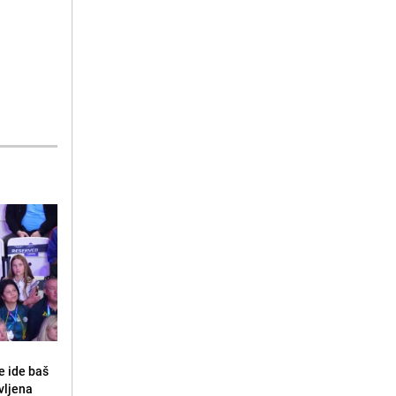
e ide baš
vljena