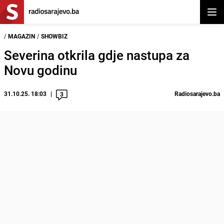
Otvor
/
MAGAZIN
/
SHOWBIZ
Severina otkrila gdje nastupa za
Novu godinu
31.10.25. 18:03
Radiosarajevo.ba
3