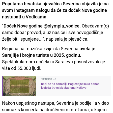
Popularna hrvatska pjevačica Severina objavila je na
svom Instagram nalogu da će za doček Nove godine
nastupati u Vodicama.
"
Doček Nove godine @olympia_vodice.
Obećavam(o)
samo dobar provod, a uz nas će i sve novogodišnje
želje biti ispunjene...", napisala je pjevačica.
Regionalna muzička zvijezda Severina
uvela je
Sarajlije i brojne turiste u 2025. godinu.
Spektakularnom dočeku u Sarajevu prisustvovalo je
više od 55.000 ljudi.
TRENDING
Radi se na sanaciji: Pogledajte kako danas
izgleda travnjak stadiona Koševo
Nakon uspješnog nastupa, Severina je podijelila video
snimak s koncerta na društvenim mrežama, u kojem