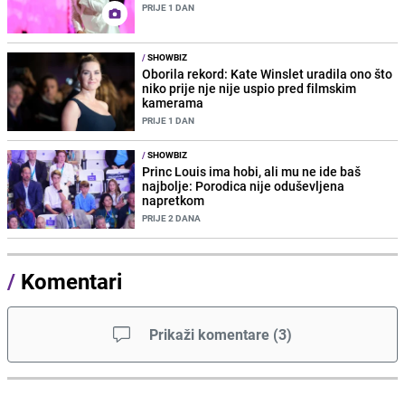
PRIJE 1 DAN
/
SHOWBIZ
Oborila rekord: Kate Winslet uradila ono što
niko prije nje nije uspio pred filmskim
kamerama
PRIJE 1 DAN
/
SHOWBIZ
Princ Louis ima hobi, ali mu ne ide baš
najbolje: Porodica nije oduševljena
napretkom
PRIJE 2 DANA
/
Komentari
Prikaži komentare
(
3
)