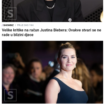
/
SHOWBIZ
I
PRIJE OKO 19H
Velike kritike na račun Justina Biebera: Ovakve stvari se ne
rade u blizini djece