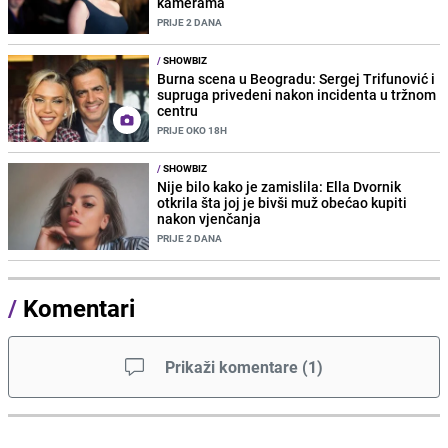
kamerama
PRIJE 2 DANA
/
SHOWBIZ
Burna scena u Beogradu: Sergej Trifunović i
supruga privedeni nakon incidenta u tržnom
centru
PRIJE OKO 18H
/
SHOWBIZ
Nije bilo kako je zamislila: Ella Dvornik
otkrila šta joj je bivši muž obećao kupiti
nakon vjenčanja
PRIJE 2 DANA
/
Komentari
Prikaži komentare
(
1
)