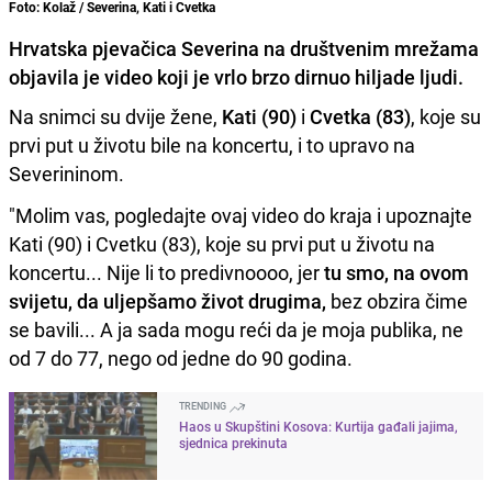
Foto: Kolaž / Severina, Kati i Cvetka
Hrvatska pjevačica Severina na društvenim mrežama
objavila je video koji je vrlo brzo dirnuo hiljade ljudi.
Na snimci su dvije žene,
Kati (90)
i
Cvetka (83)
, koje su
prvi put u životu bile na koncertu, i to upravo na
Severininom.
"Molim vas, pogledajte ovaj video do kraja i upoznajte
Kati (90) i Cvetku (83), koje su prvi put u životu na
koncertu... Nije li to predivnoooo, jer
tu smo, na ovom
svijetu, da uljepšamo život drugima,
bez obzira čime
se bavili... A ja sada mogu reći da je moja publika, ne
od 7 do 77, nego od jedne do 90 godina.
TRENDING
Haos u Skupštini Kosova: Kurtija gađali jajima,
sjednica prekinuta