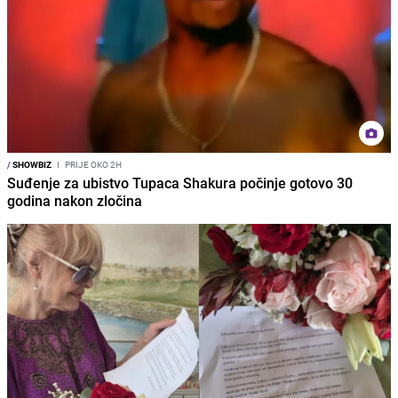
/
SHOWBIZ
I
PRIJE OKO 2H
Suđenje za ubistvo Tupaca Shakura počinje gotovo 30
godina nakon zločina