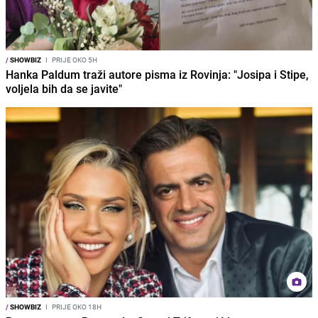
/
SHOWBIZ
I
PRIJE OKO 5H
Hanka Paldum traži autore pisma iz Rovinja: "Josipa i Stipe,
voljela bih da se javite"
/
SHOWBIZ
I
PRIJE OKO 18H