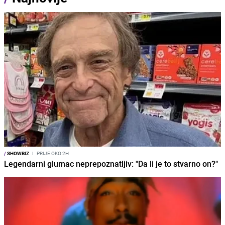
/
SHOWBIZ
I
PRIJE OKO 2H
Legendarni glumac neprepoznatljiv: "Da li je to stvarno on?"