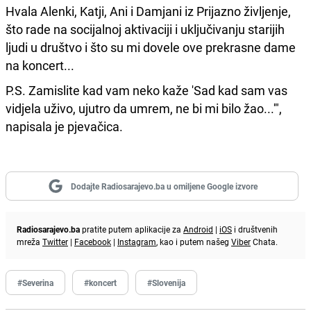
Hvala Alenki, Katji, Ani i Damjani iz Prijazno življenje,
što rade na socijalnoj aktivaciji i uključivanju starijih
ljudi u društvo i što su mi dovele ove prekrasne dame
na koncert...
P.S. Zamislite kad vam neko kaže 'Sad kad sam vas
vidjela uživo, ujutro da umrem, ne bi mi bilo žao...'",
napisala je pjevačica.
Dodajte Radiosarajevo.ba u omiljene Google izvore
Radiosarajevo.ba
pratite putem aplikacije za
Android
|
iOS
i društvenih
mreža
Twitter
|
Facebook
|
Instagram
, kao i putem našeg
Viber
Chata.
#Severina
#koncert
#Slovenija