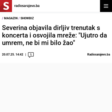
Otvor
/
MAGAZIN
/
SHOWBIZ
Severina objavila dirljiv trenutak s
koncerta i osvojila mreže: "Ujutro da
umrem, ne bi mi bilo žao"
20.07.25. 14:42
Radiosarajevo.ba
1