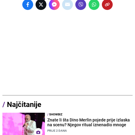
/
Najčitanije
/
SHOWBIZ
Znate li šta Dino Merlin pojede prije izlaska
na scenu? Njegov ritual iznenadio mnoge
PRIJE 2 DANA