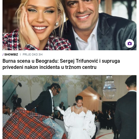
/
SHOWBIZ
I
PRIJE OKO 3H
Burna scena u Beogradu: Sergej Trifunović i supruga
privedeni nakon incidenta u tržnom centru