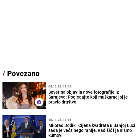
/
Povezano
04.12.24. 18:03
Severina objavila nove fotografije iz
Sarajeva: Pogledajte koji muškarac joj je
pravio društvo
18.11.24. 13:35
Milorad Dodik: 'Cijena kvadrata u Banjoj Luci
sada je veća nego ranije, Radišić i ja nismo
kumovi'