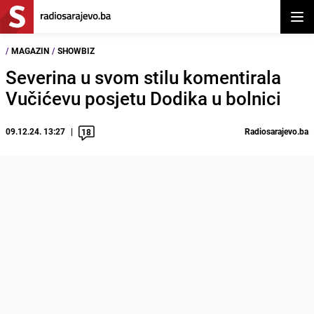
Otvor
/
MAGAZIN
/
SHOWBIZ
Severina u svom stilu komentirala
Vučićevu posjetu Dodika u bolnici
09.12.24. 13:27
Radiosarajevo.ba
18