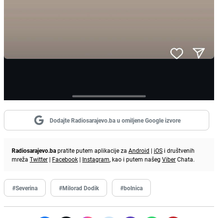
Dodajte Radiosarajevo.ba u omiljene Google izvore
Radiosarajevo.ba
pratite putem aplikacije za
Android
|
iOS
i društvenih
mreža
Twitter
|
Facebook
|
Instagram
, kao i putem našeg
Viber
Chata.
#Severina
#Milorad Dodik
#bolnica