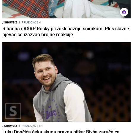
/
SHOWBIZ
I
PRIJE OKO 9H
Rihanna i A$AP Rocky privukli pažnju snimkom: Ples slavne
pjevačice izazvao brojne reakcije
/
SHOWBIZ
I
PRIJE OKO 14H
Luku Dončića čeka skupa pravna bitka: Bivša zaručnica