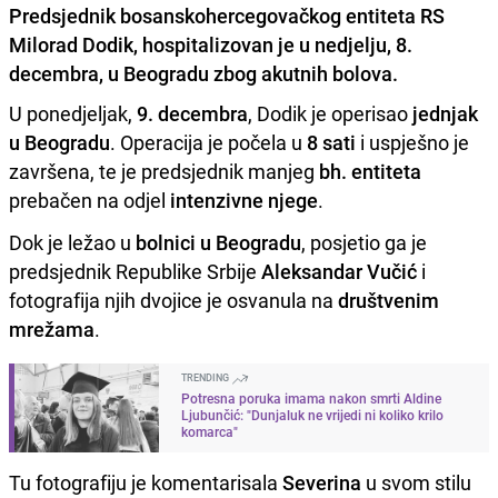
Predsjednik bosanskohercegovačkog entiteta RS
Milorad Dodik, hospitalizovan je u nedjelju, 8.
decembra, u Beogradu zbog akutnih bolova.
U ponedjeljak,
9. decembra
, Dodik je operisao
jednjak
u Beogradu
. Operacija je počela u
8 sati
i uspješno je
završena, te je predsjednik manjeg
bh. entiteta
prebačen na odjel
intenzivne njege
.
Dok je ležao u
bolnici u Beogradu
, posjetio ga je
predsjednik Republike Srbije
Aleksandar Vučić
i
fotografija njih dvojice je osvanula na
društvenim
mrežama
.
TRENDING
Potresna poruka imama nakon smrti Aldine
Ljubunčić: "Dunjaluk ne vrijedi ni koliko krilo
komarca"
Tu fotografiju je komentarisala
Severina
u svom stilu