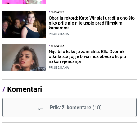
/
SHOWBIZ
Oborila rekord: Kate Winslet uradila ono što
niko prije nje nije uspio pred filmskim
kamerama
PRIJE 2 DANA
/
SHOWBIZ
Nije bilo kako je zamislila: Ella Dvornik
otkrila šta joj je bivši muž obećao kupiti
nakon vjenčanja
PRIJE 2 DANA
/
Komentari
Prikaži komentare
(
18
)