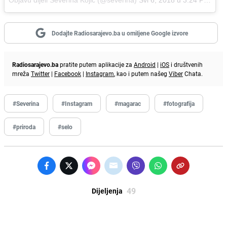
Dodajte Radiosarajevo.ba u omiljene Google izvore
Radiosarajevo.ba
pratite putem aplikacije za
Android
|
iOS
i društvenih
mreža
Twitter
|
Facebook
|
Instagram
, kao i putem našeg
Viber
Chata.
#Severina
#Instagram
#magarac
#fotografija
#priroda
#selo
49
Dijeljenja