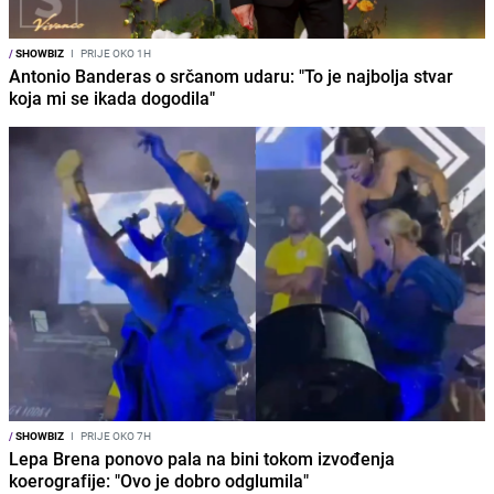
/
SHOWBIZ
I
PRIJE OKO 1H
Antonio Banderas o srčanom udaru: "To je najbolja stvar
koja mi se ikada dogodila"
/
SHOWBIZ
I
PRIJE OKO 7H
Lepa Brena ponovo pala na bini tokom izvođenja
koerografije: "Ovo je dobro odglumila"