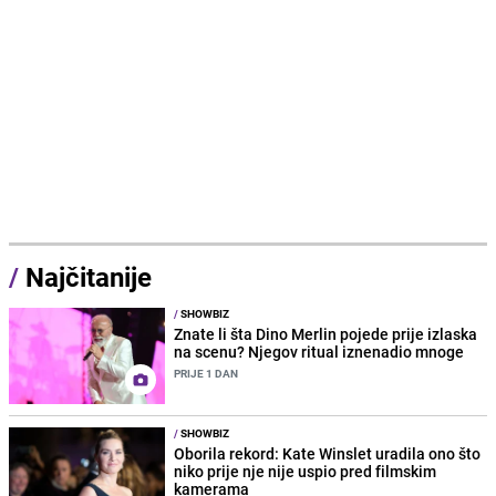
/
Najčitanije
/
SHOWBIZ
Znate li šta Dino Merlin pojede prije izlaska
na scenu? Njegov ritual iznenadio mnoge
PRIJE 1 DAN
/
SHOWBIZ
Oborila rekord: Kate Winslet uradila ono što
niko prije nje nije uspio pred filmskim
kamerama