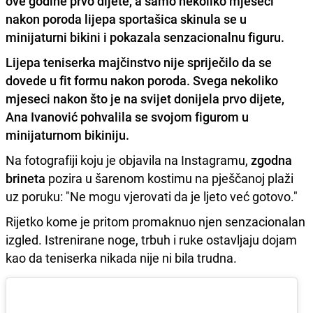
ove godine prvo dijete, a samo nekoliko mjeseci
nakon poroda lijepa sportašica skinula se u
minijaturni bikini i pokazala senzacionalnu figuru.
Lijepa teniserka majčinstvo nije spriječilo da se
dovede u fit formu nakon poroda. Svega nekoliko
mjeseci nakon što je na svijet donijela prvo dijete,
Ana Ivanović pohvalila se svojom figurom u
minijaturnom bikiniju.
Na fotografiji koju je objavila na Instagramu,
zgodna
brineta
pozira u šarenom kostimu na pješčanoj plaži
uz poruku: "Ne mogu vjerovati da je ljeto već gotovo."
Rijetko kome je pritom promaknuo njen senzacionalan
izgled. Istrenirane noge, trbuh i ruke ostavljaju dojam
kao da teniserka nikada nije ni bila trudna.