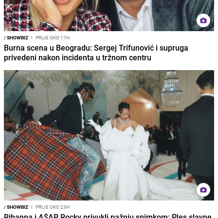
/
SHOWBIZ
I
PRIJE OKO 17H
Burna scena u Beogradu: Sergej Trifunović i supruga
privedeni nakon incidenta u tržnom centru
/
SHOWBIZ
I
PRIJE OKO 23H
Rihanna i A$AP Rocky privukli pažnju snimkom: Ples slavne