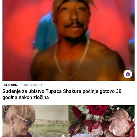
/
SHOWBIZ
I
PRIJE OKO 1H
Suđenje za ubistvo Tupaca Shakura počinje gotovo 30
godina nakon zločina