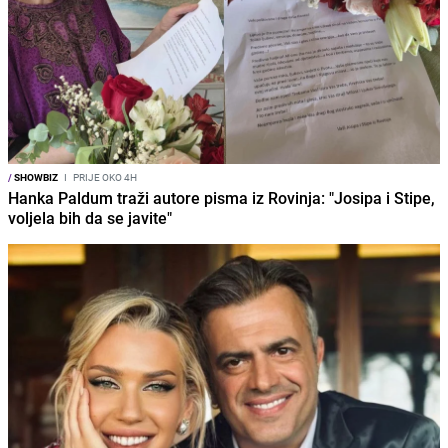
/
SHOWBIZ
I
PRIJE OKO 4H
Hanka Paldum traži autore pisma iz Rovinja: "Josipa i Stipe,
voljela bih da se javite"