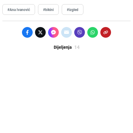
#Ana Ivanović
#bikini
#izgled
14
Dijeljenja