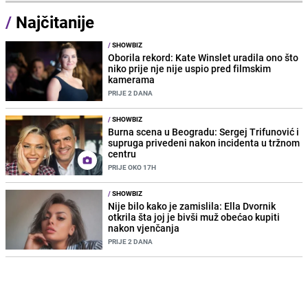
/
Najčitanije
/
SHOWBIZ
Oborila rekord: Kate Winslet uradila ono što
niko prije nje nije uspio pred filmskim
kamerama
PRIJE 2 DANA
/
SHOWBIZ
Burna scena u Beogradu: Sergej Trifunović i
supruga privedeni nakon incidenta u tržnom
centru
PRIJE OKO 17H
/
SHOWBIZ
Nije bilo kako je zamislila: Ella Dvornik
otkrila šta joj je bivši muž obećao kupiti
nakon vjenčanja
PRIJE 2 DANA