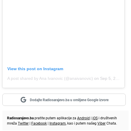
View this post on Instagram
A post shared by Ana Ivanovic (@anaivanovic)
on
Sep 5, 2018 at 5:08am PDT
Dodajte Radiosarajevo.ba u omiljene Google izvore
Radiosarajevo.ba
pratite putem aplikacije za
Android
|
iOS
i društvenih
mreža
Twitter
|
Facebook
|
Instagram
, kao i putem našeg
Viber
Chata.