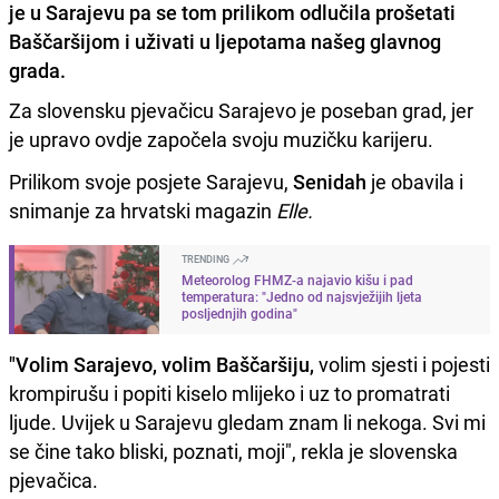
je u Sarajevu pa se tom prilikom odlučila prošetati
Baščaršijom i uživati u ljepotama našeg glavnog
grada.
Za slovensku pjevačicu Sarajevo je poseban grad, jer
je upravo ovdje započela svoju muzičku karijeru.
Prilikom svoje posjete Sarajevu,
Senidah
je obavila i
snimanje za hrvatski magazin
Elle.
TRENDING
Meteorolog FHMZ-a najavio kišu i pad
temperatura: "Jedno od najsvježijih ljeta
posljednjih godina"
"Volim Sarajevo, volim Baščaršiju,
volim sjesti i pojesti
krompirušu i popiti kiselo mlijeko i uz to promatrati
ljude. Uvijek u Sarajevu gledam znam li nekoga. Svi mi
se čine tako bliski, poznati, moji", rekla je slovenska
pjevačica.