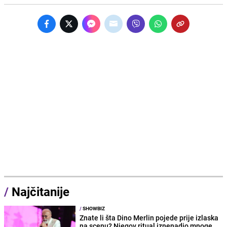
/
Najčitanije
/
SHOWBIZ
Znate li šta Dino Merlin pojede prije izlaska
na scenu? Njegov ritual iznenadio mnoge