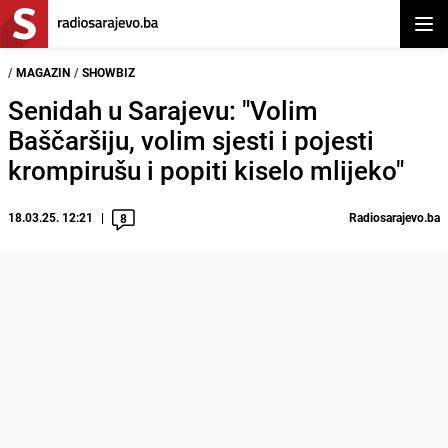
Otvor
/
MAGAZIN
/
SHOWBIZ
Senidah u Sarajevu: "Volim
Baščaršiju, volim sjesti i pojesti
krompirušu i popiti kiselo mlijeko"
18.03.25. 12:21
Radiosarajevo.ba
8