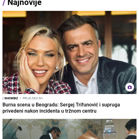
/
Najnovije
/
SHOWBIZ
I
PRIJE OKO 5H
Burna scena u Beogradu: Sergej Trifunović i supruga
privedeni nakon incidenta u tržnom centru