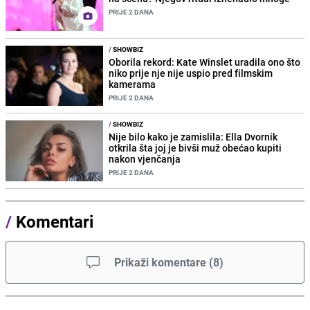
PRIJE 2 DANA
/
SHOWBIZ
Oborila rekord: Kate Winslet uradila ono što
niko prije nje nije uspio pred filmskim
kamerama
PRIJE 2 DANA
/
SHOWBIZ
Nije bilo kako je zamislila: Ella Dvornik
otkrila šta joj je bivši muž obećao kupiti
nakon vjenčanja
PRIJE 2 DANA
/
Komentari
Prikaži komentare
(
8
)