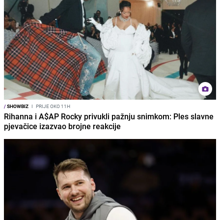
/
SHOWBIZ
I
PRIJE OKO 11H
Rihanna i A$AP Rocky privukli pažnju snimkom: Ples slavne
pjevačice izazvao brojne reakcije