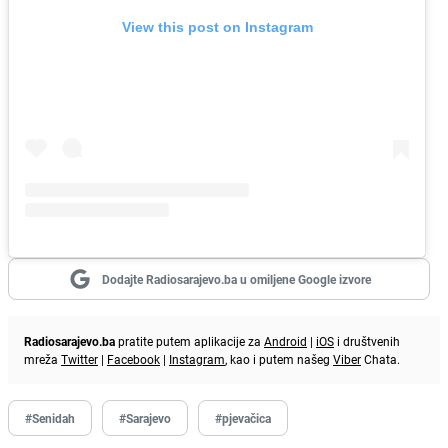
View this post on Instagram
Dodajte Radiosarajevo.ba u omiljene Google izvore
Radiosarajevo.ba
pratite putem aplikacije za
Android
|
iOS
i društvenih
mreža
Twitter
|
Facebook
|
Instagram
, kao i putem našeg
Viber
Chata.
#Senidah
#Sarajevo
#pjevačica