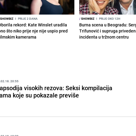
SHOWBIZ
I
PRIJE 2 DANA
/
SHOWBIZ
I
PRIJE OKO 12H
Oborila rekord: Kate Winslet uradila
Burna scena u Beogradu: Ser
no što niko prije nje nije uspio pred
Trifunović i supruga privede
filmskim kamerama
incidenta u tržnom centru
.02.18. 20:55
apsodija visokih rezova: Seksi kompilacija
ama koje su pokazale previše