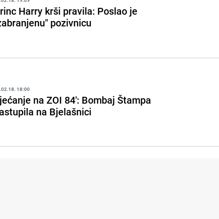
.02.18. 19:09
rinc Harry krši pravila: Poslao je
zabranjenu" pozivnicu
.02.18. 18:00
jećanje na ZOI 84': Bombaj Štampa
astupila na Bjelašnici