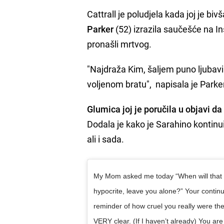
Cattrall je poludjela kada joj je biv
Parker
(52) izrazila saučešće na I
pronašli mrtvog.
"Najdraža Kim, šaljem puno ljubavi 
voljenom bratu", napisala je Parker 
Glumica joj je poručila u objavi da
Dodala je kako je Sarahino kontinui
ali i sada.
My Mom asked me today “When will that 
hypocrite, leave you alone?” Your continu
reminder of how cruel you really were t
VERY clear. (If I haven’t already) You ar