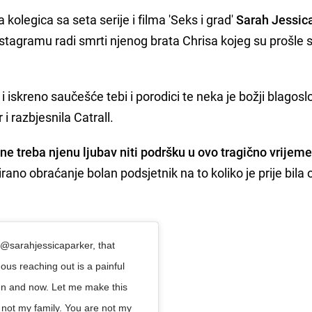
ša kolegica sa seta serije i filma 'Seks i grad'
Sarah Jessic
nstagramu radi smrti njenog brata Chrisa kojeg su prošle
i iskreno saučešće tebi i porodici te neka je božji blagos
i razbjesnila Catrall.
 ne treba njenu ljubav niti podršku u ovo tragično vrijem
rano obraćanje bolan podsjetnik na to koliko je prije bila 
@sarahjessicaparker, that
ous reaching out is a painful
hen and now. Let me make this
e not my family. You are not my