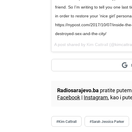
friend. So I’m writing to tell you one last 
in order to restore your ‘nice girl’ person
https://nypost.com/2017/10/07/inside-the-
destroyed-sex-and-the-city/
A post shared by
Kim Cattrall
(@kimcattra
Radiosarajevo.ba
pratite putem 
Facebook
|
Instagram
, kao i p
#Kim Cattrall
#Sarah Jessica Parker