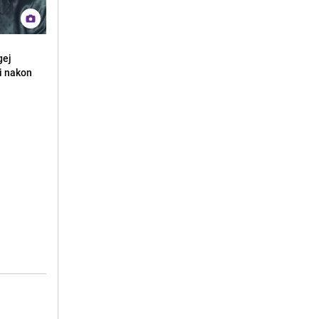
gej
ni nakon