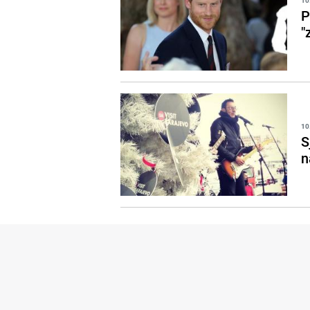
10
P
"
10
S
n