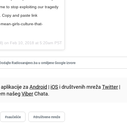
time to stop exploiting our tragedy
a. Copy and paste link
mean-girls-culture-that-
ll) on
Feb 10, 2018 at 5:20am PST
Dodajte Radiosarajevo.ba u omiljene Google izvore
aplikacije za
Android
|
iOS
i društvenih mreža
Twitter
|
utem našeg
Viber
Chata.
#saučešće
#društvene mreže