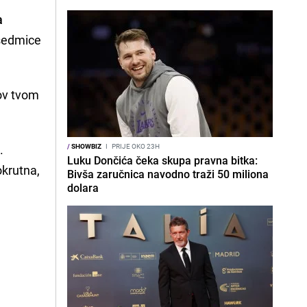
a
 sedmice
lov tvom
e
.
/
SHOWBIZ
I
PRIJE OKO 23H
Luku Dončića čeka skupa pravna bitka:
okrutna,
Bivša zaručnica navodno traži 50 miliona
dolara