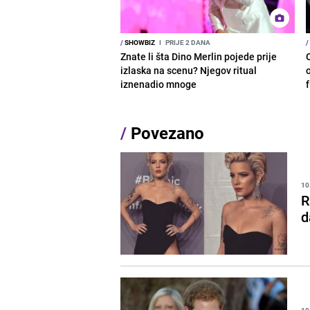
/
SHOWBIZ
I
PRIJE 2 DANA
/
Znate li šta Dino Merlin pojede prije
izlaska na scenu? Njegov ritual
o
iznenadio mnoge
/
Povezano
10
R
d