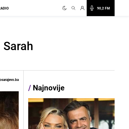
RADIO
90,2 FM
a Sarah
osarajevo.ba
/
Najnovije