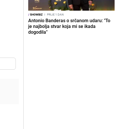
/
SHOWBIZ
I
PRIJE 1 DAN
Antonio Banderas o srčanom udaru: "To
je najbolja stvar koja mi se ikada
dogodila"