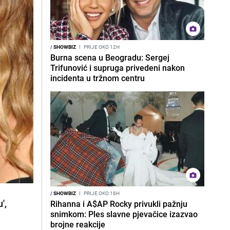
/
SHOWBIZ
I
PRIJE OKO 12H
Burna scena u Beogradu: Sergej
Trifunović i supruga privedeni nakon
incidenta u tržnom centru
/
SHOWBIZ
I
PRIJE OKO 18H
',
Rihanna i A$AP Rocky privukli pažnju
snimkom: Ples slavne pjevačice izazvao
brojne reakcije