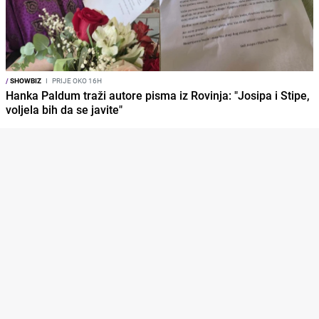
/
SHOWBIZ
I
PRIJE OKO 16H
Hanka Paldum traži autore pisma iz Rovinja: "Josipa i Stipe,
voljela bih da se javite"