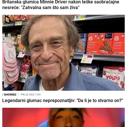
Britanska glumica Minnie Driver nakon teške saobraćajne
nesreće: "Zahvalna sam što sam živa"
/
SHOWBIZ
I
PRIJE OKO 13H
Legendarni glumac neprepoznatljiv: "Da li je to stvarno on?"