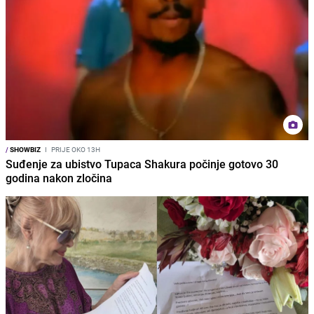
/
SHOWBIZ
I
PRIJE OKO 13H
Suđenje za ubistvo Tupaca Shakura počinje gotovo 30
godina nakon zločina