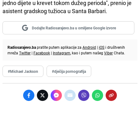
jedno dijete u krevet tokom dužeg perioda", prenio je
asistent gradskog tužioca u Santa Barbari.
Dodajte Radiosarajevo.ba u omiljene Google izvore
Radiosarajevo.ba
pratite putem aplikacije za
Android
|
iOS
i društvenih
mreža
Twitter
|
Facebook
|
Instagram
, kao i putem našeg
Viber
Chata.
#Michael Jackson
#dječija pornografija