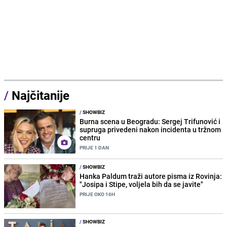
/
Najčitanije
/
SHOWBIZ
Burna scena u Beogradu: Sergej Trifunović i
supruga privedeni nakon incidenta u tržnom
centru
PRIJE 1 DAN
/
SHOWBIZ
Hanka Paldum traži autore pisma iz Rovinja:
"Josipa i Stipe, voljela bih da se javite"
PRIJE OKO 16H
/
SHOWBIZ