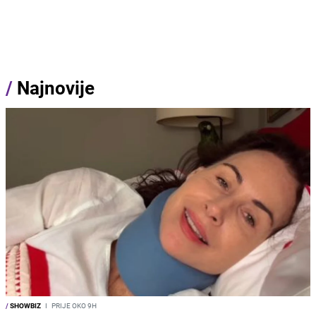
/
Najnovije
/
SHOWBIZ
I
PRIJE OKO 9H