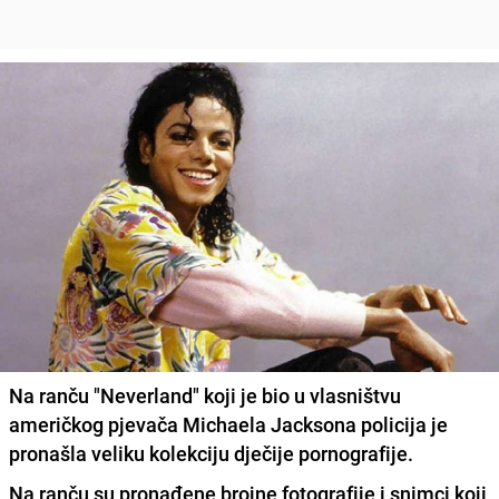
Na ranču "Neverland" koji je bio u vlasništvu
američkog pjevača Michaela Jacksona policija je
pronašla veliku kolekciju dječije pornografije.
Na ranču su pronađene brojne fotografije i snimci koji