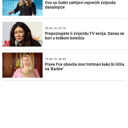
Ovo su čudni zahtjevi najvećih zvijezda
današnjice
20.06.16. 22:10
Prepoznajete li zvijezdu TV serija: Danas se
bori s teškom bolešću
19.06.16. 20:49
Pixee Fox obavila novi tretman kako bi ličila
na 'Barbie'