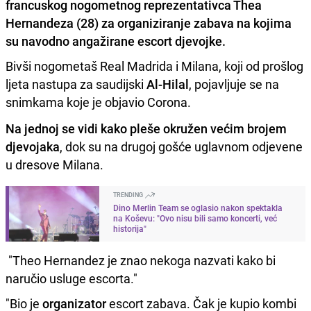
francuskog nogometnog reprezentativca Thea
Hernandeza (28) za organiziranje zabava na kojima
su navodno angažirane escort djevojke.
Bivši nogometaš Real Madrida i Milana, koji od prošlog
ljeta nastupa za saudijski
Al-Hilal
, pojavljuje se na
snimkama koje je objavio Corona.
Na jednoj se vidi kako pleše okružen većim brojem
djevojaka
, dok su na drugoj gošće uglavnom odjevene
u dresove Milana.
TRENDING
Dino Merlin Team se oglasio nakon spektakla
na Koševu: "Ovo nisu bili samo koncerti, već
historija"
"Theo Hernandez je znao nekoga nazvati kako bi
naručio usluge escorta."
"Bio je
organizator
escort zabava. Čak je kupio kombi