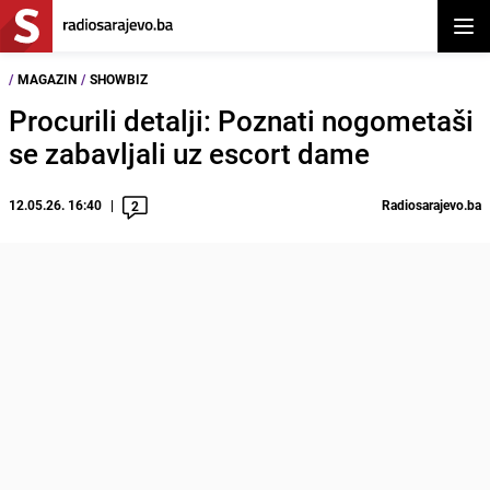
Otvor
/
MAGAZIN
/
SHOWBIZ
Procurili detalji: Poznati nogometaši
se zabavljali uz escort dame
12.05.26. 16:40
Radiosarajevo.ba
2