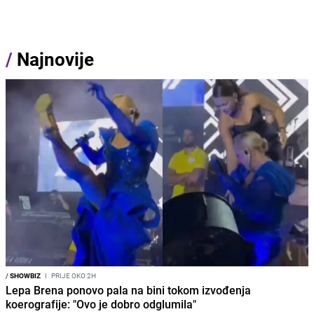
/
Najnovije
/
SHOWBIZ
I
PRIJE OKO 2H
Lepa Brena ponovo pala na bini tokom izvođenja
koerografije: "Ovo je dobro odglumila"