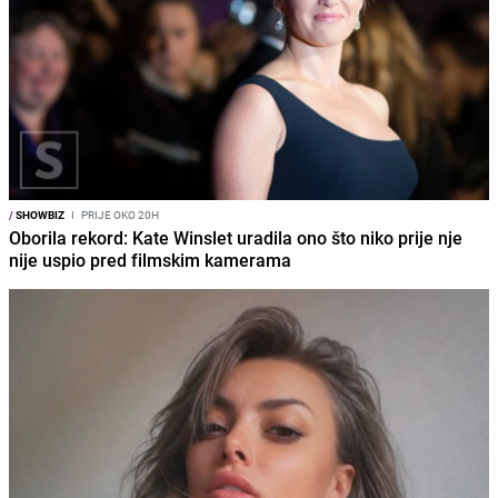
/
SHOWBIZ
I
PRIJE OKO 20H
Oborila rekord: Kate Winslet uradila ono što niko prije nje
nije uspio pred filmskim kamerama