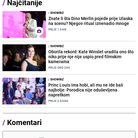
/
Najčitanije
/
SHOWBIZ
Znate li šta Dino Merlin pojede prije izlaska
na scenu? Njegov ritual iznenadio mnoge
PRIJE 1 DAN
/
SHOWBIZ
Oborila rekord: Kate Winslet uradila ono što
niko prije nje nije uspio pred filmskim
kamerama
PRIJE OKO 20H
/
SHOWBIZ
Princ Louis ima hobi, ali mu ne ide baš
najbolje: Porodica nije oduševljena
napretkom
PRIJE 2 DANA
/
Komentari