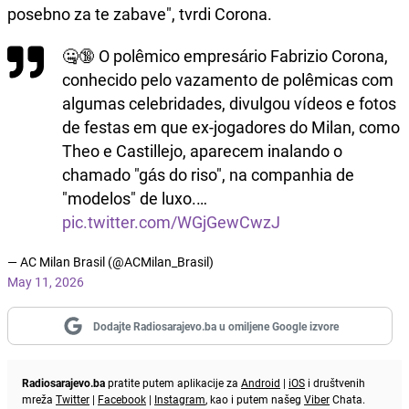
posebno za te zabave", tvrdi Corona.
🤐🔞 O polêmico empresário Fabrizio Corona,
conhecido pelo vazamento de polêmicas com
algumas celebridades, divulgou vídeos e fotos
de festas em que ex-jogadores do Milan, como
Theo e Castillejo, aparecem inalando o
chamado "gás do riso", na companhia de
"modelos" de luxo.…
pic.twitter.com/WGjGewCwzJ
— AC Milan Brasil (@ACMilan_Brasil)
May 11, 2026
Dodajte Radiosarajevo.ba u omiljene Google izvore
Radiosarajevo.ba
pratite putem aplikacije za
Android
|
iOS
i društvenih
mreža
Twitter
|
Facebook
|
Instagram
, kao i putem našeg
Viber
Chata.