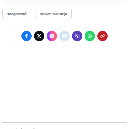
#nogometaši
#eskort industrija