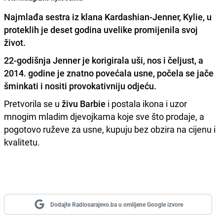
Najmlađa sestra iz klana Kardashian-Jenner, Kylie, u
proteklih je deset godina uvelike promijenila svoj
život.
22-godišnja
Jenner je korigirala uši, nos i čeljust
, a
2014. godine je znatno povećala usne, počela se jače
šminkati i nositi provokativniju odjeću.
Pretvorila se u
živu Barbie
i postala ikona i uzor
mnogim mladim djevojkama koje sve što prodaje, a
pogotovo ruževe za usne, kupuju bez obzira na cijenu i
kvalitetu.
Dodajte Radiosarajevo.ba u omiljene Google izvore