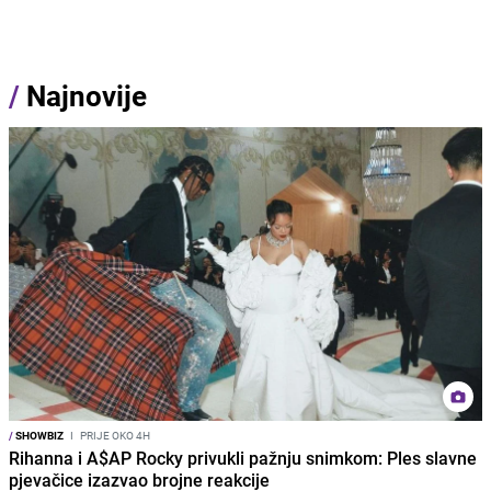
/
Najnovije
/
SHOWBIZ
I
PRIJE OKO 4H
Rihanna i A$AP Rocky privukli pažnju snimkom: Ples slavne
pjevačice izazvao brojne reakcije