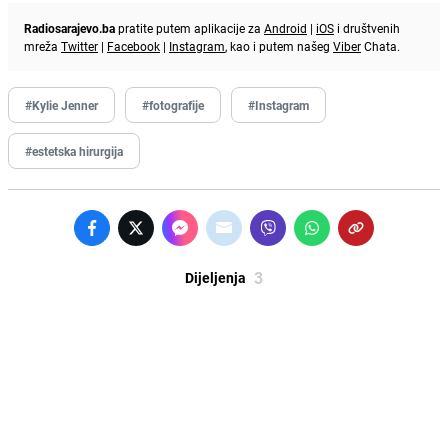
Radiosarajevo.ba
pratite putem aplikacije za
Android
|
iOS
i društvenih
mreža
Twitter
|
Facebook
|
Instagram
, kao i putem našeg
Viber
Chata.
#Kylie Jenner
#fotografije
#Instagram
#estetska hirurgija
3
Dijeljenja