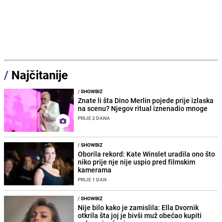
/
Najčitanije
/
SHOWBIZ
Znate li šta Dino Merlin pojede prije izlaska
na scenu? Njegov ritual iznenadio mnoge
PRIJE 2 DANA
/
SHOWBIZ
Oborila rekord: Kate Winslet uradila ono što
niko prije nje nije uspio pred filmskim
kamerama
PRIJE 1 DAN
/
SHOWBIZ
Nije bilo kako je zamislila: Ella Dvornik
otkrila šta joj je bivši muž obećao kupiti