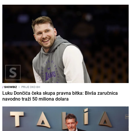
/
SHOWBIZ
I
PRIJE OKO 8H
Luku Dončića čeka skupa pravna bitka: Bivša zaručnica
navodno traži 50 miliona dolara