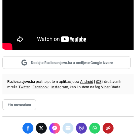
Dodajte Radiosarajevo.ba u omiljene Google izvore
Radiosarajevo.ba
pratite putem aplikacije za
Android
|
iOS
i društvenih
mreža
Twitter
|
Facebook
|
Instagram
, kao i putem našeg
Viber
Chata.
#In memoriam