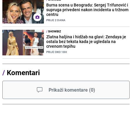
Burna scena u Beogradu: Sergej Trifunović i
supruga privedeni nakon incidenta u tržnom
centru
PRIJE 2 DANA
/
SHOWBIZ
Zlatna haljina i hidžab na glavi: Zendaya je
ostala bez teksta kada je ugledala na
crvenom tepihu
PRIJE OKO 18H
/
Komentari
Prikaži komentare
(
0
)