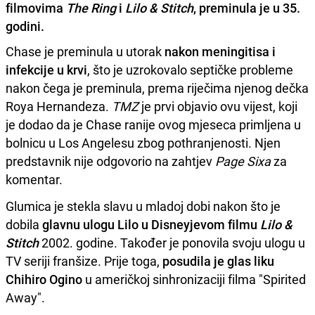
filmovima
The Ring
i
Lilo & Stitch
, preminula je u 35.
godini.
Chase je preminula u utorak
nakon meningitisa i
infekcije u krvi
, što je uzrokovalo septičke probleme
nakon čega je preminula, prema riječima njenog dečka
Roya Hernandeza.
TMZ
je prvi objavio ovu vijest, koji
je dodao da je Chase ranije ovog mjeseca primljena u
bolnicu u Los Angelesu zbog pothranjenosti. Njen
predstavnik nije odgovorio na zahtjev
Page Sixa
za
komentar.
Glumica je stekla slavu u mladoj dobi nakon što je
dobila
glavnu ulogu Lilo u Disneyjevom filmu
Lilo &
Stitch
2002. godine. Također je ponovila svoju ulogu u
TV seriji franšize. Prije toga,
posudila je glas liku
Chihiro Ogino
u američkoj sinhronizaciji filma "Spirited
Away".