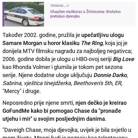
TRENDING
Uhapšen muškarac u Živinicama: Brutalno
pretukao djevojku
Također 2002. godine, pružila je
upečatljivu ulogu
Samare Morgan u horor klasiku
The Ring
, koja joj je
donijela MTV filmsku nagradu za najboljeg negativca;
2006. godine dobila je ulogu u HBO-ovoj seriji
Big Love
kao Rhonda Volmer i glumila je tokom pet sezona
serije. Njene dodatne uloge uključuju
Donnie Darko
,
Sabrina, vještica tinejdžerka
,
Beethoven's 5th
,
ER
,
"Mercy" i druge.
Neposredno prije njene smrti,
njen dečko je kreirao
GoFundMe kako bi pomogao Chase da "pronađe
utjehu i mir" u svojim posljednjim danima
.
"Daveigh Chase, moja djevojka, uvijek je bila svjetlo u
mom životu. Mnogi ljudi je poznaju kao talentovanu