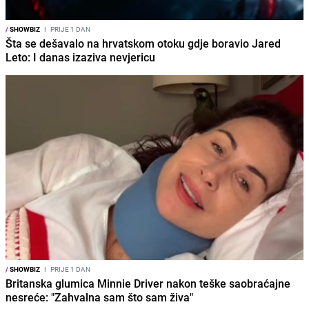
/
SHOWBIZ
I
PRIJE 1 DAN
Šta se dešavalo na hrvatskom otoku gdje boravio Jared
Leto: I danas izaziva nevjericu
/
SHOWBIZ
I
PRIJE 1 DAN
Britanska glumica Minnie Driver nakon teške saobraćajne
nesreće: "Zahvalna sam što sam živa"