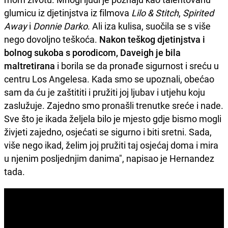
glumicu iz djetinjstva iz filmova
Lilo & Stitch
,
Spirited
Away
i
Donnie Darko
. Ali iza kulisa, suočila se s više
nego dovoljno teškoća.
Nakon teškog djetinjstva i
bolnog sukoba s porodicom, Daveigh je bila
maltretirana
i borila se da pronađe sigurnost i sreću u
centru Los Angelesa. Kada smo se upoznali, obećao
sam da ću je zaštititi i pružiti joj ljubav i utjehu koju
zaslužuje. Zajedno smo pronašli trenutke sreće i nade.
Sve što je ikada željela bilo je mjesto gdje bismo mogli
živjeti zajedno, osjećati se sigurno i biti sretni. Sada,
više nego ikad, želim joj pružiti taj osjećaj doma i mira
u njenim posljednjim danima", napisao je Hernandez
tada.