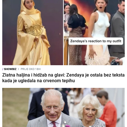
/
SHOWBIZ
I
PRIJE OKO 18H
Zlatna haljina i hidžab na glavi: Zendaya je ostala bez teksta
kada je ugledala na crvenom tepihu