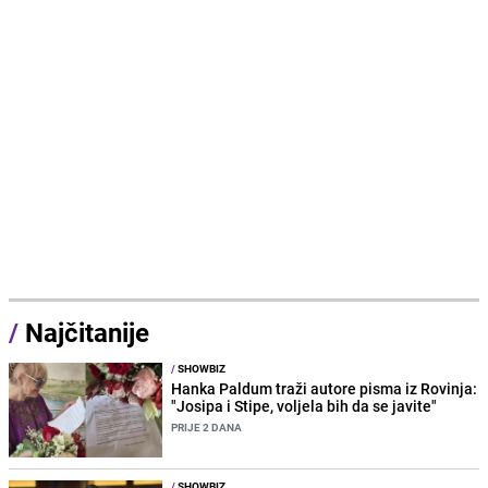
/
Najčitanije
/
SHOWBIZ
Hanka Paldum traži autore pisma iz Rovinja:
"Josipa i Stipe, voljela bih da se javite"
PRIJE 2 DANA
/
SHOWBIZ