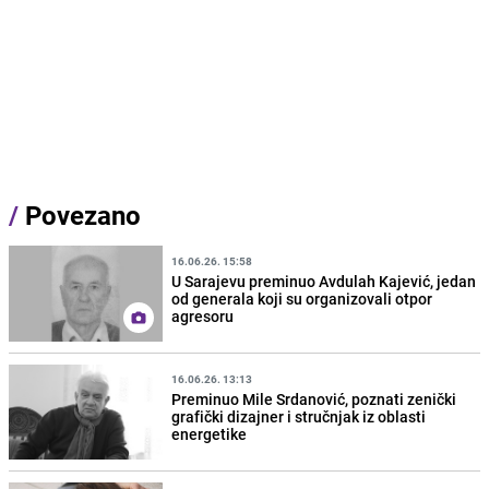
/
Povezano
16.06.26. 15:58
U Sarajevu preminuo Avdulah Kajević, jedan
od generala koji su organizovali otpor
agresoru
16.06.26. 13:13
Preminuo Mile Srdanović, poznati zenički
grafički dizajner i stručnjak iz oblasti
energetike