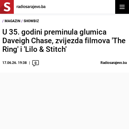
Otvor
/
MAGAZIN
/
SHOWBIZ
U 35. godini preminula glumica
Daveigh Chase, zvijezda filmova 'The
Ring' i 'Lilo & Stitch'
17.06.26. 19:38
Radiosarajevo.ba
0