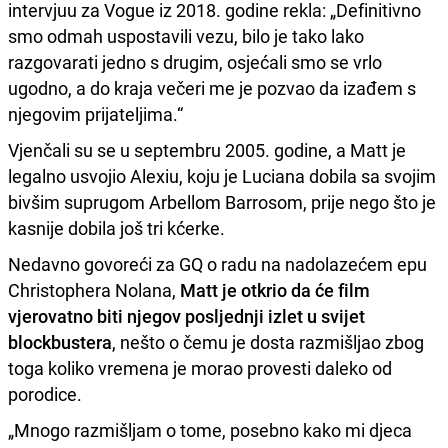
intervjuu za Vogue iz 2018. godine rekla: „Definitivno
smo odmah uspostavili vezu, bilo je tako lako
razgovarati jedno s drugim, osjećali smo se vrlo
ugodno, a do kraja večeri me je pozvao da izađem s
njegovim prijateljima.“
Vjenčali su se u septembru 2005. godine, a Matt je
legalno usvojio Alexiu, koju je Luciana dobila sa svojim
bivšim suprugom Arbellom Barrosom, prije nego što je
kasnije dobila još tri kćerke.
Nedavno govoreći za GQ o radu na nadolazećem epu
Christophera Nolana,
Matt je otkrio da će film
vjerovatno biti njegov posljednji izlet u svijet
blockbustera
, nešto o čemu je dosta razmišljao zbog
toga koliko vremena je morao provesti daleko od
porodice.
„Mnogo razmišljam o tome, posebno kako mi djeca