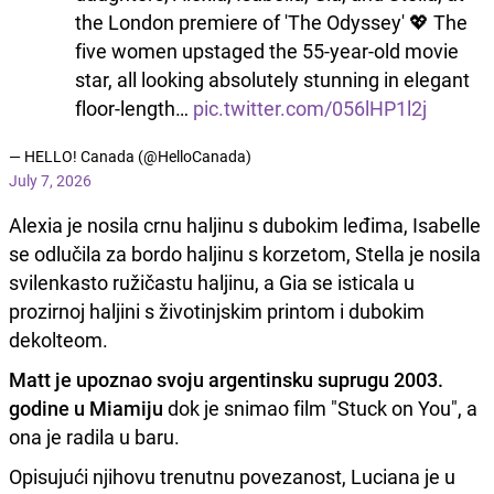
the London premiere of 'The Odyssey' 💖 The
five women upstaged the 55-year-old movie
star, all looking absolutely stunning in elegant
floor-length…
pic.twitter.com/056lHP1l2j
— HELLO! Canada (@HelloCanada)
July 7, 2026
Alexia je nosila crnu haljinu s dubokim leđima, Isabelle
se odlučila za bordo haljinu s korzetom, Stella je nosila
svilenkasto ružičastu haljinu, a Gia se isticala u
prozirnoj haljini s životinjskim printom i dubokim
dekolteom.
Matt je upoznao svoju argentinsku suprugu 2003.
godine u Miamiju
dok je snimao film "Stuck on You", a
ona je radila u baru.
Opisujući njihovu trenutnu povezanost, Luciana je u