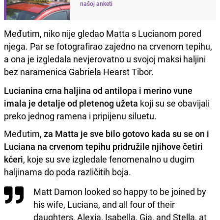
našoj anketi
Međutim, niko nije gledao Matta s Lucianom pored
njega. Par se fotografirao zajedno na crvenom tepihu,
a ona je izgledala nevjerovatno u svojoj maksi haljini
bez naramenica Gabriela Hearst Tibor.
Lucianina crna haljina od antilopa i merino vune
imala je detalje od pletenog užeta
koji su se obavijali
preko jednog ramena i pripijenu siluetu.
Međutim,
za Matta je sve bilo gotovo kada su se on i
Luciana na crvenom tepihu pridružile njihove četiri
kćeri
, koje su sve izgledale fenomenalno u dugim
haljinama do poda različitih boja.
Matt Damon looked so happy to be joined by
his wife, Luciana, and all four of their
daughters, Alexia, Isabella, Gia, and Stella, at