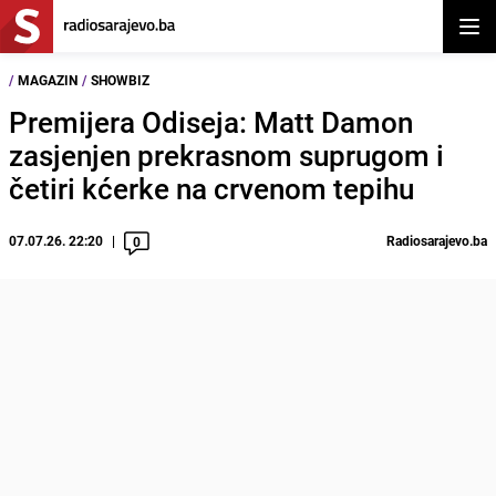
Otvor
/
MAGAZIN
/
SHOWBIZ
Premijera Odiseja: Matt Damon
zasjenjen prekrasnom suprugom i
četiri kćerke na crvenom tepihu
07.07.26. 22:20
Radiosarajevo.ba
0