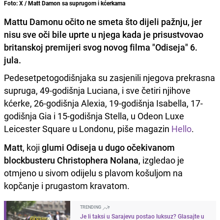
Foto: X / Matt Damon sa suprugom i kćerkama
Mattu Damonu očito ne smeta što dijeli pažnju, jer
nisu sve oči bile uprte u njega kada je prisustvovao
britanskoj premijeri svog novog filma "Odiseja" 6.
jula.
Pedesetpetogodišnjaka su zasjenili njegova prekrasna
supruga, 49-godišnja Luciana, i sve četiri njihove
kćerke, 26-godišnja Alexia, 19-godišnja Isabella, 17-
godišnja Gia i 15-godišnja Stella, u Odeon Luxe
Leicester Square u Londonu, piše magazin
Hello
.
Matt
, koji
glumi Odiseja u dugo očekivanom
blockbusteru Christophera Nolana
, izgledao je
otmjeno u sivom odijelu s plavom košuljom na
kopčanje i prugastom kravatom.
TRENDING
Je li taksi u Sarajevu postao luksuz? Glasajte u