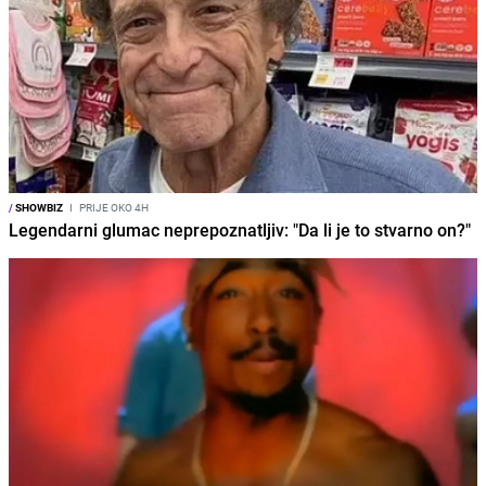
/
SHOWBIZ
I
PRIJE OKO 4H
Legendarni glumac neprepoznatljiv: "Da li je to stvarno on?"