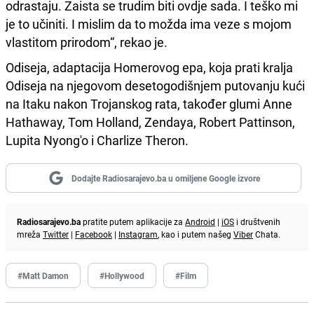
odrastaju. Zaista se trudim biti ovdje sada. I teško mi
je to učiniti. I mislim da to možda ima veze s mojom
vlastitom prirodom“, rekao je.
Odiseja, adaptacija Homerovog epa, koja prati kralja
Odiseja na njegovom desetogodišnjem putovanju kući
na Itaku nakon Trojanskog rata, također glumi Anne
Hathaway, Tom Holland, Zendaya, Robert Pattinson,
Lupita Nyong'o i Charlize Theron.
Dodajte Radiosarajevo.ba u omiljene Google izvore
Radiosarajevo.ba
pratite putem aplikacije za
Android
|
iOS
i društvenih
mreža
Twitter
|
Facebook
|
Instagram
, kao i putem našeg
Viber
Chata.
#Matt Damon
#Hollywood
#Film