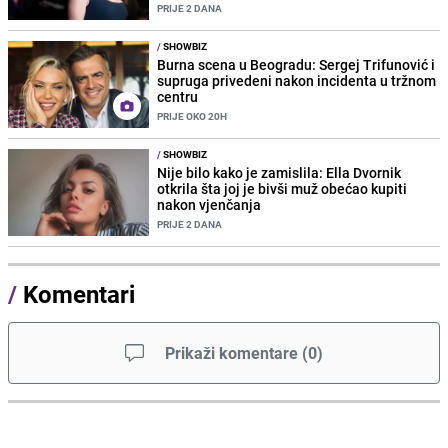
PRIJE 2 DANA
/
SHOWBIZ
Burna scena u Beogradu: Sergej Trifunović i
supruga privedeni nakon incidenta u tržnom
centru
PRIJE OKO 20H
/
SHOWBIZ
Nije bilo kako je zamislila: Ella Dvornik
otkrila šta joj je bivši muž obećao kupiti
nakon vjenčanja
PRIJE 2 DANA
/
Komentari
Prikaži komentare
(
0
)