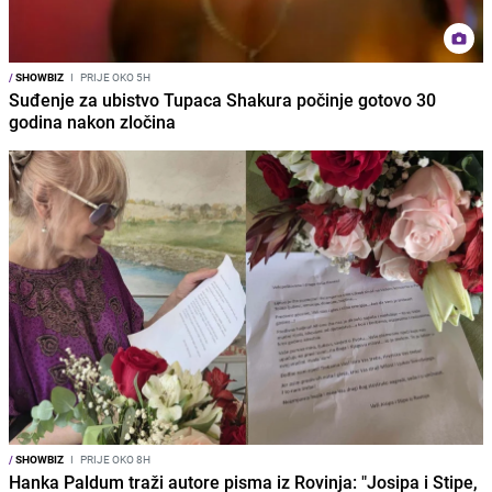
/
SHOWBIZ
I
PRIJE OKO 5H
Suđenje za ubistvo Tupaca Shakura počinje gotovo 30
godina nakon zločina
/
SHOWBIZ
I
PRIJE OKO 8H
Hanka Paldum traži autore pisma iz Rovinja: "Josipa i Stipe,