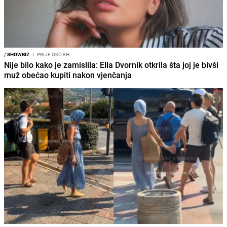
/
SHOWBIZ
I
PRIJE OKO 8H
Nije bilo kako je zamislila: Ella Dvornik otkrila šta joj je bivši
muž obećao kupiti nakon vjenčanja