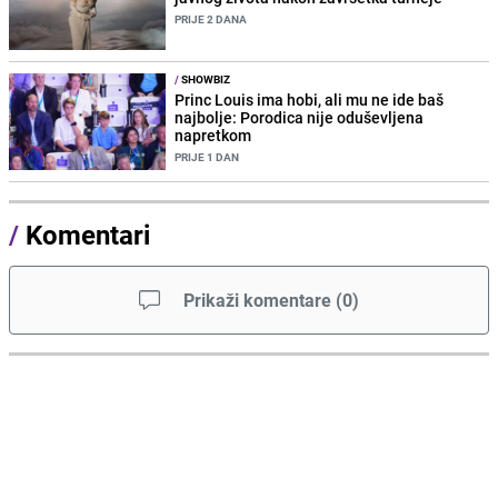
PRIJE 2 DANA
/
SHOWBIZ
Princ Louis ima hobi, ali mu ne ide baš
najbolje: Porodica nije oduševljena
napretkom
PRIJE 1 DAN
/
Komentari
Prikaži komentare
(
0
)