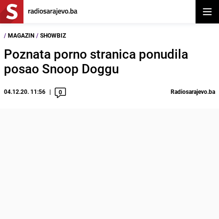
Otvor
/
MAGAZIN
/
SHOWBIZ
Poznata porno stranica ponudila
posao Snoop Doggu
04.12.20. 11:56
Radiosarajevo.ba
0