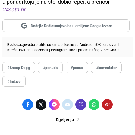
u ponudi koju je na stol dobio reper, a prenosi
24sata.hr.
Dodajte Radiosarajevo.ba u omiljene Google izvore
Radiosarajevo.ba
pratite putem aplikacije za
Android
|
iOS
i društvenih
mreža
Twitter
|
Facebook
|
Instagram
, kao i putem našeg
Viber
Chata.
#Snoop Dogg
#ponuda
#posao
#komentator
#ImLive
2
Dijeljenja