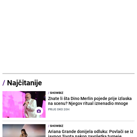
/
Najčitanije
/
SHOWBIZ
Znate li šta Dino Merlin pojede prije izlaska
na scenu? Njegov ritual iznenadio mnoge
PRIJE OKO 20H
/
SHOWBIZ
Ariana Grande donijela odluku: Povlači se iz
javnog života nakon završetka turneje