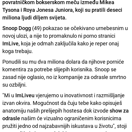
povratničkom bokserskom meču između
Mikea
Tysona i Roya Jonesa Juniora
, koji su pratili
deseci
miliona ljudi
diljem svijeta.
Snoop Dogg
(49) pokazao se očekivano urnebesnim u
novoj ulozi, a nije to promaknulo ni porno stranici
ImLive,
koja je odmah zaključila kako je reper onaj
koga trebaju.
Ponudili su mu dva miliona dolara da njihove porniće
komentira za potrebe slijepih korisnika. Snoop se
zasad nije oglasio, no iz kompanije za odrasle smrtno
su ozbiljni.
"Mi u
ImLiveu
vjerujemo u inovativnost i razmišljanje
izvan okvira. Mogućnost da čuju tebe kako opisuješ
anatomiju naših prelijepih hostesa dok izvode
show za
odrasle
našim će vizualno ograničenim korisnicima
pružiti jedno od najzabavnijih iskustava u životu", stoji