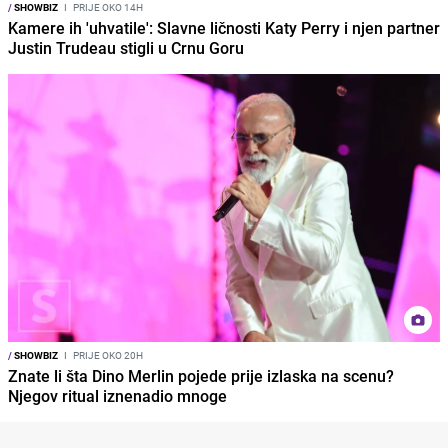
/
SHOWBIZ
I
PRIJE OKO 14H
Kamere ih 'uhvatile': Slavne ličnosti Katy Perry i njen partner
Justin Trudeau stigli u Crnu Goru
/
SHOWBIZ
I
PRIJE OKO 20H
Znate li šta Dino Merlin pojede prije izlaska na scenu?
Njegov ritual iznenadio mnoge