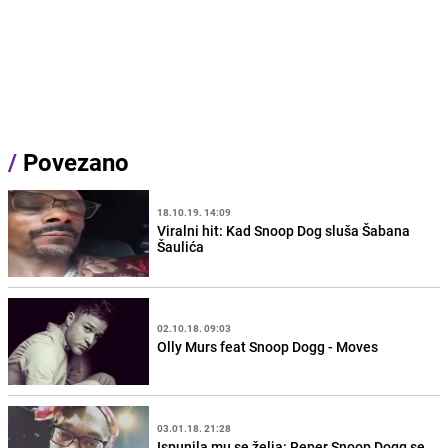
/
Povezano
18.10.19. 14:09
Viralni hit: Kad Snoop Dog sluša Šabana
Šaulića
02.10.18. 09:03
Olly Murs feat Snoop Dogg - Moves
03.01.18. 21:28
Ispunila mu se želja: Reper Snoop Dogg se