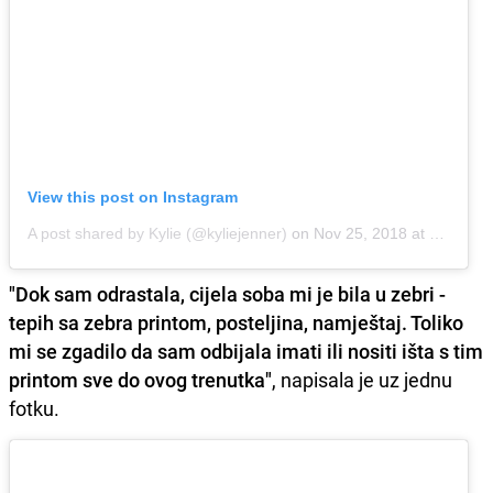
View this post on Instagram
A post shared by Kylie (@kyliejenner)
on
Nov 25, 2018 at 10:17am PST
"Dok sam odrastala, cijela soba mi je bila u zebri -
tepih sa zebra printom, posteljina, namještaj. Toliko
mi se zgadilo da sam odbijala imati ili nositi išta s tim
printom sve do ovog trenutka"
, napisala je uz jednu
fotku.