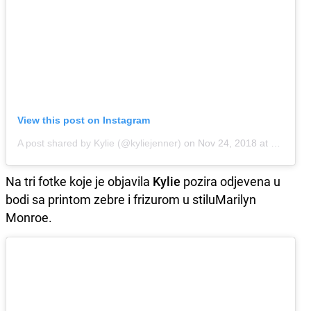
View this post on Instagram
A post shared by Kylie (@kyliejenner)
on
Nov 24, 2018 at 6:01pm PST
Na tri fotke koje je objavila
Kylie
pozira odjevena u
bodi sa printom zebre i frizurom u stiluMarilyn
Monroe.