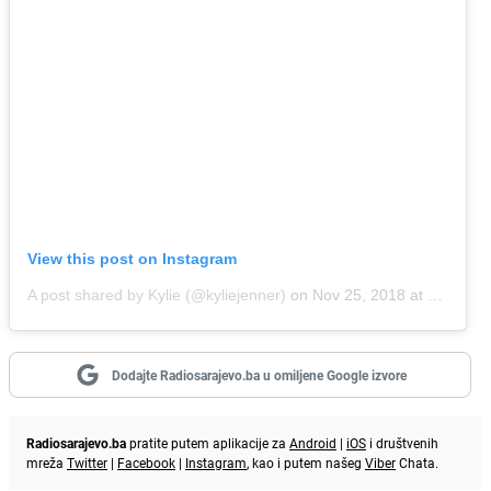
View this post on Instagram
A post shared by Kylie (@kyliejenner)
on
Nov 25, 2018 at 10:15am PST
Dodajte Radiosarajevo.ba u omiljene Google izvore
Radiosarajevo.ba
pratite putem aplikacije za
Android
|
iOS
i društvenih
mreža
Twitter
|
Facebook
|
Instagram
, kao i putem našeg
Viber
Chata.