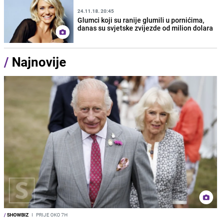
24.11.18. 20:45
Glumci koji su ranije glumili u pornićima,
danas su svjetske zvijezde od milion dolara
/
Najnovije
/
SHOWBIZ
I
PRIJE OKO 7H