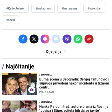
#Kylie Jenner
#instagram
#Instagram
#kalendar
#seksi
4
Dijeljenja
/
Najčitanije
/
SHOWBIZ
Burna scena u Beogradu: Sergej Trifunović i
supruga privedeni nakon incidenta u tržnom
centru
PRIJE 1 DAN
/
SHOWBIZ
Hanka Paldum traži autore pisma iz Rovinja:
"Josipa i Stipe, voljela bih da se javite"