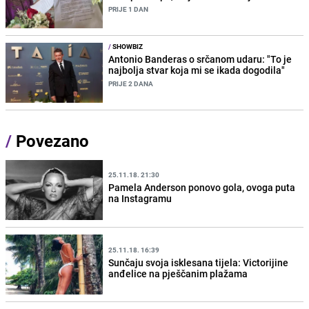
PRIJE 1 DAN
/
SHOWBIZ
Antonio Banderas o srčanom udaru: "To je
najbolja stvar koja mi se ikada dogodila"
PRIJE 2 DANA
/
Povezano
25.11.18. 21:30
Pamela Anderson ponovo gola, ovoga puta
na Instagramu
25.11.18. 16:39
Sunčaju svoja isklesana tijela: Victorijine
anđelice na pješčanim plažama