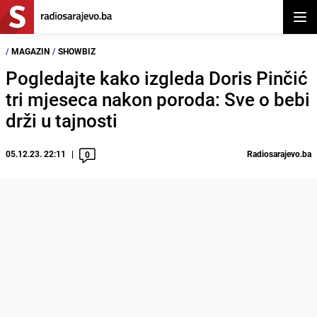
Otvor
/
MAGAZIN
/
SHOWBIZ
Pogledajte kako izgleda Doris Pinčić
tri mjeseca nakon poroda: Sve o bebi
drži u tajnosti
05.12.23. 22:11
Radiosarajevo.ba
0