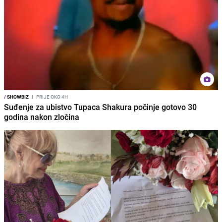
/
SHOWBIZ
I
PRIJE OKO 4H
Suđenje za ubistvo Tupaca Shakura počinje gotovo 30
godina nakon zločina