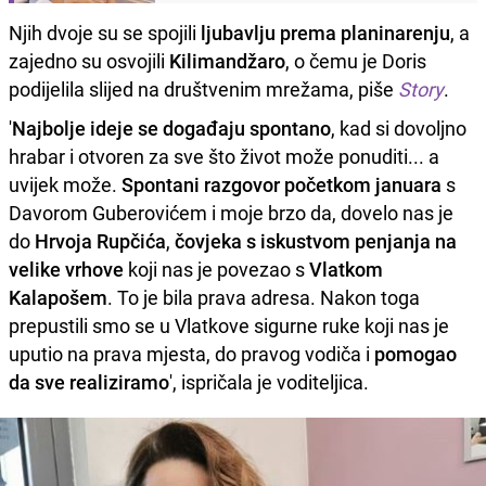
Njih dvoje su se spojili
ljubavlju prema
planinarenju
, a
zajedno su osvojili
Kilimandžaro
, o čemu je Doris
podijelila slijed na društvenim mrežama, piše
Story
.
'
Najbolje ideje se događaju spontano
, kad si dovoljno
hrabar i otvoren za sve što život može ponuditi... a
uvijek može.
Spontani razgovor početkom januara
s
Davorom Guberovićem i moje brzo da, dovelo nas je
do
Hrvoja Rupčića
,
čovjeka s iskustvom penjanja na
velike vrhove
koji nas je povezao s
Vlatkom
Kalapošem
. To je bila prava adresa. Nakon toga
prepustili smo se u Vlatkove sigurne ruke koji nas je
uputio na prava mjesta, do pravog vodiča i
pomogao
da sve realiziramo
', ispričala je voditeljica.