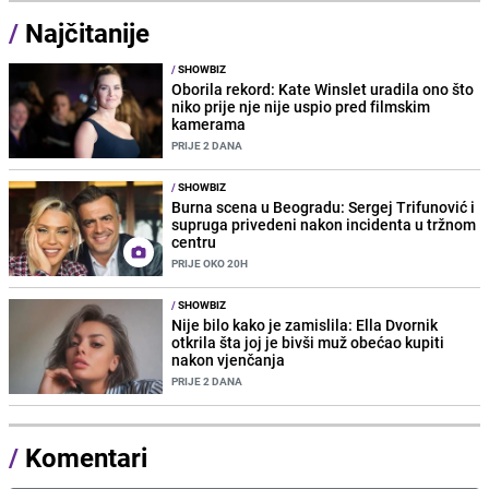
/
Najčitanije
/
SHOWBIZ
Oborila rekord: Kate Winslet uradila ono što
niko prije nje nije uspio pred filmskim
kamerama
PRIJE 2 DANA
/
SHOWBIZ
Burna scena u Beogradu: Sergej Trifunović i
supruga privedeni nakon incidenta u tržnom
centru
PRIJE OKO 20H
/
SHOWBIZ
Nije bilo kako je zamislila: Ella Dvornik
otkrila šta joj je bivši muž obećao kupiti
nakon vjenčanja
PRIJE 2 DANA
/
Komentari