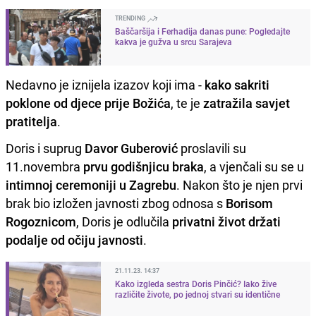
TRENDING
Baščaršija i Ferhadija danas pune: Pogledajte
kakva je gužva u srcu Sarajeva
Nedavno je iznijela izazov koji ima -
kako sakriti
poklone od djece prije Božića
, te je
zatražila savjet
pratitelja
.
Doris i suprug
Davor Guberović
proslavili su
11.novembra
prvu godišnjicu braka
, a vjenčali su se u
intimnoj ceremoniji u Zagrebu
. Nakon što je njen prvi
brak bio izložen javnosti zbog odnosa s
Borisom
Rogoznicom
, Doris je odlučila
privatni život držati
podalje od očiju javnosti
.
21.11.23. 14:37
Kako izgleda sestra Doris Pinčić? Iako žive
različite živote, po jednoj stvari su identične