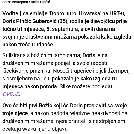
Foto: Instagram / Doris Pinčić
Voditeljica emisije 'Dobro jutro, Hrvatska' na HRT-u,
Doris Pinčić Guberović (35), rodila je djevojčicu prije
točno tri mjeseca, 5. septembra, a ovih dana na
svojim je društvenim mrežama pokazala kako izgleda
nakon treće trudnoće.
Stilizirana s božićnim lampicama,
Doris
je na
društvenim mrežama podijelila svoje radosti i
iščekivanje praznika. Noseći traperice i bijeli džemper,
s osmijehom na licu,
pokazala je kako izgleda tri
mjeseca nakon poroda
. Slike možete pogledati
OVDJE
.
Ovo će biti prvi Božić koji će Doris proslaviti sa svoje
troje djece
, a nakon perioda relativne neaktivnosti na
društvenim mrežama, njeni pratitelji s nestrpljenjem
očekuju svaku njenu objavu.