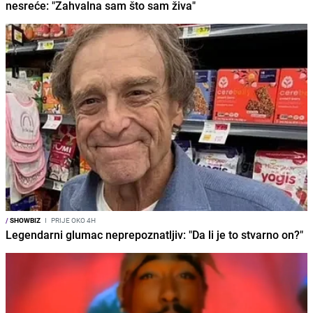
nesreće: "Zahvalna sam što sam živa"
/
SHOWBIZ
I
PRIJE OKO 4H
Legendarni glumac neprepoznatljiv: "Da li je to stvarno on?"