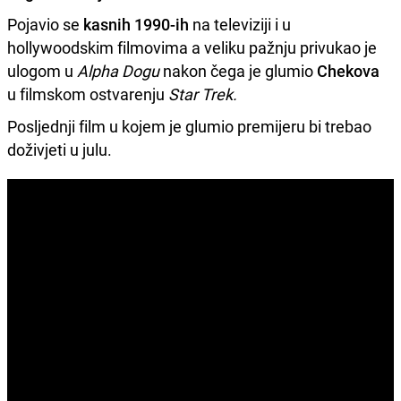
Pojavio se
kasnih 1990-ih
na televiziji i u
hollywoodskim filmovima a veliku pažnju privukao je
ulogom u
Alpha Dogu
nakon čega je glumio
Chekova
u filmskom ostvarenju
Star Trek.
Posljednji film u kojem je glumio premijeru bi trebao
doživjeti u julu.