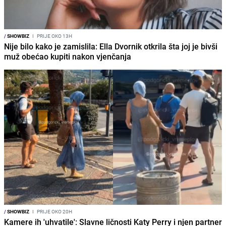
/
SHOWBIZ
I
PRIJE OKO 13H
Nije bilo kako je zamislila: Ella Dvornik otkrila šta joj je bivši
muž obećao kupiti nakon vjenčanja
/
SHOWBIZ
I
PRIJE OKO 20H
Kamere ih 'uhvatile': Slavne ličnosti Katy Perry i njen partner