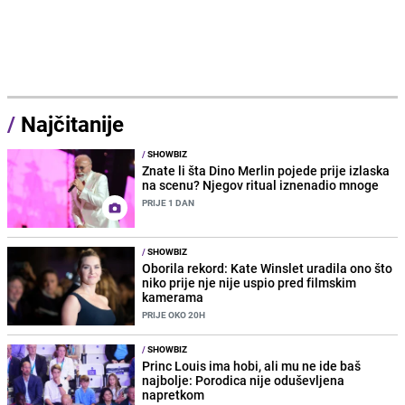
/
Najčitanije
/
SHOWBIZ
Znate li šta Dino Merlin pojede prije izlaska
na scenu? Njegov ritual iznenadio mnoge
PRIJE 1 DAN
/
SHOWBIZ
Oborila rekord: Kate Winslet uradila ono što
niko prije nje nije uspio pred filmskim
kamerama
PRIJE OKO 20H
/
SHOWBIZ
Princ Louis ima hobi, ali mu ne ide baš
najbolje: Porodica nije oduševljena
napretkom