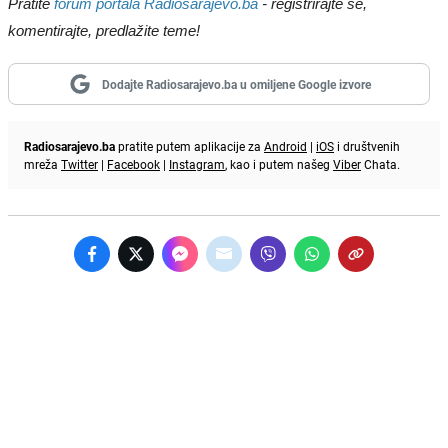
Pratite
forum portala Radiosarajevo.ba
- registrirajte se,
komentirajte, predlažite teme!
Dodajte Radiosarajevo.ba u omiljene Google izvore
Radiosarajevo.ba
pratite putem aplikacije za
Android
|
iOS
i društvenih
mreža
Twitter
|
Facebook
|
Instagram
, kao i putem našeg
Viber
Chata.