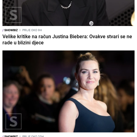
/
SHOWBIZ
I
PRIJE OKO 9H
Velike kritike na račun Justina Biebera: Ovakve stvari se ne
rade u blizini djece
/
SHOWBIZ
I
PRIJE OKO 20H