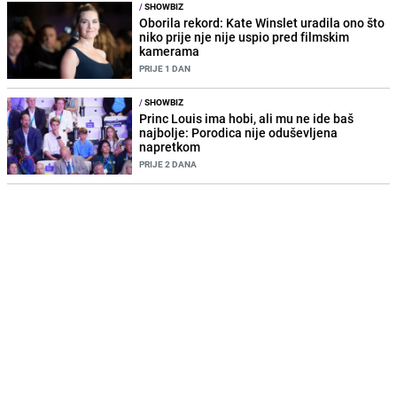
/
SHOWBIZ
Oborila rekord: Kate Winslet uradila ono što
niko prije nje nije uspio pred filmskim
kamerama
PRIJE 1 DAN
/
SHOWBIZ
Princ Louis ima hobi, ali mu ne ide baš
najbolje: Porodica nije oduševljena
napretkom
PRIJE 2 DANA