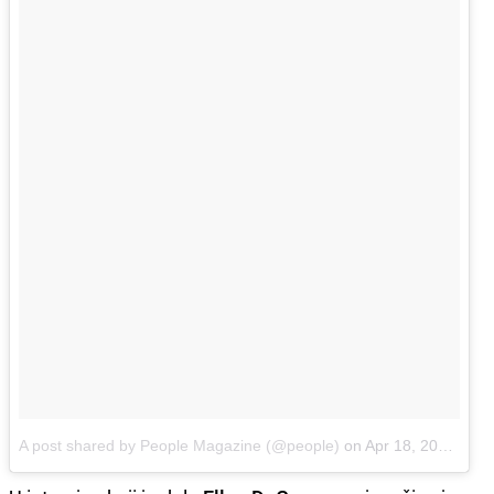
A post shared by People Magazine (@people)
on
Apr 18, 2018 at 4:00am PDT