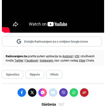
Dodajte Radiosarajevo.ba u omiljene Google izvore
Radiosarajevo.ba
pratite putem aplikacije za
Android
|
iOS
i društvenih
mreža
Twitter
|
Facebook
|
Instagram
, kao i putem našeg
Viber
Chata.
#pjevačica
#ljepota
#titula
167
Dijeljenja