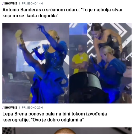
/
SHOWBIZ
I
PRIJE OKO 14H
Antonio Banderas o srčanom udaru: "To je najbolja stvar
koja mi se ikada dogodila"
/
SHOWBIZ
I
PRIJE OKO 20H
Lepa Brena ponovo pala na bini tokom izvođenja
koerografije: "Ovo je dobro odglumila"