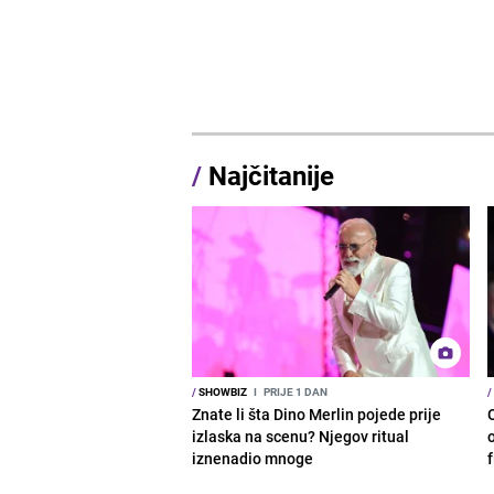
/
Najčitanije
/
SHOWBIZ
I
PRIJE 1 DAN
/
Znate li šta Dino Merlin pojede prije
izlaska na scenu? Njegov ritual
o
iznenadio mnoge