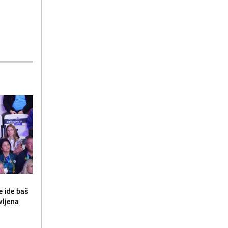
e ide baš
vljena