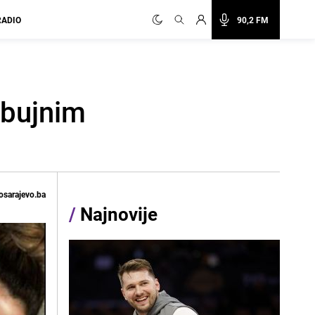
RADIO
90,2 FM
a bujnim
osarajevo.ba
/
Najnovije