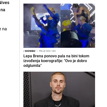
Nives
 na
e na
/
SHOWBIZ
I
PRIJE OKO 18H
Lepa Brena ponovo pala na bini tokom
izvođenja koerografije: "Ovo je dobro
odglumila"