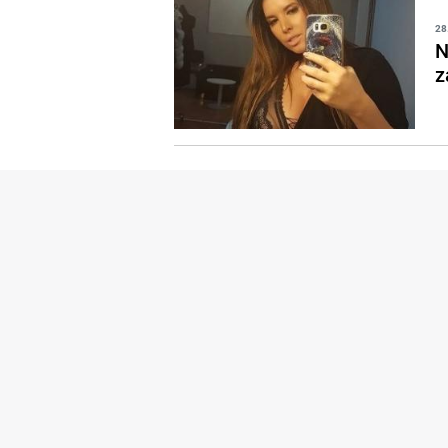
28
N
z