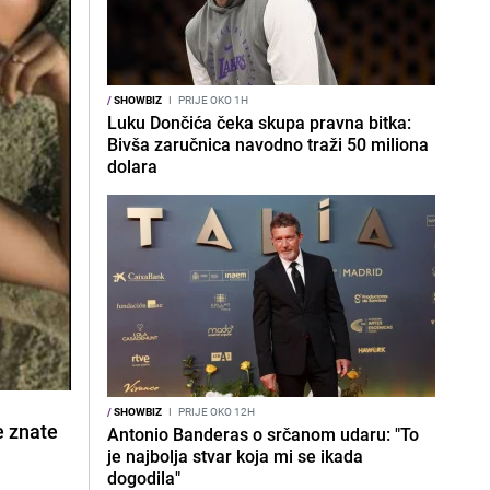
/
SHOWBIZ
I
PRIJE OKO 1H
Luku Dončića čeka skupa pravna bitka:
Bivša zaručnica navodno traži 50 miliona
dolara
/
SHOWBIZ
I
PRIJE OKO 12H
e znate
Antonio Banderas o srčanom udaru: "To
je najbolja stvar koja mi se ikada
dogodila"