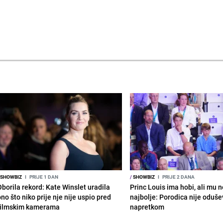
SHOWBIZ
I
PRIJE 1 DAN
/
SHOWBIZ
I
PRIJE 2 DANA
Oborila rekord: Kate Winslet uradila
Princ Louis ima hobi, ali mu n
no što niko prije nje nije uspio pred
najbolje: Porodica nije oduše
filmskim kamerama
napretkom