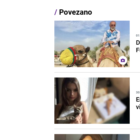
/
Povezano
01
D
F
30
E
v