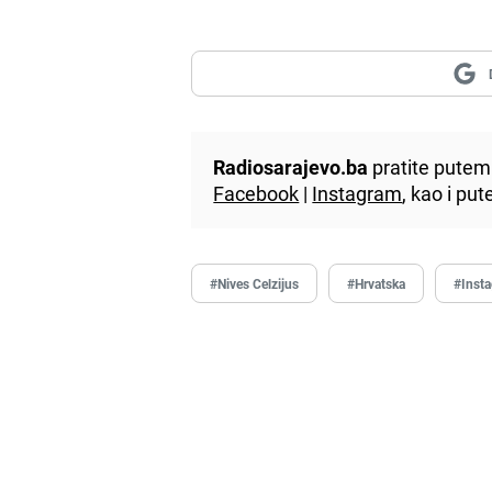
Radiosarajevo.ba
pratite putem 
Facebook
|
Instagram
, kao i p
#Nives Celzijus
#Hrvatska
#Inst