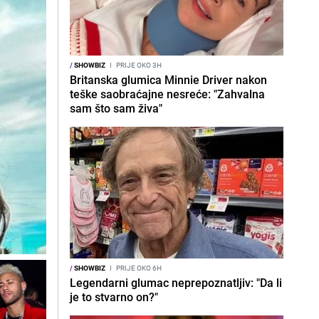
/
SHOWBIZ
I
PRIJE OKO 3H
Britanska glumica Minnie Driver nakon
teške saobraćajne nesreće: "Zahvalna
sam što sam živa"
/
SHOWBIZ
I
PRIJE OKO 6H
Legendarni glumac neprepoznatljiv: "Da li
je to stvarno on?"