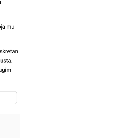
u
ja mu
skretan.
 usta
.
rugim