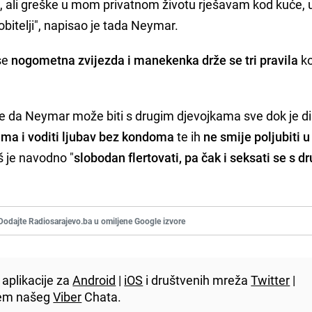
a, ali greške u mom privatnom životu rješavam kod kuće, 
 obitelji", napisao je tada Neymar.
 se
nogometna zvijezda i manekenka drže se tri pravila
ko
 da Neymar može biti s drugim djevojkama sve dok je di
kama i voditi ljubav bez kondoma
te ih
ne smije poljubiti u
 je navodno "
slobodan flertovati, pa čak i seksati se s d
Dodajte Radiosarajevo.ba u omiljene Google izvore
aplikacije za
Android
|
iOS
i društvenih mreža
Twitter
|
utem našeg
Viber
Chata.