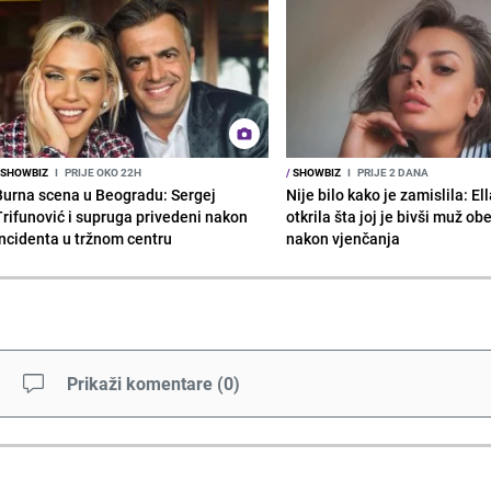
SHOWBIZ
I
PRIJE OKO 22H
/
SHOWBIZ
I
PRIJE 2 DANA
Burna scena u Beogradu: Sergej
Nije bilo kako je zamislila: El
Trifunović i supruga privedeni nakon
otkrila šta joj je bivši muž ob
incidenta u tržnom centru
nakon vjenčanja
Prikaži komentare
(
0
)