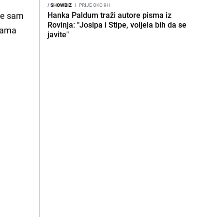
/
SHOWBIZ
I
PRIJE OKO 9H
će sam
Hanka Paldum traži autore pisma iz
Rovinja: "Josipa i Stipe, voljela bih da se
ukama
javite"