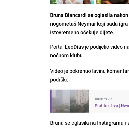
Bruna Biancardi se oglasila nakon 
nogometaš Neymar koji sada igra za
istovremeno očekuje dijete.
Portal
LeoDias
je podijelio video n
noćnom klubu
.
Video je pokrenuo lavinu komentar
podrške.
TRENDING
Pratite uživo | Nev
Bruna se oglasila na
Instagramu
na