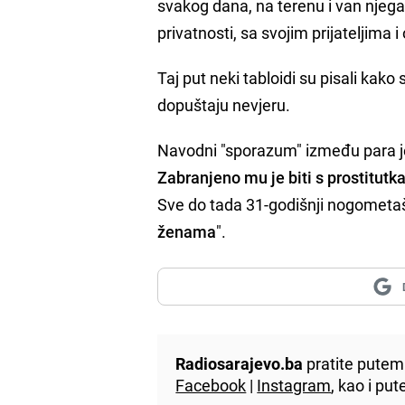
svakog dana, na terenu i van njeg
privatnosti, sa svojim prijateljima i
Taj put neki tabloidi su pisali kako
dopuštaju nevjeru.
Navodni "sporazum" između para je
Zabranjeno mu je biti s prostitut
Sve do tada 31-godišnji nogometaš
ženama
".
Radiosarajevo.ba
pratite putem 
Facebook
|
Instagram
, kao i p