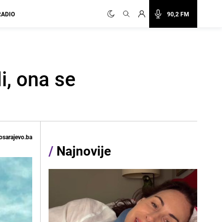
RADIO
90,2 FM
i, ona se
osarajevo.ba
/
Najnovije