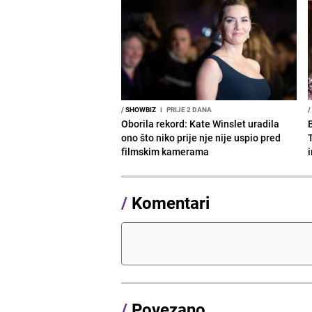
/
SHOWBIZ
I
PRIJE 2 DANA
/
Oborila rekord: Kate Winslet uradila
ono što niko prije nje nije uspio pred
filmskim kamerama
/
Komentari
/
Povezano