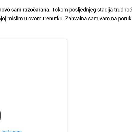
onovo sam razočarana
. Tokom posljednjeg stadija trudno
o njoj mislim u ovom trenutku. Zahvalna sam vam na por
n Instagram