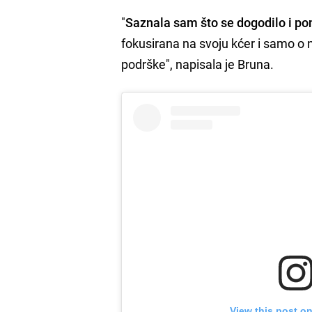
"
Saznala sam što se dogodilo i p
fokusirana na svoju kćer i samo 
podrške", napisala je Bruna.
View this post o