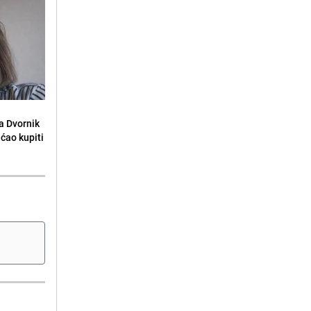
la Dvornik
ećao kupiti