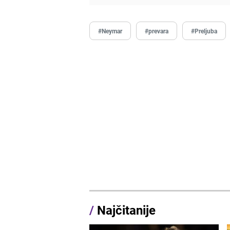
#Neymar
#prevara
#Preljuba
/
Najčitanije