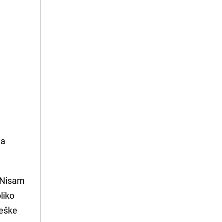
na
. Nisam
liko
reške