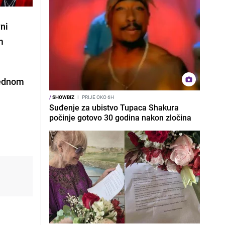
vni
m
jednom
/
SHOWBIZ
I
PRIJE OKO 6H
Suđenje za ubistvo Tupaca Shakura
počinje gotovo 30 godina nakon zločina