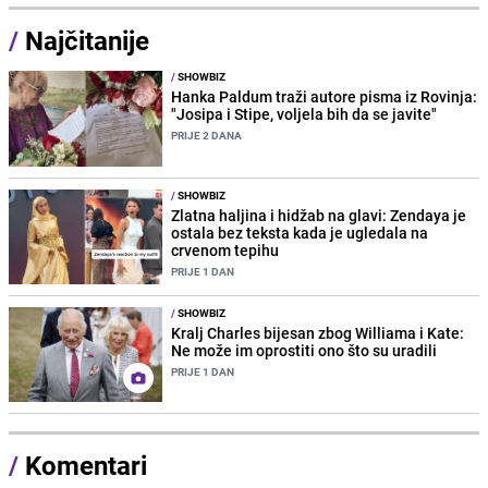
/
Najčitanije
/
SHOWBIZ
Hanka Paldum traži autore pisma iz Rovinja:
"Josipa i Stipe, voljela bih da se javite"
PRIJE 2 DANA
/
SHOWBIZ
Zlatna haljina i hidžab na glavi: Zendaya je
ostala bez teksta kada je ugledala na
crvenom tepihu
PRIJE 1 DAN
/
SHOWBIZ
Kralj Charles bijesan zbog Williama i Kate:
Ne može im oprostiti ono što su uradili
PRIJE 1 DAN
/
Komentari