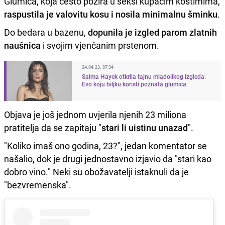
Glumica, koja često pozira u seksi kupaćim kostimima,
raspustila je valovitu kosu i nosila minimalnu šminku
.
Do bedara u bazenu,
dopunila je izgled parom zlatnih
naušnica
i svojim vjenčanim prstenom.
24.04.23. 07:34
Salma Hayek otkrila tajnu mladolikog izgleda:
Evo koju biljku koristi poznata glumica
Objava je još jednom uvjerila njenih 23 miliona
pratitelja da se zapitaju "
stari li uistinu unazad
".
"Koliko imaš ono godina, 23?", jedan komentator se
našalio, dok je drugi jednostavno izjavio da "stari kao
dobro vino." Neki su obožavatelji istaknuli da je
"bezvremenska".