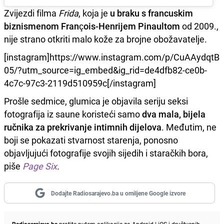
Zvijezdi filma
Frida
, koja je
u braku s francuskim
biznismenom François-Henrijem Pinaultom
od 2009.,
nije strano otkriti malo kože za brojne obožavatelje.
[instagram]https://www.instagram.com/p/CuAAydqtB
05/?utm_source=ig_embed&ig_rid=de4dfb82-ce0b-
4c7c-97c3-2119d510959c[/instagram]
Prošle sedmice, glumica je objavila seriju seksi
fotografija iz saune koristeći samo
dva mala, bijela
ručnika za prekrivanje intimnih dijelova
. Međutim, ne
boji se pokazati stvarnost starenja, ponosno
objavljujući fotografije svojih sijedih i staračkih bora,
piše
Page Six
.
Dodajte Radiosarajevo.ba u omiljene Google izvore