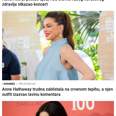
zdravlja otkazao koncert
/
SHOWBIZ
I
PRIJE OKO 4H
Anne Hathaway trudna zablistala na crvenom tepihu, a njen
outfit izazvao lavinu komentara