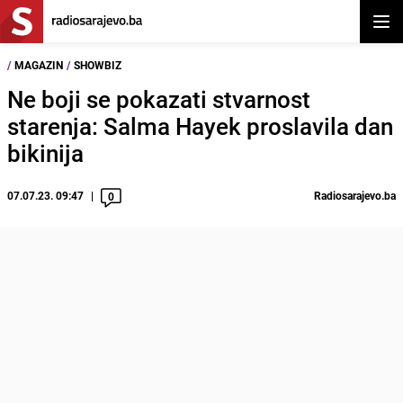
Otvor
/
MAGAZIN
/
SHOWBIZ
Ne boji se pokazati stvarnost
starenja: Salma Hayek proslavila dan
bikinija
07.07.23. 09:47
Radiosarajevo.ba
0