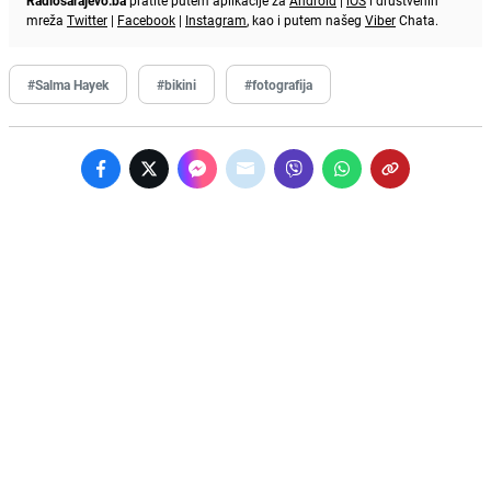
Radiosarajevo.ba
pratite putem aplikacije za
Android
|
iOS
i društvenih
mreža
Twitter
|
Facebook
|
Instagram
, kao i putem našeg
Viber
Chata.
#Salma Hayek
#bikini
#fotografija