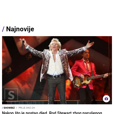
/
Najnovije
/
SHOWBIZ
I
PRIJE OKO 2H
Nakon što je postao djed, Rod Stewart zbog narušenog