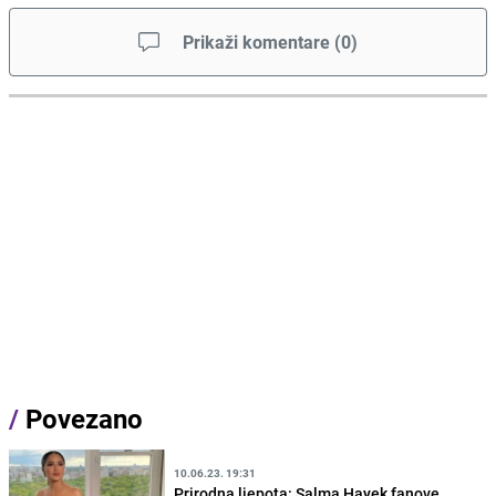
Prikaži komentare
(
0
)
/
Povezano
10.06.23. 19:31
Prirodna ljepota: Salma Hayek fanove