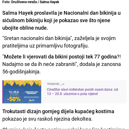
Foto: Društvene mreže / Salma Hayek
Salma Hayek proslavila je Nacionalni dan bikinija u
sićušnom bikiniju koji je pokazao sve što njene
ubojite obline nude.
"Sretan nacionalni dan bikinija", zaželjela je svojim
pratiteljima uz primamljivu fotografiju.
"
Možete li vjerovati da bikini postoji tek 77 godina
?!
Nadajmo se da ih neće zabraniti", dodala je zanosna
56-godišnjakinja.
TRENDING
CineStar slavi rođendan punih osam dana: od
13 – 20.8. ulaznice u pola cijene!
Trokutasti dizajn gornjeg dijela kupaćeg kostima
pokazao je svu raskoš njezina dekoltea.