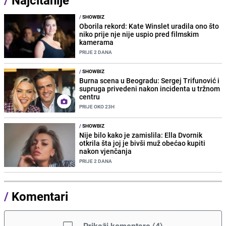
/
SHOWBIZ
Oborila rekord: Kate Winslet uradila ono što
niko prije nje nije uspio pred filmskim
kamerama
PRIJE 2 DANA
/
SHOWBIZ
Burna scena u Beogradu: Sergej Trifunović i
supruga privedeni nakon incidenta u tržnom
centru
PRIJE OKO 23H
/
SHOWBIZ
Nije bilo kako je zamislila: Ella Dvornik
otkrila šta joj je bivši muž obećao kupiti
nakon vjenčanja
PRIJE 2 DANA
/
Komentari