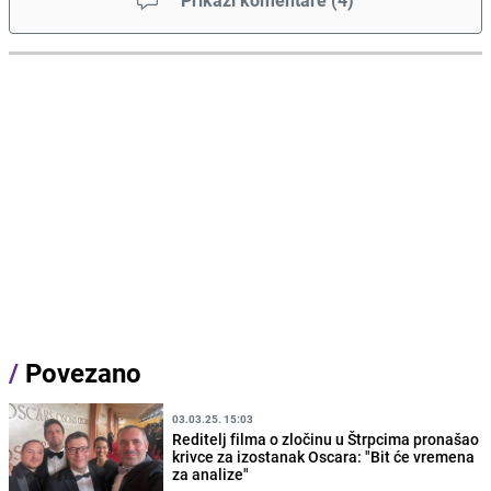
Prikaži komentare
(
4
)
/
Povezano
03.03.25. 15:03
Reditelj filma o zločinu u Štrpcima pronašao
krivce za izostanak Oscara: "Bit će vremena
za analize"