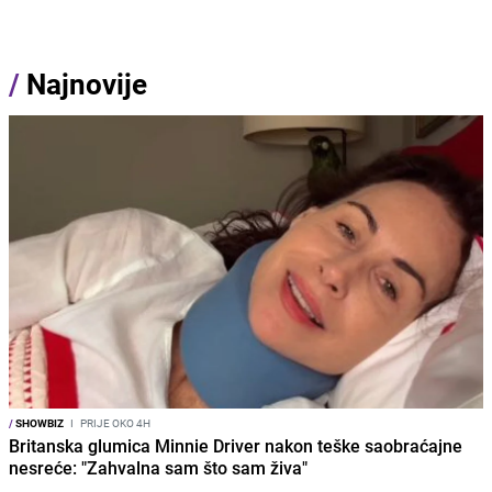
/
Najnovije
/
SHOWBIZ
I
PRIJE OKO 4H
Britanska glumica Minnie Driver nakon teške saobraćajne
nesreće: "Zahvalna sam što sam živa"