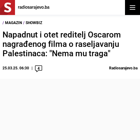
Otvor
/
MAGAZIN
/
SHOWBIZ
Napadnut i otet reditelj Oscarom
nagrađenog filma o raseljavanju
Palestinaca: "Nema mu traga"
25.03.25. 06:30
Radiosarajevo.ba
4