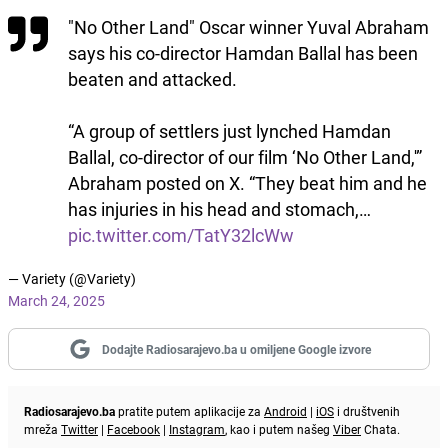
"No Other Land" Oscar winner Yuval Abraham
says his co-director Hamdan Ballal has been
beaten and attacked.
“A group of settlers just lynched Hamdan
Ballal, co-director of our film ‘No Other Land,'”
Abraham posted on X. “They beat him and he
has injuries in his head and stomach,…
pic.twitter.com/TatY32lcWw
— Variety (@Variety)
March 24, 2025
Dodajte Radiosarajevo.ba u omiljene Google izvore
Radiosarajevo.ba
pratite putem aplikacije za
Android
|
iOS
i društvenih
mreža
Twitter
|
Facebook
|
Instagram
, kao i putem našeg
Viber
Chata.