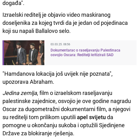
događa".
Izraelski reditelj je objavio video maskiranog
doseljenika za kojeg tvrdi da je jedan od pojedinaca
koji su napali Ballalovo selo.
03.03.25. 08:56
Dokumentarac o raseljavanju Palestinaca
osvojio Oscara: Reditelji kritizirali SAD
"Hamdanova lokacija još uvijek nije poznata",
upozorava Abraham.
Jedina zemlja
, film o izraelskom raseljavanju
palestinske zajednice, osvojio je ove godine nagradu
Oscar za dugometražni dokumentarni film, a njegovi
su reditelji tom prilikom uputili
apel svijetu
da
pomogne u okončanju sukoba i optužili Sjedinjene
Države za blokiranje rješenja.