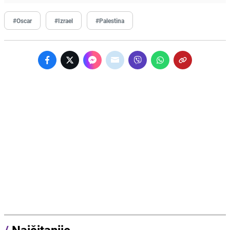
#Oscar
#Izrael
#Palestina
/
Najčitanije