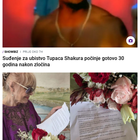
/
SHOWBIZ
I
PRIJE OKO 7H
Suđenje za ubistvo Tupaca Shakura počinje gotovo 30
godina nakon zločina