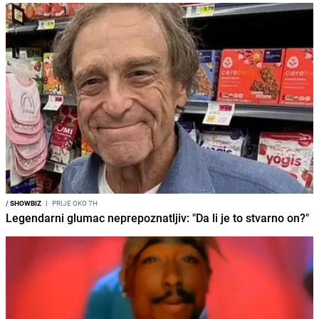
/
SHOWBIZ
I
PRIJE OKO 7H
Legendarni glumac neprepoznatljiv: "Da li je to stvarno on?"