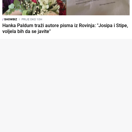
/
SHOWBIZ
I
PRIJE OKO 10H
Hanka Paldum traži autore pisma iz Rovinja: "Josipa i Stipe,
voljela bih da se javite"