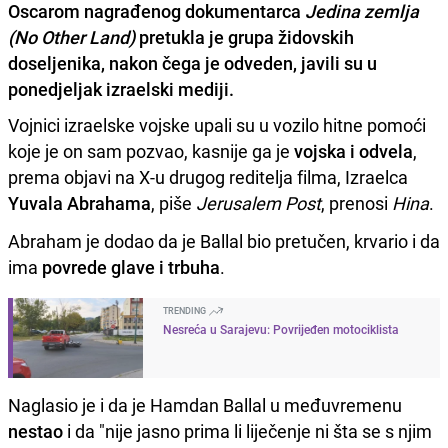
Oscarom nagrađenog dokumentarca
Jedina zemlja
(No Other Land)
pretukla je grupa židovskih
doseljenika, nakon čega je odveden, javili su u
ponedjeljak izraelski mediji.
Vojnici izraelske vojske upali su u vozilo hitne pomoći
koje je on sam pozvao, kasnije ga je
vojska i odvela
,
prema objavi na X-u drugog reditelja filma, Izraelca
Yuvala Abrahama
, piše
Jerusalem Post
, prenosi
Hina
.
Abraham je dodao da je Ballal bio pretučen, krvario i da
ima
povrede glave i trbuha
.
TRENDING
Nesreća u Sarajevu: Povrijeđen motociklista
Naglasio je i da je Hamdan Ballal u međuvremenu
nestao
i da "nije jasno prima li liječenje ni šta se s njim