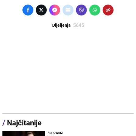
5645
Dijeljenja
/
Najčitanije
/
SHOWBIZ