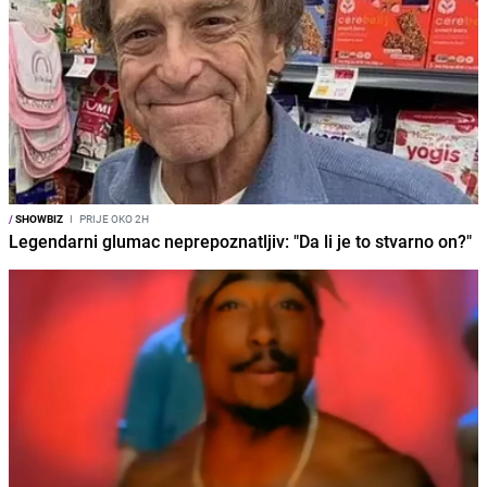
/
SHOWBIZ
I
PRIJE OKO 2H
Legendarni glumac neprepoznatljiv: "Da li je to stvarno on?"