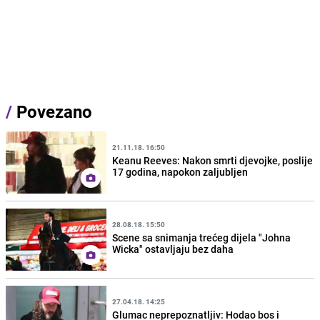
/
Povezano
21.11.18. 16:50
Keanu Reeves: Nakon smrti djevojke, poslije
17 godina, napokon zaljubljen
28.08.18. 15:50
Scene sa snimanja trećeg dijela "Johna
Wicka" ostavljaju bez daha
27.04.18. 14:25
Glumac neprepoznatljiv: Hodao bos i