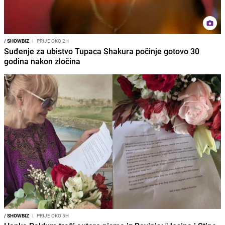
/
SHOWBIZ
I
PRIJE OKO 2H
Suđenje za ubistvo Tupaca Shakura počinje gotovo 30
godina nakon zločina
/
SHOWBIZ
I
PRIJE OKO 5H