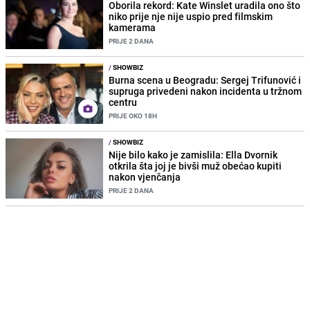
Oborila rekord: Kate Winslet uradila ono što
niko prije nje nije uspio pred filmskim
kamerama
PRIJE 2 DANA
/
SHOWBIZ
Burna scena u Beogradu: Sergej Trifunović i
supruga privedeni nakon incidenta u tržnom
centru
PRIJE OKO 18H
/
SHOWBIZ
Nije bilo kako je zamislila: Ella Dvornik
otkrila šta joj je bivši muž obećao kupiti
nakon vjenčanja
PRIJE 2 DANA