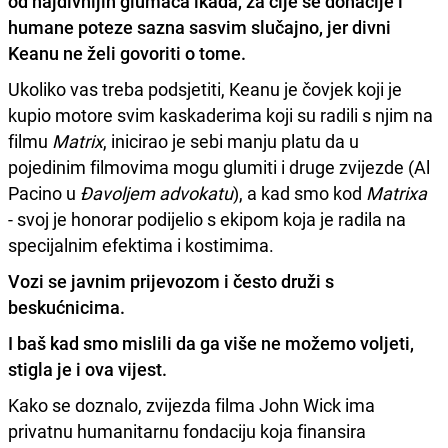
od najdivnijih glumaca ikada, za čije se donacije i
humane poteze sazna sasvim slučajno, jer divni
Keanu ne želi govoriti o tome.
Ukoliko vas treba podsjetiti, Keanu je čovjek koji je
kupio motore svim kaskaderima koji su radili s njim na
filmu
Matrix
, inicirao je sebi manju platu da u
pojedinim filmovima mogu glumiti i druge zvijezde (Al
Pacino u
Đavoljem advokatu
), a kad smo kod
Matrixa
- svoj je honorar podijelio s ekipom koja je radila na
specijalnim efektima i kostimima.
Vozi se javnim prijevozom i često druži s
beskućnicima.
I baš kad smo mislili da ga više ne možemo voljeti,
stigla je i ova vijest.
Kako se doznalo, zvijezda filma John Wick ima
privatnu humanitarnu fondaciju koja finansira