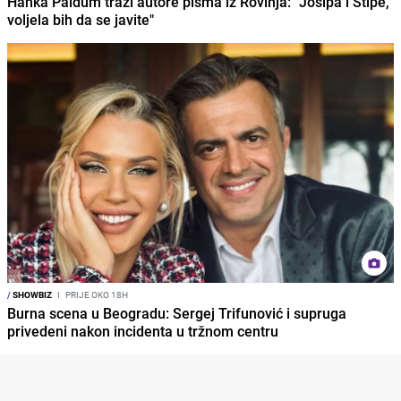
Hanka Paldum traži autore pisma iz Rovinja: "Josipa i Stipe,
voljela bih da se javite"
/
SHOWBIZ
I
PRIJE OKO 18H
Burna scena u Beogradu: Sergej Trifunović i supruga
privedeni nakon incidenta u tržnom centru