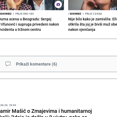
SHOWBIZ
I
PRIJE OKO 18H
/
SHOWBIZ
I
PRIJE 2 DANA
Burna scena u Beogradu: Sergej
Nije bilo kako je zamislila: El
Trifunović i supruga privedeni nakon
otkrila šta joj je bivši muž ob
incidenta u tržnom centru
nakon vjenčanja
Prikaži komentare
(
6
)
.06.26. 18:44
amir Mašić o Zmajevima i humanitarnoj