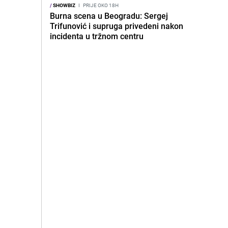
/
SHOWBIZ
I
PRIJE OKO 18H
Burna scena u Beogradu: Sergej
Trifunović i supruga privedeni nakon
incidenta u tržnom centru