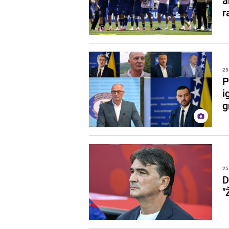
a
r
25
P
i
g
25
D
"