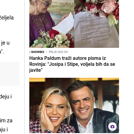
željela
 je u
".
/
SHOWBIZ
I
PRIJE OKO 5H
Hanka Paldum traži autore pisma iz
Rovinja: "Josipa i Stipe, voljela bih da se
javite"
deju i
nim za
ju i