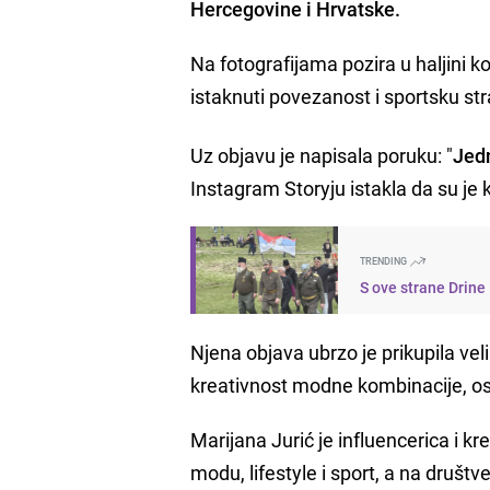
Hercegovine i Hrvatske.
Na fotografijama pozira u haljini k
istaknuti povezanost i sportsku st
Uz objavu je napisala poruku: "
Jedn
Instagram Storyju istakla da su je
TRENDING
S ove strane Drine
Njena objava ubrzo je prikupila velik
kreativnost modne kombinacije, ost
Marijana Jurić je influencerica i 
modu, lifestyle i sport, a na društ