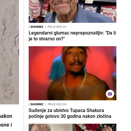
/
SHOWBIZ
I
PRIJE OKO 2H
Legendarni glumac neprepoznatljiv: "Da li
je to stvarno on?"
/
SHOWBIZ
I
PRIJE OKO 2H
Suđenje za ubistvo Tupaca Shakura
 nakon
počinje gotovo 30 godina nakon zločina
osne i