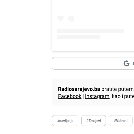
Radiosarajevo.ba
pratite putem 
Facebook
|
Instagram
, kao i p
#navijanje
#Zmajevi
#Vatreni