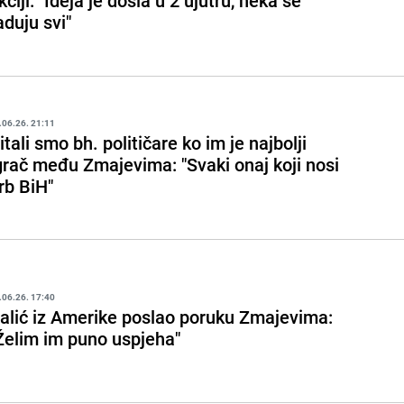
kciji: "Ideja je došla u 2 ujutru, neka se
aduju svi"
.06.26. 21:11
itali smo bh. političare ko im je najbolji
grač među Zmajevima: "Svaki onaj koji nosi
rb BiH"
.06.26. 17:40
alić iz Amerike poslao poruku Zmajevima:
Želim im puno uspjeha"