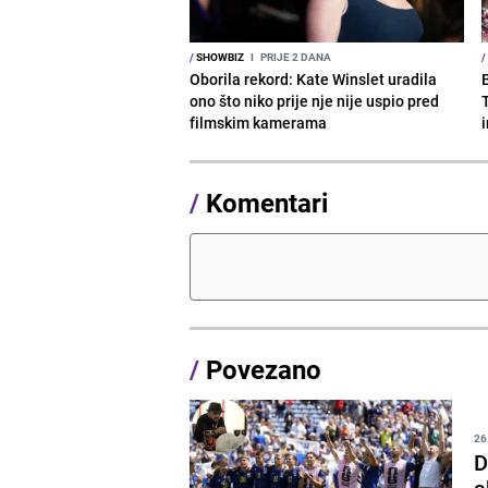
/
SHOWBIZ
I
PRIJE 2 DANA
/
Oborila rekord: Kate Winslet uradila
ono što niko prije nje nije uspio pred
filmskim kamerama
/
Komentari
/
Povezano
26
D