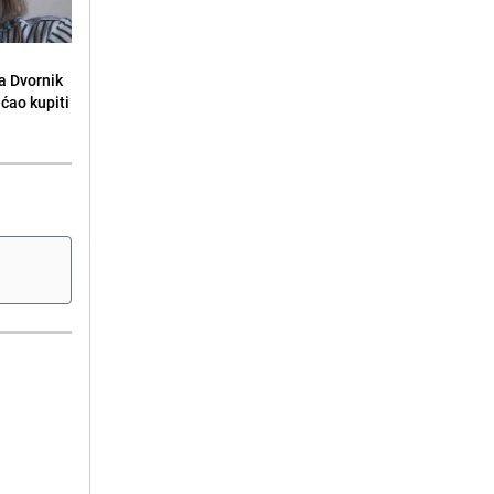
la Dvornik
ećao kupiti