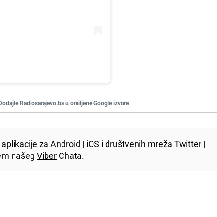
Dodajte Radiosarajevo.ba u omiljene Google izvore
aplikacije za
Android
|
iOS
i društvenih mreža
Twitter
|
utem našeg
Viber
Chata.