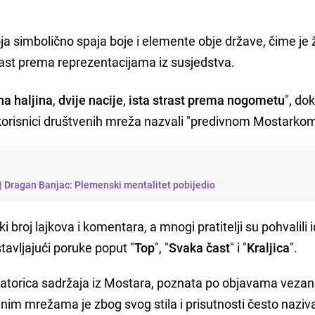
oja simbolično spaja boje i elemente obje države, čime je 
rast prema reprezentacijama iz susjedstva.
a haljina
,
dvije nacije
,
ista strast prema nogometu
", dok
 korisnici društvenih mreža nazvali "predivnom Mostarkom
 | Dragan Banjac: Plemenski mentalitet pobijedio
i broj lajkova i komentara, a mnogi pratitelji su pohvalili i
avljajući poruke poput "
Top
", "
Svaka čast
" i "
Kraljica
".
kreatorica sadržaja iz Mostara, poznata po objavama veza
venim mrežama je zbog svog stila i prisutnosti često naziva