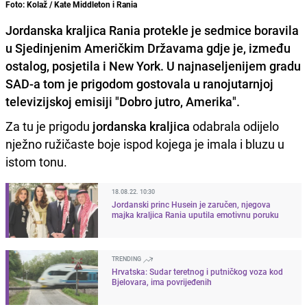
Foto: Kolaž / Kate Middleton i Rania
Jordanska kraljica Rania protekle je sedmice boravila
u Sjedinjenim Američkim Državama gdje je, između
ostalog, posjetila i New York. U najnaseljenijem gradu
SAD-a tom je prigodom gostovala u ranojutarnjoj
televizijskoj emisiji "Dobro jutro, Amerika".
Za tu je prigodu
jordanska kraljica
odabrala odijelo
nježno ružičaste boje ispod kojega je imala i bluzu u
istom tonu.
18.08.22. 10:30
Jordanski princ Husein je zaručen, njegova
majka kraljica Rania uputila emotivnu poruku
TRENDING
Hrvatska: Sudar teretnog i putničkog voza kod
Bjelovara, ima povrijeđenih