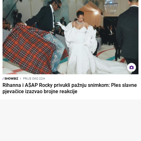
/
SHOWBIZ
I
PRIJE OKO 22H
Rihanna i A$AP Rocky privukli pažnju snimkom: Ples slavne
pjevačice izazvao brojne reakcije