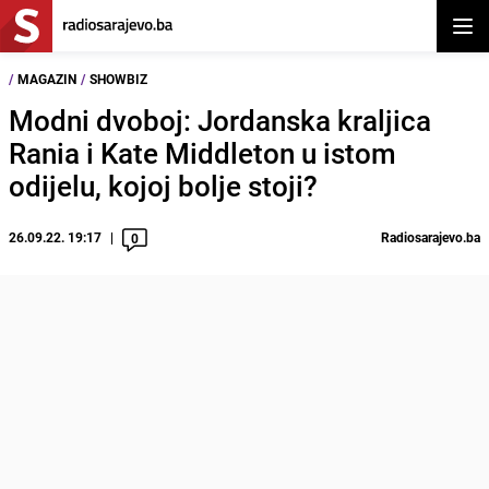
Otvor
/
MAGAZIN
/
SHOWBIZ
Modni dvoboj: Jordanska kraljica
Rania i Kate Middleton u istom
odijelu, kojoj bolje stoji?
26.09.22. 19:17
Radiosarajevo.ba
0