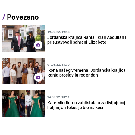
/
Povezano
19.09.22. 19:48
Jordanska kraljica Rania i kralj Abdullah II
prisustvovali sahrani Elizabete II
01.09.22. 18:30
Ikona našeg vremena: Jordanska kraljica
Rania proslavila rođendan
24.03.22. 18:11
Kate Middleton zablistala u zadivljujućoj
haljini, ali fokus je bio na kosi