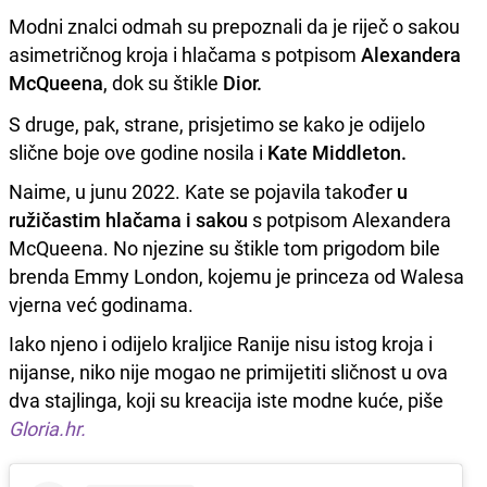
Modni znalci odmah su prepoznali da je riječ o sakou
asimetričnog kroja i hlačama s potpisom
Alexandera
McQueena
, dok su štikle
Dior.
S druge, pak, strane, prisjetimo se kako je odijelo
slične boje ove godine nosila i
Kate Middleton.
Naime, u junu 2022. Kate se pojavila također
u
ružičastim hlačama i sakou
s potpisom Alexandera
McQueena. No njezine su štikle tom prigodom bile
brenda Emmy London, kojemu je princeza od Walesa
vjerna već godinama.
Iako njeno i odijelo kraljice Ranije nisu istog kroja i
nijanse, niko nije mogao ne primijetiti sličnost u ova
dva stajlinga, koji su kreacija iste modne kuće, piše
Gloria.hr.