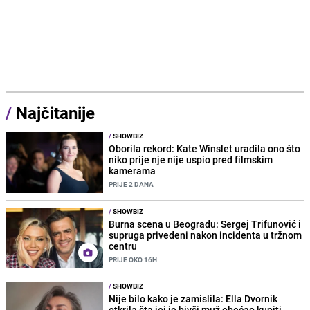
/
Najčitanije
/
SHOWBIZ
Oborila rekord: Kate Winslet uradila ono što
niko prije nje nije uspio pred filmskim
kamerama
PRIJE 2 DANA
/
SHOWBIZ
Burna scena u Beogradu: Sergej Trifunović i
supruga privedeni nakon incidenta u tržnom
centru
PRIJE OKO 16H
/
SHOWBIZ
Nije bilo kako je zamislila: Ella Dvornik
otkrila šta joj je bivši muž obećao kupiti