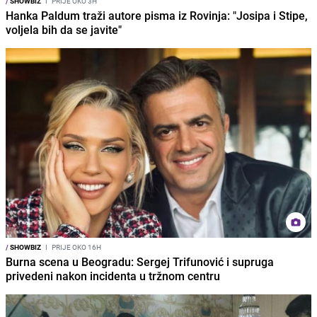
/
SHOWBIZ
I
PRIJE OKO 3H
Hanka Paldum traži autore pisma iz Rovinja: "Josipa i Stipe,
voljela bih da se javite"
/
SHOWBIZ
I
PRIJE OKO 16H
Burna scena u Beogradu: Sergej Trifunović i supruga
privedeni nakon incidenta u tržnom centru