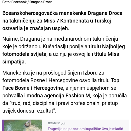
Foto: Facebook / Dragana Droca
Bosanskohercegovačka manekenka Dragana Droca
na takmičenju za Miss 7 Kontinenata u Turskoj
ostvarila je značajan uspjeh.
Naime, Dragana je na međunarodnom takmičenju
koje je održano u Kušadasiju ponijela
titulu Najboljeg
fotomodela svijeta
, a uz nju je osvojila i
titulu Miss
simpatija.
Manekenka je na prošlogodišnjem Izboru za
fotomodela Bosne i Hercegovine osvojila titulu
Top
Face Bosne i Hercegovine
, a njenim uspjehom se
pohvalila i
modna agencija Fashion
M
, koja je poručila
da "trud, rad, disciplina i pravi profesionalni pristup
uvijek donesu rezultat".
TRENDING
Tragedija na poznatom kupalištu: Ovo je mladić