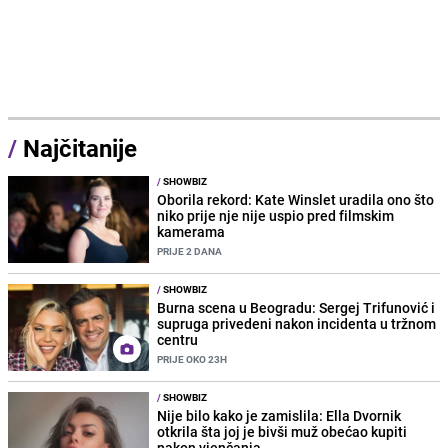
/
Najčitanije
/
SHOWBIZ
Oborila rekord: Kate Winslet uradila ono što
niko prije nje nije uspio pred filmskim
kamerama
PRIJE 2 DANA
/
SHOWBIZ
Burna scena u Beogradu: Sergej Trifunović i
supruga privedeni nakon incidenta u tržnom
centru
PRIJE OKO 23H
/
SHOWBIZ
Nije bilo kako je zamislila: Ella Dvornik
otkrila šta joj je bivši muž obećao kupiti
nakon vjenčanja