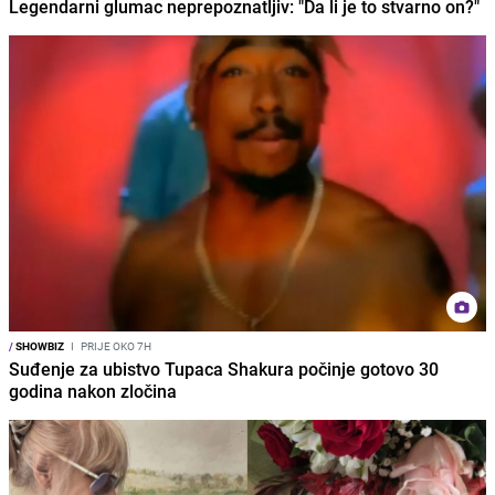
Legendarni glumac neprepoznatljiv: "Da li je to stvarno on?"
/
SHOWBIZ
I
PRIJE OKO 7H
Suđenje za ubistvo Tupaca Shakura počinje gotovo 30
godina nakon zločina