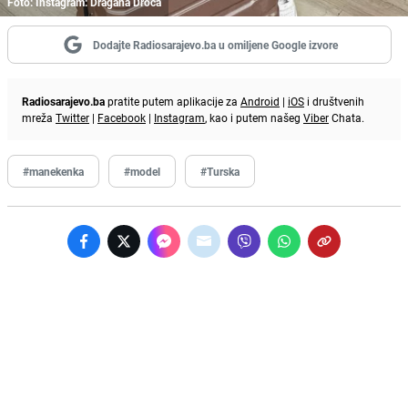
Foto: Instagram: Dragana Droca
Dodajte Radiosarajevo.ba u omiljene Google izvore
Radiosarajevo.ba
pratite putem aplikacije za
Android
|
iOS
i društvenih
mreža
Twitter
|
Facebook
|
Instagram
, kao i putem našeg
Viber
Chata.
#manekenka
#model
#Turska