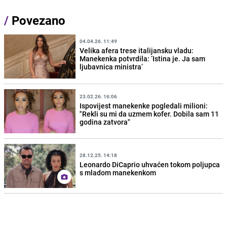
/
Povezano
04.04.26. 11:49
Velika afera trese italijansku vladu:
Manekenka potvrdila: ‘Istina je. Ja sam
ljubavnica ministra‘
23.02.26. 16:06
Ispovijest manekenke pogledali milioni:
"Rekli su mi da uzmem kofer. Dobila sam 11
godina zatvora"
28.12.25. 14:18
Leonardo DiCaprio uhvaćen tokom poljupca
s mladom manekenkom