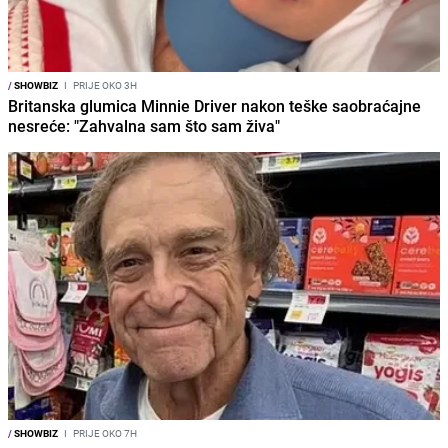
/
SHOWBIZ
I
PRIJE OKO 3H
Britanska glumica Minnie Driver nakon teške saobraćajne
nesreće: "Zahvalna sam što sam živa"
/
SHOWBIZ
I
PRIJE OKO 7H