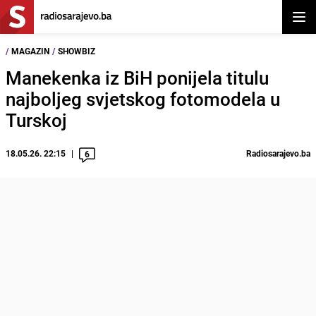
Otvor
/
MAGAZIN
/
SHOWBIZ
Manekenka iz BiH ponijela titulu
najboljeg svjetskog fotomodela u
Turskoj
18.05.26. 22:15
Radiosarajevo.ba
6