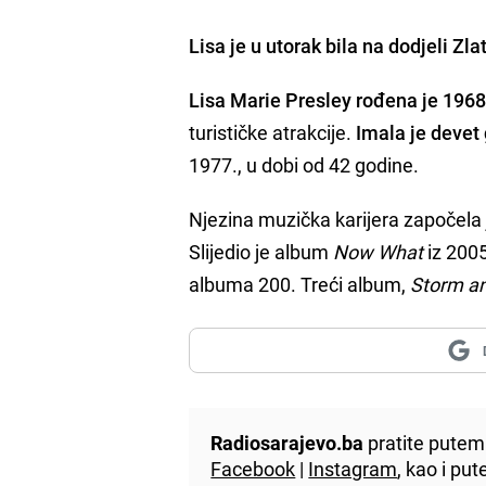
Lisa je u utorak bila na dodjeli Zl
Lisa Marie Presley rođena je 1968
turističke atrakcije.
Imala je devet
1977., u dobi od 42 godine.
Njezina muzička karijera započel
Slijedio je album
Now What
iz 2005
albuma 200. Treći album,
Storm an
Radiosarajevo.ba
pratite putem 
Facebook
|
Instagram
, kao i p