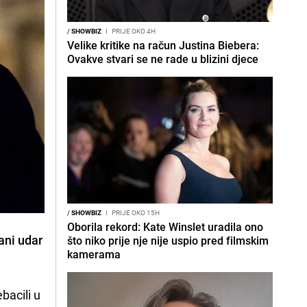
/
SHOWBIZ
I
PRIJE OKO 4H
Velike kritike na račun Justina Biebera:
Ovakve stvari se ne rade u blizini djece
/
SHOWBIZ
I
PRIJE OKO 15H
Oborila rekord: Kate Winslet uradila ono
čani udar
što niko prije nje nije uspio pred filmskim
kamerama
ebacili u