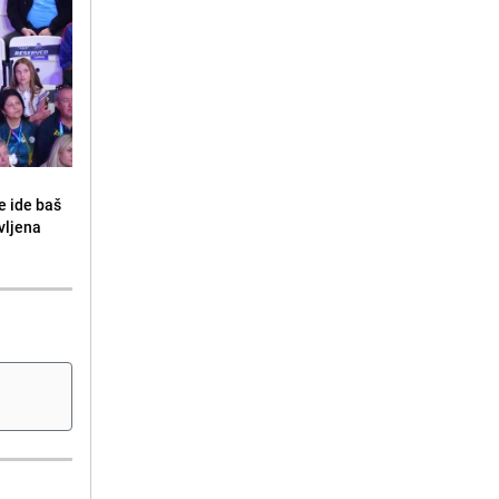
e ide baš
vljena