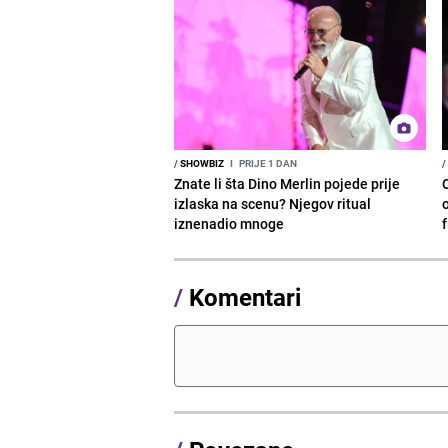
/
SHOWBIZ
I
PRIJE 1 DAN
/
Znate li šta Dino Merlin pojede prije
izlaska na scenu? Njegov ritual
o
iznenadio mnoge
/
Komentari