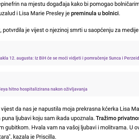
 epinefrin na mjestu događaja kako bi pomogao bolničarim
uzalud i Lisa Marie Presley je
preminula u bolnici
.
y
, potvrdila je vijest o njezinoj smrti u saopćenju za medije
kla 12. augusta: Iz BiH će se moći vidjeti i pomračenje Sunca i Perzeid
Kćerka Elvisa Presleya hitno hospitalizirana nakon oživljavanja
vijest da nas je napustila moja prekrasna kćerka Lisa Mar
na puna ljubavi koju sam ikada upoznala.
Tražimo privatno
m gubitkom. Hvala vam na vašoj ljubavi i molitvama. U 
a", kazala je Priscilla.