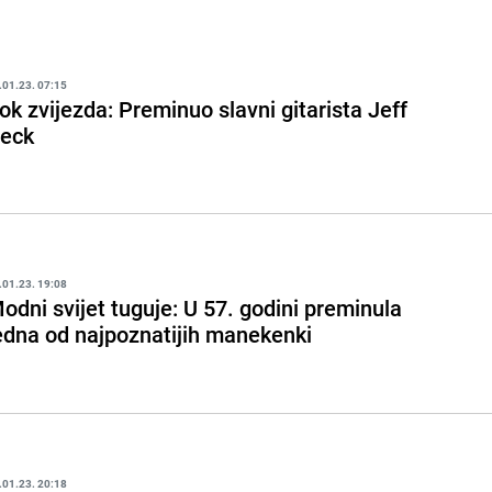
.01.23. 07:15
ok zvijezda: Preminuo slavni gitarista Jeff
eck
.01.23. 19:08
odni svijet tuguje: U 57. godini preminula
edna od najpoznatijih manekenki
.01.23. 20:18