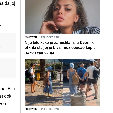
a da joj
.
/
SHOWBIZ
I
PRIJE OKO 15H
Nije bilo kako je zamislila: Ella Dvornik
i!
otkrila šta joj je bivši muž obećao kupiti
nakon vjenčanja
ie. Bila
st
dok
ovom
/
SHOWBIZ
I
PRIJE OKO 22H