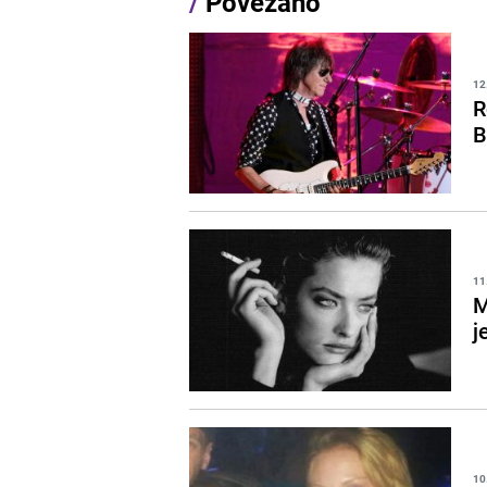
/
Povezano
12
R
B
11
M
j
10