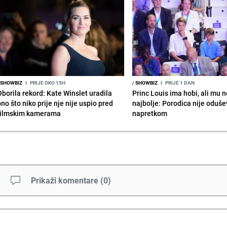
SHOWBIZ
I
PRIJE OKO 15H
/
SHOWBIZ
I
PRIJE 1 DAN
Oborila rekord: Kate Winslet uradila
Princ Louis ima hobi, ali mu n
no što niko prije nje nije uspio pred
najbolje: Porodica nije oduše
filmskim kamerama
napretkom
Prikaži komentare
(
0
)