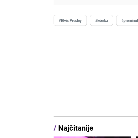
#Elvis Presley
#kćerka
#preminu
/
Najčitanije