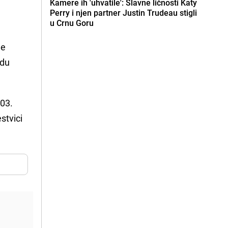
Kamere ih 'uhvatile': Slavne ličnosti Katy
Perry i njen partner Justin Trudeau stigli
u Crnu Goru
ne
ndu
003.
stvici