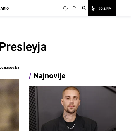
RADIO
90,2 FM
 Presleyja
osarajevo.ba
/
Najnovije