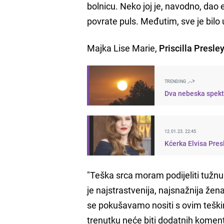
bolnicu. Neko joj je, navodno, dao
povrate puls. Međutim, sve je bilo 
Majka Lise Marie,
Priscilla Presle
TRENDING
Dva nebeska spekta
12.01.23. 22:45
"Teška srca moram podijeliti tužnu 
je najstrastvenija, najsnažnija že
se pokušavamo nositi s ovim teški
trenutku neće biti dodatnih komentar