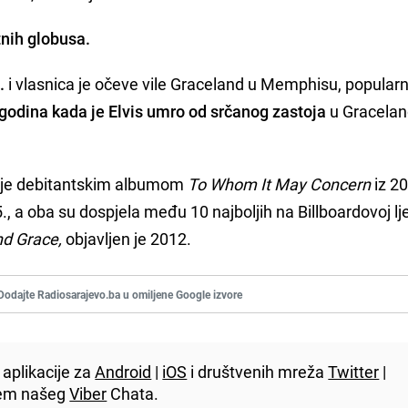
atnih globusa.
.
i vlasnica je očeve vile Graceland u Memphisu, popular
 godina kada je Elvis umro od srčanog zastoja
u Gracela
a je debitantskim albumom
To Whom It May Concern
iz 2
., a oba su dospjela među 10 najboljih na Billboardovoj lje
d Grace,
objavljen je 2012.
Dodajte Radiosarajevo.ba u omiljene Google izvore
aplikacije za
Android
|
iOS
i društvenih mreža
Twitter
|
utem našeg
Viber
Chata.